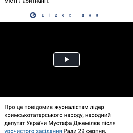
місті Лабитнангі.
Відео дня
Play Video
Про це повідомив журналістам лідер
кримськотатарського народу, народний
депутат України Мустафа Джемілєв після
урочистого засідання
Ради 29 серпня.