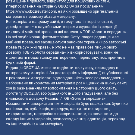
розміщення прямого, відкритого для пошукових систем,
гіперпосилання на сторінку OBOZ.UA за посиланням
https://www.obozrevatel.com
, на якій розміщено оригінальний
матеріал в першому абзаці матеріалу.
Всі матеріали на цьому сайті, в тому числі інтерв’ю, статті,
дослідження – є службовими творами журналістів редакції,
виключні майнові права на які належать ТОВ «Золота середина».
На всі опубліковані фотоматеріали Getty Images редакція має
майнові права, які захищаються законом України «Про авторські
права та суміжні права», ніхто не має права без письмового
дозволу ТОВ «Золота середина» їх використовувати, вони не
підлягають подальшому відтворенню, перекладу, поширенню в
будь-якій формі.
Редакція OBOZ.UA може не поділяти точку зору, викладену в
авторському матеріалі. За достовірність інформації, опублікованої
в рекламних матеріалах, відповідальність несе рекламодавець.
Заборонено використання матеріалів розміщених на цьому сайті,
хоч із зазначенням гіперпосилання на сторінку цього сайту,
логотипу OBOZ.UA або будь-якого іншого згадування, але без
письмового дозволу Редакції/ТОВ «Золота середина»
Незаконним використанням матеріалів буде вважатися: будь-яке
копiювання, публiкацiя, передрук, наступне поширення,
використання, переробка з використанням, включенням до
складу інших матеріалів, розповсюдження, адаптація, переклад
та інші подібні зміни матеріалу.