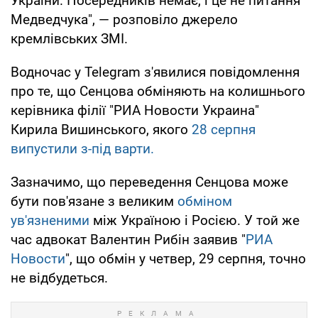
України. Посередників немає, і це не питання
Медведчука", — розповіло джерело
кремлівських ЗМІ.
Водночас у Telegram з'явилися повідомлення
про те, що Сенцова обміняють на колишнього
керівника філії "РИА Новости Украина"
Кирила Вишинського, якого
28 серпня
випустили з-під варти.
Зазначимо, що переведення Сенцова може
бути пов'язане з великим
обміном
ув'язненими
між Україною і Росією. У той же
час адвокат Валентин Рибін заявив "
РИА
Новости
", що обмін у четвер, 29 серпня, точно
не відбудеться.