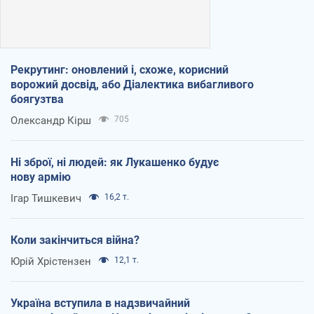
Рекрутинг: оновлений і, схоже, корисний
ворожий досвід, або Діалектика вибагливого
боягузтва
Олександр Кірш
705
Ні зброї, ні людей: як Лукашенко будує
нову армію
Ігар Тишкевич
16,2 т.
Коли закінчиться війна?
Юрій Хрістензен
12,1 т.
Україна вступила в надзвичайний