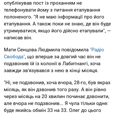
опублікував пост із проханням не
телефонувати йому з питання етапування
полоненого. "Я не маю інформації про його
етапування. А також поки не знаю, де він буде
утримуватися, якщо його дійсно етапували", —
написав він.
Мати Сенцова Людмила повідомила
"Радіо
Свобода"
, що вперше за довгий час він не
подзвонив їй із колонії в Лабитнангі, хоча
завжди зв'язувався з нею в кінці місяця.
"Ні, не подзвонив, хоча вчора, 28-го, був якраз
місяць, як він дзвонив того разу. А він рівно
через місяць на 20 хвилин починає дзвонити,
але вчора не подзвонив... Я чула тільки одне:
буде якийсь обмін 33 на 33. Олег до цього