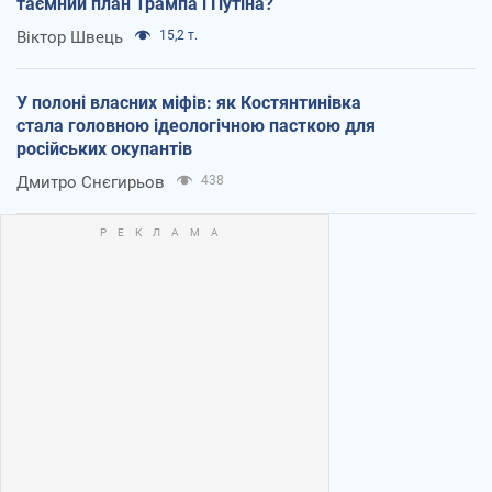
таємний план Трампа і Путіна?
Віктор Швець
15,2 т.
У полоні власних міфів: як Костянтинівка
стала головною ідеологічною пасткою для
російських окупантів
Дмитро Снєгирьов
438