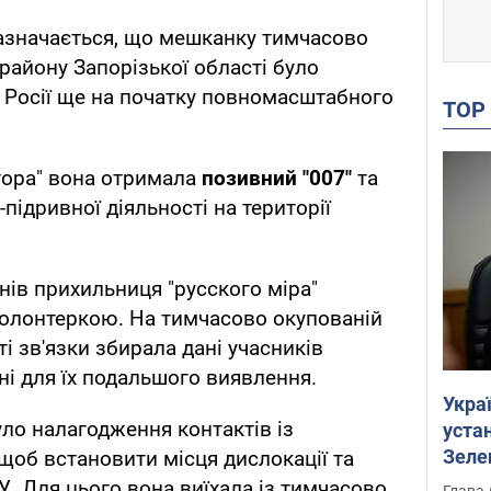
Зазначається, що мешканку тимчасово
району Запорізької області було
Росії ще на початку повномасштабного
TO
атора" вона отримала
позивний "007"
та
-підривної діяльності на території
нів прихильниця "русского міра"
олонтеркою. На тимчасово окупованій
ті зв'язки збирала дані учасників
ні для їх подальшого виявлення.
Укра
ло налагодження контактів із
устан
Зеле
щоб встановити місця дислокації та
У. Для цього вона виїхала із тимчасово
Глава 