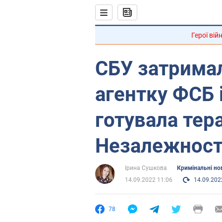
Герої вій
СБУ затрима
агентку ФСБ 
готувала тер
Незалежност
Ірина Сушкова
Кримінальні но
14.09.2022 11:06
14.09.202
78