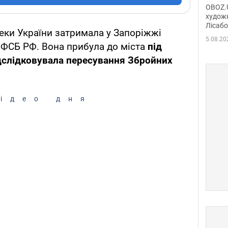
диси
OBOZ.U
Горсь
художн
Лісабо
Дмит
еки України затримала у Запоріжжі
в По
5.08.20
з ФСБ РФ. Вона прибула до міста
під
дслідковувала пересування Збройних
ідео дня