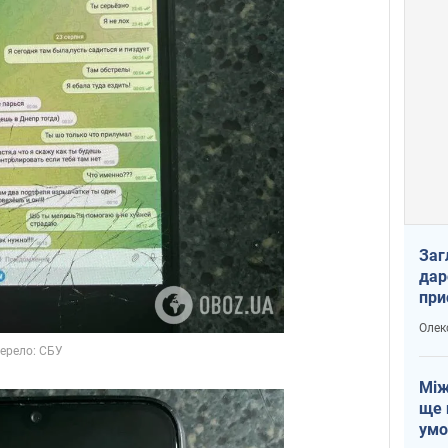
Заг
дар
при
доп
Олек
Між
ще 
умо