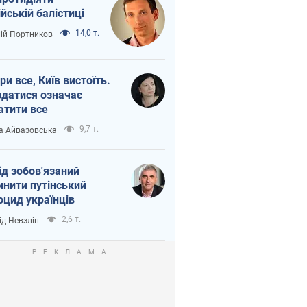
ійській балістиці
14,0 т.
лій Портников
ри все, Київ вистоїть.
здатися означає
атити все
9,7 т.
а Айвазовська
ід зобов'язаний
инити путінський
оцид українців
2,6 т.
ід Невзлін