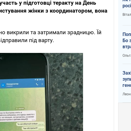
участь у підготовці теракту на День
рос
листування жінки з координатором, вона
Віта
но викрили та затримали зрадницю. Їй
Поп
ідправили під варту.
Бо 
втр
Ольг
Зах
зуп
ген
Леон