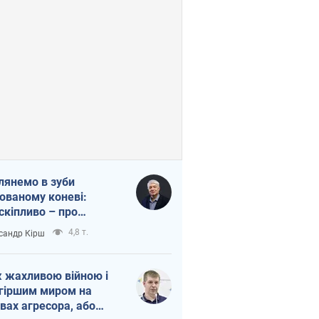
лянемо в зуби
ованому коневі:
скіпливо – про
омогу Україні
4,8 т.
сандр Кірш
 жахливою війною і
гіршим миром на
вах агресора, або