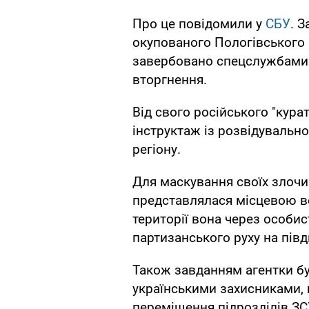
Про це повідомили у
СБУ
. 
окупованого Пологівського 
завербовано спецслужбами 
вторгнення.
Від свого російського "кур
інструктаж із розвідувально
регіону.
Для маскування своїх злочи
представлялася місцевою в
території вона через особис
партизанського руху на півд
Також завданням агентки бу
українськими захисниками, 
переміщення підрозділів ЗС