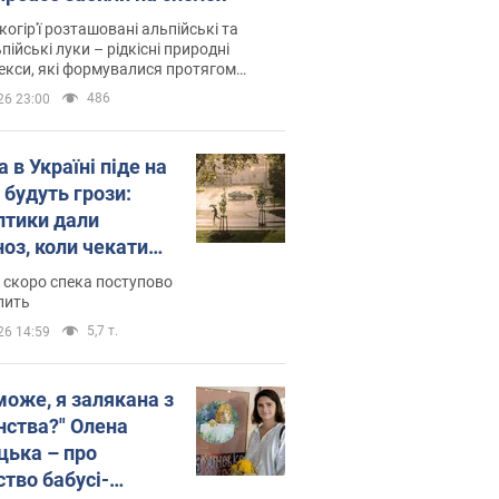
когір'ї розташовані альпійські та
пійські луки – рідкісні природні
си, які формувалися протягом
 років
486
26 23:00
 в Україні піде на
 будуть грози:
птики дали
ноз, коли чекати
и погоди
 скоро спека поступово
пить
5,7 т.
26 14:59
може, я залякана з
нства?" Олена
цька – про
ство бабусі-