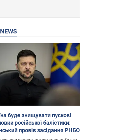
P NEWS
їна буде знищувати пускові
овки російської балістики:
нський провів засідання РНБО
держави заявив, що установки будуть