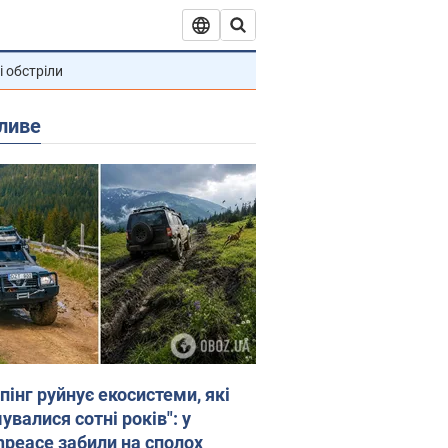
і обстріли
ливе
пінг руйнує екосистеми, які
валися сотні років": у
npeace забили на сполох