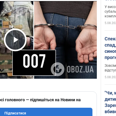
У висо
субаль
комплек
сотень
5.08.20
Спека
спад,
Play Video
сино
прог
змін
Зовсім
відсту
5.08.20
"Чи, 
дити
сі головного — підпишіться на Новини на
Заре
вбив
Підписатися