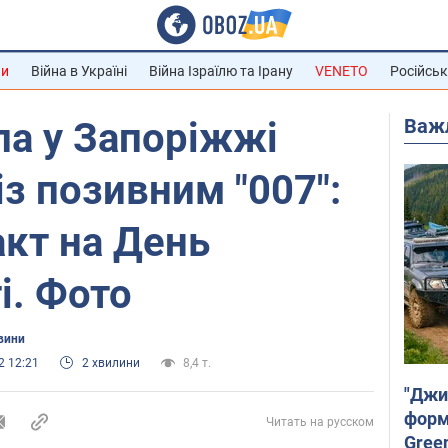
ни
Війна в Україні
Війна Ізраїлю та Ірану
VENETO
Російськ
Важ
ла у Запоріжжі
із позивним "007":
акт на День
і. Фото
вини
2 12:21
2 хвилини
8,4 т.
"Джи
форму
Читать на русском
Gree