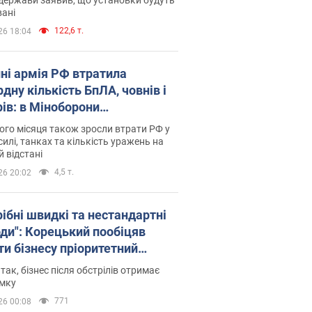
ані
122,6 т.
26 18:04
пні армія РФ втратила
дну кількість БпЛА, човнів і
рів: в Міноборони
люднили статистику
го місяця також зросли втрати РФ у
силі, танках та кількість уражень на
й відстані
4,5 т.
26 20:02
рібні швидкі та нестандартні
оди": Корецький пообіцяв
ти бізнесу пріоритетний
уп до наявних складських
 так, бізнес після обстрілів отримає
іщень
имку
771
26 00:08