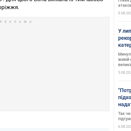
атаков
оріжжя.
5.08.20
У ли
рекор
кате
опри
Минуло
живій 
великі
5.08.20
"Пот
підх
нада
дост
Так чи
прим
підтр
6.08.20