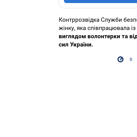
Контррозвідка Служби безп
жінку, яка співпрацювала і
виглядом волонтерки та ві
сил України.
В