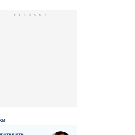
ки
протидіяти