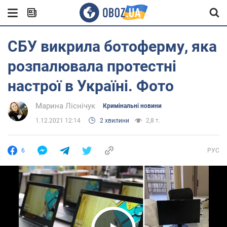
СБУ викрила ботоферму, яка
розпалювала протестні
настрої в Україні. Фото
Марина Ліснічук
Кримінальні новини
1.12.2021 12:14
2 хвилини
2,8 т.
6
РУС