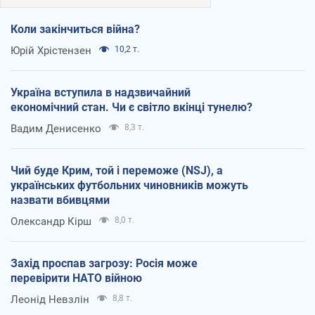
Коли закінчиться війна?
Юрій Хрістензен
10,2 т.
Україна вступила в надзвичайний
економічний стан. Чи є світло вкінці тунелю?
Вадим Денисенко
8,3 т.
Чий буде Крим, той і переможе (NSJ), а
українських футбольних чиновників можуть
назвати вбивцями
Олександр Кірш
8,0 т.
Захід проспав загрозу: Росія може
перевірити НАТО війною
Леонід Невзлін
8,8 т.