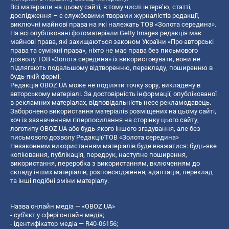
Всі матеріали на цьому сайті, в тому числі інтерв’ю, статті,
дослідження – є службовими творами журналістів редакції,
виключні майнові права на які належать ТОВ «Золота середина».
На всі опубліковані фотоматеріали Getty Images редакція має
майнові права, які захищаються законом України «Про авторські
права та суміжні права», ніхто не має права без письмового
дозволу ТОВ «Золота середина» їх використовувати, вони не
підлягають подальшому відтворенню, перекладу, поширенню в
будь-якій формі.
Редакція OBOZ.UA може не поділяти точку зору, викладену в
авторському матеріалі. За достовірність інформації, опублікованої
в рекламних матеріалах, відповідальність несе рекламодавець.
Заборонено використання матеріалів розміщених на цьому сайті,
хоч із зазначенням гіперпосилання на сторінку цього сайту,
логотипу OBOZ.UA або будь-якого іншого згадування, але без
письмового дозволу Редакції/ТОВ «Золота середина»
Незаконним використанням матеріалів буде вважатися: будь-яке
копiювання, публiкацiя, передрук, наступне поширення,
використання, переробка з використанням, включенням до
складу інших матеріалів, розповсюдження, адаптація, переклад
та інші подібні зміни матеріалу.
Назва онлайн медіа — «OBOZ.UA»
- суб'єкт у сфері онлайн медіа;
- ідентифікатор медіа — R40-06156;