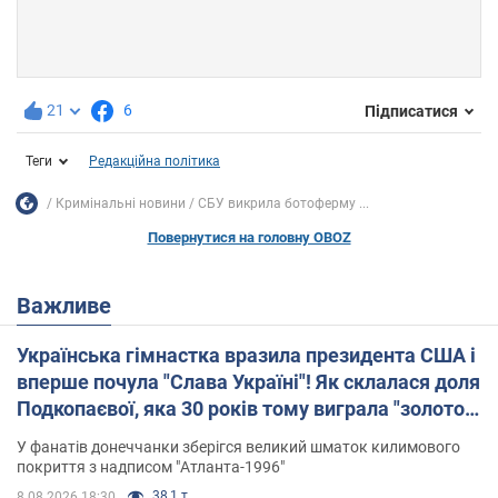
21
6
Підписатися
Теги
Редакційна політика
Кримінальні новини
СБУ викрила ботоферму ...
Повернутися на головну OBOZ
Важливе
Українська гімнастка вразила президента США і
вперше почула "Слава Україні"! Як склалася доля
Подкопаєвої, яка 30 років тому виграла "золото"
Олімпіади
У фанатів донеччанки зберігся великий шматок килимового
покриття з надписом "Атланта-1996"
38,1 т.
8.08.2026 18:30