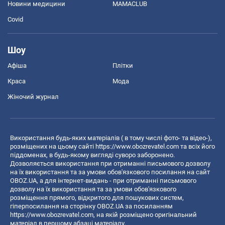
Новини медицини
MAMACLUB
Covid
Шоу
Афіша
Плітки
Краса
Мода
Жіночий журнал
Використання будь-яких матеріалів ( в тому числі фото- та відео-),
розміщених на цьому сайті
https://www.obozrevatel.com
та всіх його
піддоменах, в будь-якому вигляді суворо заборонено.
Дозволяється використання при отриманні письмового дозволу
на їх використання та за умови обов'язкового посилання на сайт
OBOZ.UA, а для інтернет-видань - при отриманні письмового
дозволу на їх використання та за умови обов'язкового
розміщення прямого, відкритого для пошукових систем,
гіперпосилання на сторінку OBOZ.UA за посиланням
https://www.obozrevatel.com
, на якій розміщено оригінальний
матеріал в першому абзаці матеріалу.