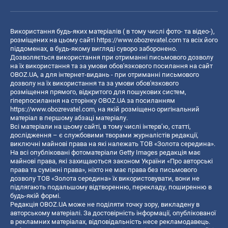
Використання будь-яких матеріалів ( в тому числі фото- та відео-),
розміщених на цьому сайті
https://www.obozrevatel.com
та всіх його
піддоменах, в будь-якому вигляді суворо заборонено.
Дозволяється використання при отриманні письмового дозволу
на їх використання та за умови обов'язкового посилання на сайт
OBOZ.UA, а для інтернет-видань - при отриманні письмового
дозволу на їх використання та за умови обов'язкового
розміщення прямого, відкритого для пошукових систем,
гіперпосилання на сторінку OBOZ.UA за посиланням
https://www.obozrevatel.com
, на якій розміщено оригінальний
матеріал в першому абзаці матеріалу.
Всі матеріали на цьому сайті, в тому числі інтерв’ю, статті,
дослідження – є службовими творами журналістів редакції,
виключні майнові права на які належать ТОВ «Золота середина».
На всі опубліковані фотоматеріали Getty Images редакція має
майнові права, які захищаються законом України «Про авторські
права та суміжні права», ніхто не має права без письмового
дозволу ТОВ «Золота середина» їх використовувати, вони не
підлягають подальшому відтворенню, перекладу, поширенню в
будь-якій формі.
Редакція OBOZ.UA може не поділяти точку зору, викладену в
авторському матеріалі. За достовірність інформації, опублікованої
в рекламних матеріалах, відповідальність несе рекламодавець.