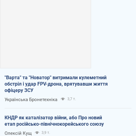
"Варта" та "Новатор" витримали кулеметний
обстріл і удар FPV-дрона, врятувавши життя
офіцеру ЗСУ
Українська Бронетехніка
3,7 т.
КНДР як каталізатор війни, або Про новий
етап російсько-північнокорейського союзу
Олексій Кущ
3,9 т.