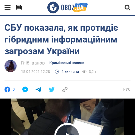
СБУ показала, як протидіє
гібридним інформаційним
загрозам України
Гліб Іванов
Кримінальні новини
15.04.2021 12:28
2 хвилини
3,2 т.
0
РУС