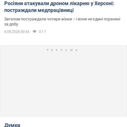
Росіяни атакували дроном лікарню у Херсоні:
постраждали медпрацівниці
Загалом постраждали чотири жінки – і вони не єдині поранені
за добу
3,1 т.
8.08.2026 00:54
Думки