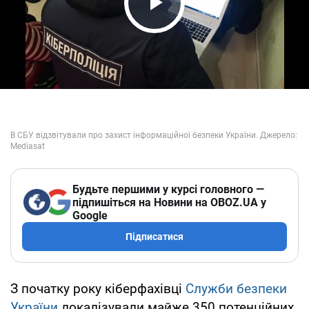
Play Video
Будьте першими у курсі головного —
підпишіться на Новини на OBOZ.UA у
Google
Підписатися
З початку року кіберфахівці
Служби безпеки
України
локалізували майже 350 потенційних