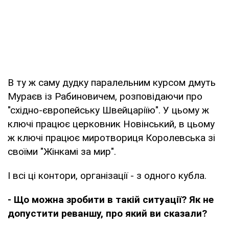
В ту ж саму дудку паралельним курсом дмуть
Мураєв із Рабиновичем, розповідаючи про
"східно-європейську Швейцаріїю". У цьому ж
ключі працює церковник Новінський, в цьому
ж ключі працює миротвориця Королевська зі
своїми "Жінкамі за мир".
І всі ці контори, організації - з одного кубла.
- Що можна зробити в такій ситуації? Як не
допустити реваншу, про який ви сказали?