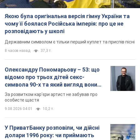
Якою була оригінальна версія гімну України та
чому її боялася Російська імперія: про це не
розповідають у школі
Державним символом є тільки перший куплет та приспів пісні
8 часов назад
37,3 т.
Олександру Пономарьову – 53: що
відомо про трьох дітей секс-
символа 90-х та який вигляд вони
мають
За розвитком кар'єри артист не забував про
особисте щастя
9.08.2026 04:01
10,2 т.
У ПриватБанку розповіли, чи дійсні
долари 1996 року: чи приймають