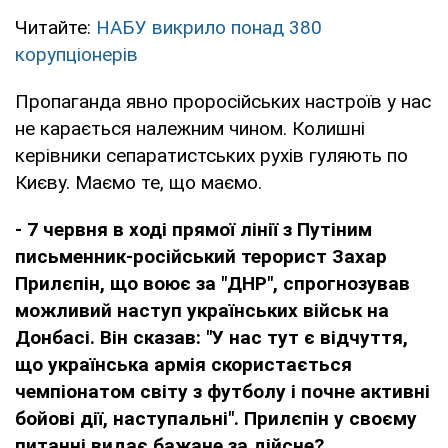
Читайте:
НАБУ викрило понад 380
корупціонерів
Пропаганда явно проросійських настроїв у нас
не карається належним чином. Колишні
керівники сепаратистських рухів гуляють по
Києву. Маємо те, що маємо.
- 7 червня в ході прямої лінії з Путіним
письменник-російський терорист Захар
Прилєпін, що воює за "ДНР", спрогнозував
можливий наступ українських військ на
Донбасі. Він сказав: "У нас тут є відчуття,
що українська армія скористається
чемпіонатом світу з футболу і почне активні
бойові дії, наступальні". Прилєпін у своєму
питанні видає бажане за дійсне?