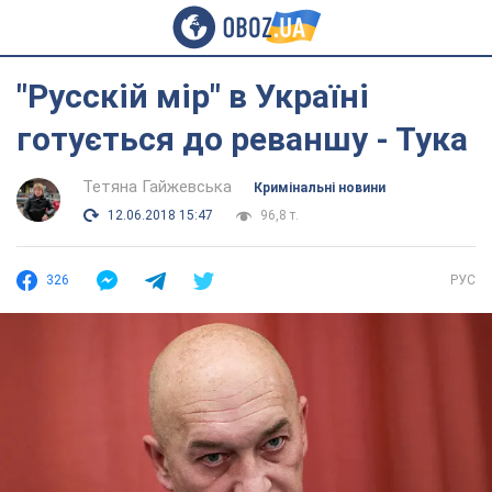
"Русскій мір" в Україні
готується до реваншу - Тука
Тетяна Гайжевська
Кримінальні новини
12.06.2018 15:47
96,8 т.
326
РУС