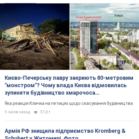
Києво-Печерську лавру закриють 80-метровим
"монстром"? Чому влада Києва відмовилась
зупиняти будівництво хмарочоса
"московського вірянина"
Яка реакція Кличка на петицію щодо скасування будівництва
5 часов назад
57,8 т.
Армія РФ знищила підприємство Kromberg &
Schubert у Житомирі. Фото