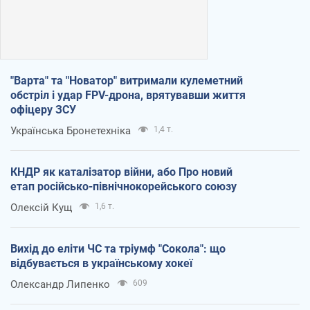
"Варта" та "Новатор" витримали кулеметний
обстріл і удар FPV-дрона, врятувавши життя
офіцеру ЗСУ
Українська Бронетехніка
1,4 т.
КНДР як каталізатор війни, або Про новий
етап російсько-північнокорейського союзу
Олексій Кущ
1,6 т.
Вихід до еліти ЧС та тріумф "Сокола": що
відбувається в українському хокеї
Олександр Липенко
609