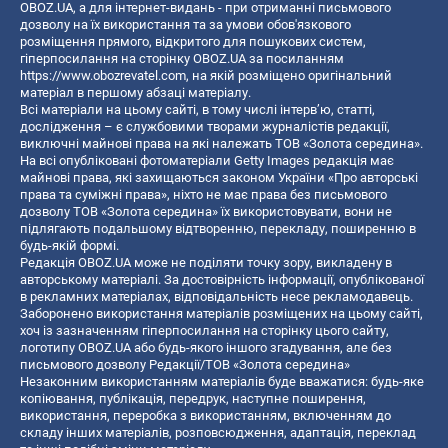
OBOZ.UA, а для інтернет-видань - при отриманні письмового
дозволу на їх використання та за умови обов'язкового
розміщення прямого, відкритого для пошукових систем,
гіперпосилання на сторінку OBOZ.UA за посиланням
https://www.obozrevatel.com
, на якій розміщено оригінальний
матеріал в першому абзаці матеріалу.
Всі матеріали на цьому сайті, в тому числі інтерв’ю, статті,
дослідження – є службовими творами журналістів редакції,
виключні майнові права на які належать ТОВ «Золота середина».
На всі опубліковані фотоматеріали Getty Images редакція має
майнові права, які захищаються законом України «Про авторські
права та суміжні права», ніхто не має права без письмового
дозволу ТОВ «Золота середина» їх використовувати, вони не
підлягають подальшому відтворенню, перекладу, поширенню в
будь-якій формі.
Редакція OBOZ.UA може не поділяти точку зору, викладену в
авторському матеріалі. За достовірність інформації, опублікованої
в рекламних матеріалах, відповідальність несе рекламодавець.
Заборонено використання матеріалів розміщених на цьому сайті,
хоч із зазначенням гіперпосилання на сторінку цього сайту,
логотипу OBOZ.UA або будь-якого іншого згадування, але без
письмового дозволу Редакції/ТОВ «Золота середина»
Незаконним використанням матеріалів буде вважатися: будь-яке
копiювання, публiкацiя, передрук, наступне поширення,
використання, переробка з використанням, включенням до
складу інших матеріалів, розповсюдження, адаптація, переклад