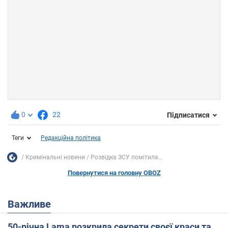
0
22
Підписатися
Теги
Редакційна політика
Кримінальні новини
Розвідка ЗСУ помітила...
Повернутися на головну OBOZ
Важливе
50-річна Lama розкрила секрети своєї краси та