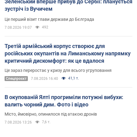
Зеленський вперше прибув до Сербії: планується
зустріч із Вучичем
Це перший візит глави держави до Бєлграда
492
7.08.2026 19:07
Третій армійський корпус створює для
російських окупантів на Лиманському напрямку
критичний дискомфорт: як це вдалося
Це зараз переростає у кризу для всього угруповання
41,1 т.
Cпецпроєкт
7.08.2026 16:40
В окупованій Ялті прогриміли потужні вибухи:
валить чорний дим. Фото і відео
Місто, ймовірно, опинилося під атакою дронів
7,6 т.
7.08.2026 13:26