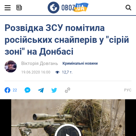
Розвідка ЗСУ помітила
російських снайперів у "сірій
зоні" на Донбасі
Вікторія Довгань
Кримінальні новини
19.06.2020 16:00
12,7 т.
22
РУС