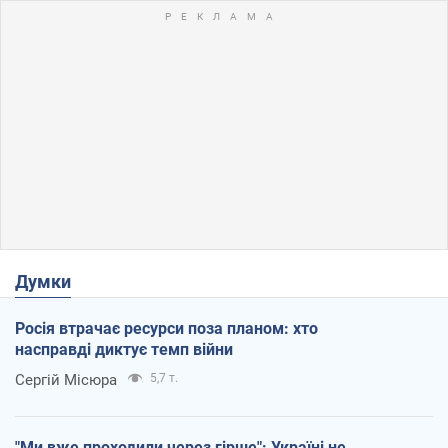
Думки
Росія втрачає ресурси поза планом: хто
насправді диктує темп війни
Сергій Місюра
5,7 т.
"Ми вже проходили через гірше": Україні не