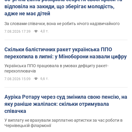
відповіла на закиди, що зберігає молодість,
адже не має дітей
За словами співачки, вона не робить нічого надзвичайного
4,0 т.
7.08.2026 17:39
Скільки балістичних ракет українська ППО
перехопила в липні: у Міноборони назвали цифру
Українська ППО працювала в умовах дефіциту ракет-
перехоплювачів
6,6 т.
7.08.2026 15:09
Ауріка Ротару через суд змінила свою пенсію, на
яку раніше жалілася: скільки отримувала
співачка
У виплату не врахували зарплатню артистки за час роботи в
Чернівецькій філармонії