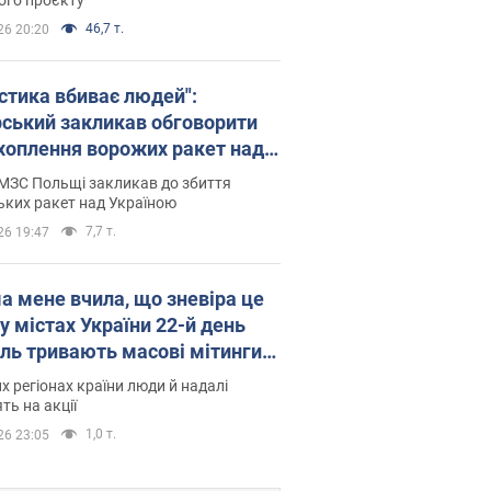
46,7 т.
26 20:20
істика вбиває людей":
рський закликав обговорити
хоплення ворожих ракет над
їною
МЗС Польщі закликав до збиття
ьких ракет над Україною
7,7 т.
26 19:47
а мене вчила, що зневіра це
 у містах України 22-й день
іль тривають масові мітинги
овернення Федорова. Фото і
их регіонах країни люди й надалі
о
ть на акції
1,0 т.
26 23:05