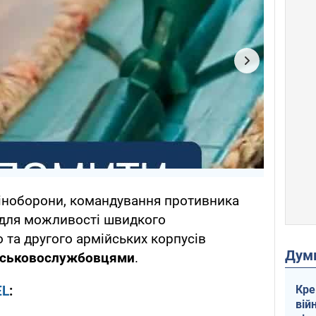
Міноборони, командування противника
для можливості швидкого
та другого армійських корпусів
Дум
йськовослужбовцями
.
Кре
EL
:
вій