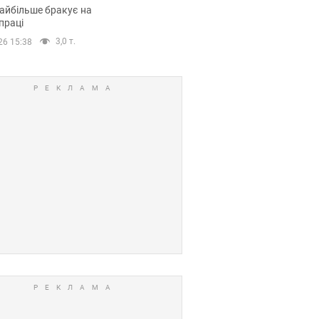
сії
айбільше бракує на
праці
3,0 т.
26 15:38