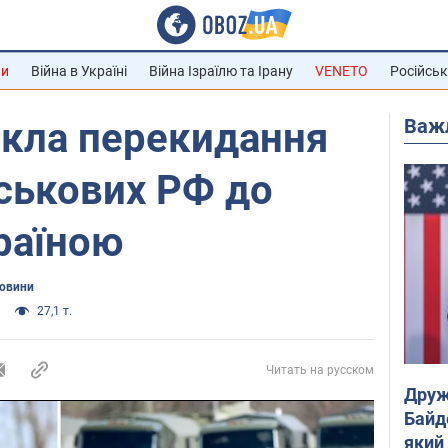
ни
Війна в Україні
Війна Ізраїлю та Ірану
VENETO
Російськ
Важ
ікла перекидання
ськових РФ до
раїною
новини
27,1 т.
Читать на русском
Друж
Байд
який