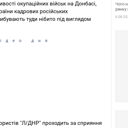
вакан
вості окупаційних військ на Донбасі,
Чого н
ринку 
раїни кадрових російських
6.08.20
рибувають туди нібито під виглядом
ідео дня
ористів "Л/ДНР" проходить за сприяння