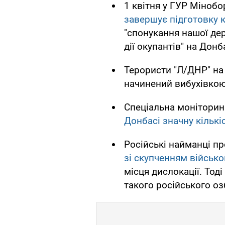
1 квітня у ГУР Мінобо
завершує підготовку 
"спонукання нашої де
дії окупантів" на Донба
Терористи "Л/ДНР" на
начинений вибухівкою
Спеціальна моніторин
Донбасі значну кількі
Російські найманці 
зі скупченням військо
місця дислокації. Тод
такого російського оз