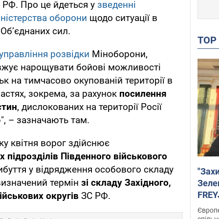
 РФ. Про це йдеться у
зведенні
ністерства оборони
щодо ситуації в
 Об’єднаних сил.
TO
управління розвідки
Міноборони,
вжує нарощувати бойові можливості
ьк на тимчасово окупованій території в
астях, зокрема, за рахунок
посилення
стин
, дислокованих на території Росії
", – зазначають там.
ку квітня ворог здійснює
 підрозділів
Південного військового
ибуття у відрядження особового складу
"Зах
визначений термін
зі складу Західного,
Зеле
FREYJ
ійськових округів
ЗС РФ.
підтр
Європе
спільн