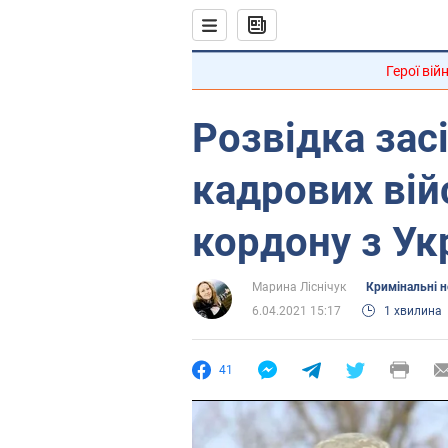
Герої вій
Розвідка зас
кадрових вій
кордону з Ук
Марина Ліснічук
Кримінальні 
6.04.2021 15:17
1 хвилина
41