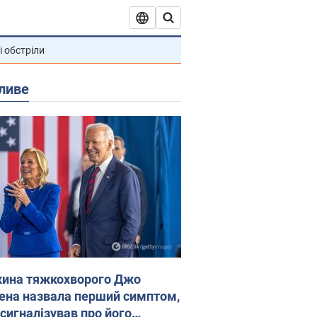
і обстріли
ливе
ина тяжкохворого Джо
ена назвала перший симптом,
 сигналізував про його