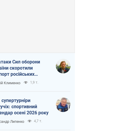
атаки Сил оборони
аїни скоротили
порт російських
топродуктів
1,9 т.
ій Клименко
 супертурніри
учіх: спортивний
ендар осені 2026 року
4,7 т.
сандр Липенко