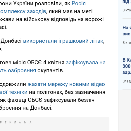
під
рони України розповіли, як
Росія
кри
комплексу заходів
, який має на меті
Вікт
ржави на військову відповідь на ворожі
сі.
На 
вис
 Донбасі
використали іграшковий літак
,
Вікт
.
В К
гова місія ОБСЄ 4 квітня
зафіксувала на
300
сть озброєння
окупантів.
зар
всу
Влад
продовжили
жахати мережу новими відео
вої техніки
на полігонах, без зазначення
і як фахівці ОБСЄ зафіксували безліч
броєння на Донбасі.