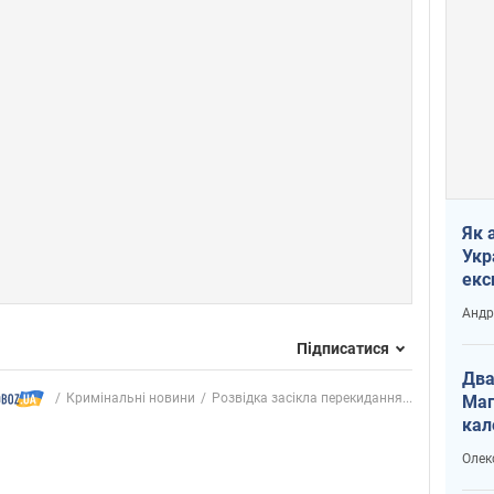
Як 
Укр
екс
наф
Андр
Підписатися
Два
Кримінальні новини
Розвідка засікла перекидання...
Маг
кал
Олек