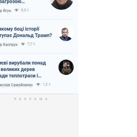
 загрозою
тична логістика
9,3 т.
ор Ягун
якому боці історії
тупає Дональд Трамп?
7,7 т.
ор Каспрук
иєві вирубали понад
 великих дерев
ади теплотраси і
переч Генплану
1,2 т.
ислав Самойленко