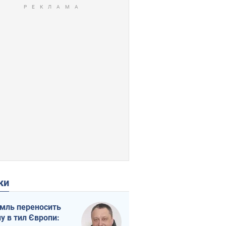
ки
мль переносить
ну в тил Європи: