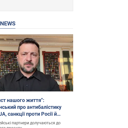
P NEWS
ист нашого життя":
нський про антибалістику
A, санкції проти Росії й
имку аграріїв. Відео
йські партнери долучаються до
ого проєкту