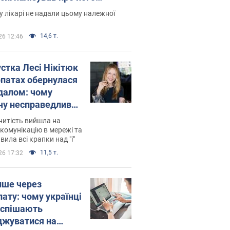
есивний" рак
 лікарі не надали цьому належної
14,6 т.
26 12:46
устка Лесі Нікітюк
рпатах обернулася
далом: чому
чу несправедливо
йтили
нитість вийшла на
комунікацію в мережі та
вила всі крапки над "і"
11,5 т.
26 17:32
ише через
лату: чому українці
оспішають
джуватися на