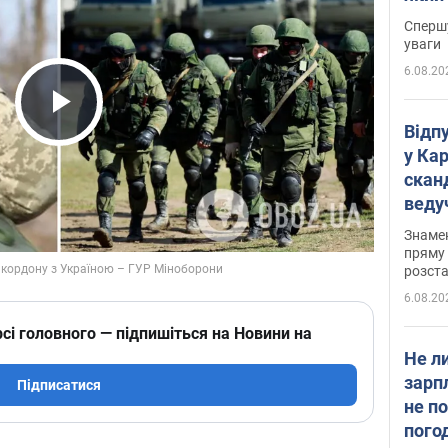
"агр
Спершу
уваги
6.08.20
Play Video
Відп
у Ка
скан
веду
захе
Знаме
пряму 
розста
6.08.20
сі головного — підпишіться на Новини на
Не л
зарп
Підписатися
не п
пого