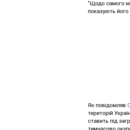
"Щодо самого мо
показують його 
Як повідомляв
територій Украї
ставить під заг
тимчасово окупо