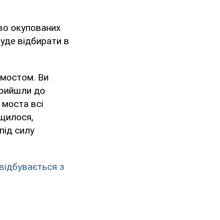
во окупованих
уде відбирати в
 мостом. Ви
прийшли до
 моста всі
ащилося,
під силу
 відбувається з