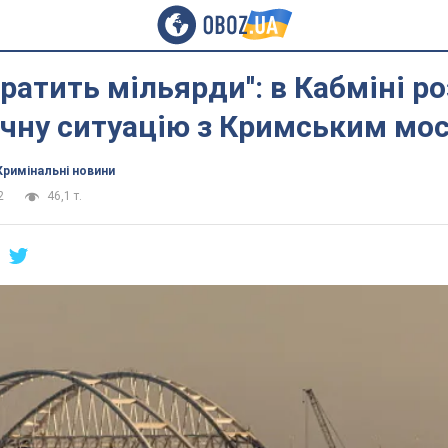
тратить мільярди'': в Кабміні р
ичну ситуацію з Кримським мо
Кримінальні новини
2
46,1 т.