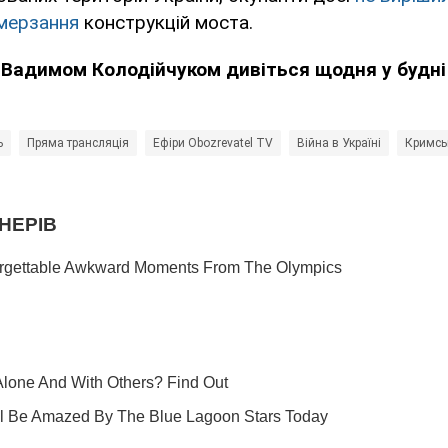
мерзання
конструкцій моста.
 Вадимом Колодійчуком дивіться щодня у будні 
ь
Пряма трансляція
Ефіри Obozrevatel TV
Війна в Україні
Кримсь