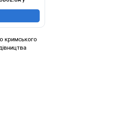
во кримського
удівництва