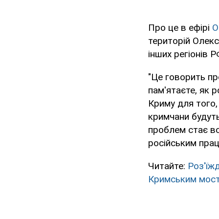
Про це в ефірі
O
територій Олекс
інших регіонів Р
"Це говорить пр
пам'ятаєте, як 
Криму для того,
кримчани будуть
проблем стає вс
російським прац
Читайте:
Роз'їж
Кримським мос