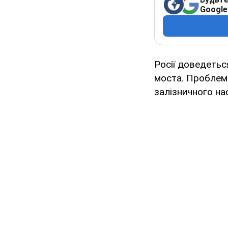
Google
Росії доведетьс
моста. Проблема
залізничного на