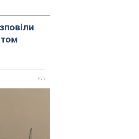
озповіли
стом
РУС