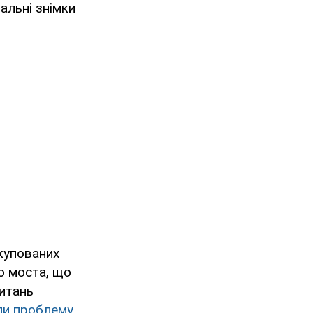
альні знімки
окупованих
о моста, що
питань
ли проблему