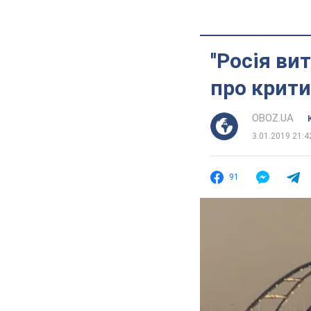
''Росія ви
про крит
OBOZ.UA
3.01.2019 21:4
91