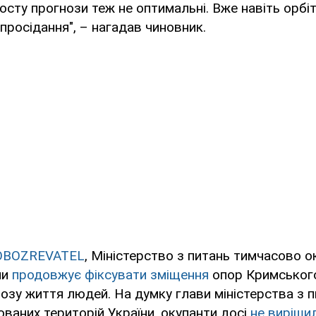
сту прогнози теж не оптимальні. Вже навіть орбіт
просідання", – нагадав чиновник.
OBOZREVATEL
, Міністерство з питань тимчасово 
ни
продовжує фіксувати зміщення
опор Кримськог
розу життя людей. На думку глави міністерства з 
ваних територій України, окупанти досі
не виріши