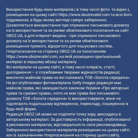
Використання будь-яких матеріалів ( в тому числі фото- та відео-),
розміщених на цьому сайті
https://www.obozrevatel.com
та всіх його
піддоменах, в будь-якому вигляді суворо заборонено.
Дозволяється використання при отриманні письмового дозволу
на їх використання та за умови обов'язкового посилання на сайт
OBOZ.UA, а для інтернет-видань - при отриманні письмового
дозволу на їх використання та за умови обов'язкового
розміщення прямого, відкритого для пошукових систем,
гіперпосилання на сторінку OBOZ.UA за посиланням
https://www.obozrevatel.com
, на якій розміщено оригінальний
матеріал в першому абзаці матеріалу.
Всі матеріали на цьому сайті, в тому числі інтерв’ю, статті,
дослідження – є службовими творами журналістів редакції,
виключні майнові права на які належать ТОВ «Золота середина».
На всі опубліковані фотоматеріали Getty Images редакція має
майнові права, які захищаються законом України «Про авторські
права та суміжні права», ніхто не має права без письмового
дозволу ТОВ «Золота середина» їх використовувати, вони не
підлягають подальшому відтворенню, перекладу, поширенню в
будь-якій формі.
Редакція OBOZ.UA може не поділяти точку зору, викладену в
авторському матеріалі. За достовірність інформації, опублікованої
в рекламних матеріалах, відповідальність несе рекламодавець.
Заборонено використання матеріалів розміщених на цьому сайті,
хоч із зазначенням гіперпосилання на сторінку цього сайту,