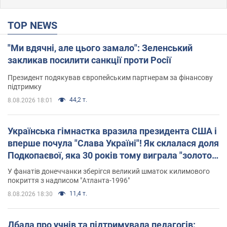
TOP NEWS
"Ми вдячні, але цього замало": Зеленський
закликав посилити санкції проти Росії
Президент подякував європейським партнерам за фінансову
підтримку
44,2 т.
8.08.2026 18:01
Українська гімнастка вразила президента США і
вперше почула "Слава Україні"! Як склалася доля
Подкопаєвої, яка 30 років тому виграла "золото"
Олімпіади
У фанатів донеччанки зберігся великий шматок килимового
покриття з надписом "Атланта-1996"
11,4 т.
8.08.2026 18:30
Дбала про учнів та підтримувала педагогів: