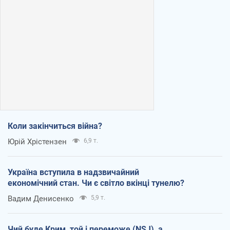
Коли закінчиться війна?
Юрій Хрістензен
6,9 т.
Україна вступила в надзвичайний
економічний стан. Чи є світло вкінці тунелю?
Вадим Денисенко
5,9 т.
Чий буде Крим, той і переможе (NSJ), а