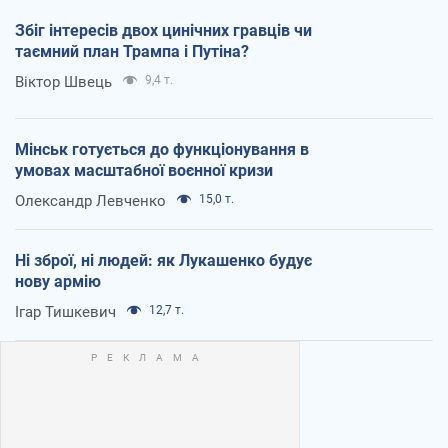
Збіг інтересів двох цинічних гравців чи
таємний план Трампа і Путіна?
Віктор Швець
9,4 т.
Мінськ готується до функціонування в
умовах масштабної воєнної кризи
Олександр Левченко
15,0 т.
Ні зброї, ні людей: як Лукашенко будує
нову армію
Ігар Тишкевич
12,7 т.