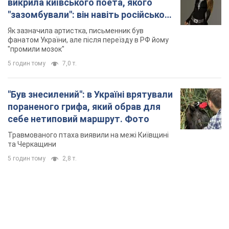
викрила київського поета, якого
"зазомбували": він навіть російської
не знав, а тепер хоче геноциду
Як зазначила артистка, письменник був
українців
фанатом України, але після переїзду в РФ йому
"промили мозок"
5 годин тому
7,0 т.
"Був знесилений": в Україні врятували
пораненого грифа, який обрав для
себе нетиповий маршрут. Фото
Травмованого птаха виявили на межі Київщині
та Черкащини
5 годин тому
2,8 т.