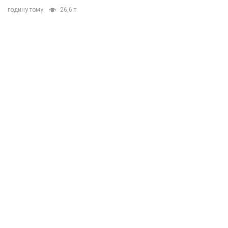
годину тому
26,6 т.