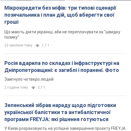
Мікрокредити без міфів: три типові сценарії
позичальника і план дій, щоб вберегти свої
гроші
Що мають діяти українці, аби не переплачувати за "швидку
позику"
23 хвилини тому
1,7 т.
Росія вдарила по складах і інфраструктурі на
Дніпропетровщині: є загиблі і поранені. Фото
Заигнуло четверо людей
2 години тому
5,7 т.
Зеленський зібрав нараду щодо підготовки
української балістики та антибалістичної
програми FREYJA: які рішення готуються
У Києві розраховують на успішне завершення проєкту FREYJA