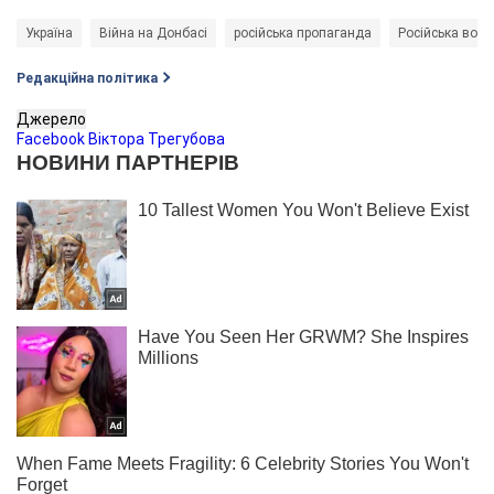
Україна
Війна на Донбасі
російська пропаганда
Російська воєн
Редакційна політика
Джерело
Facebook Віктора Трегубова