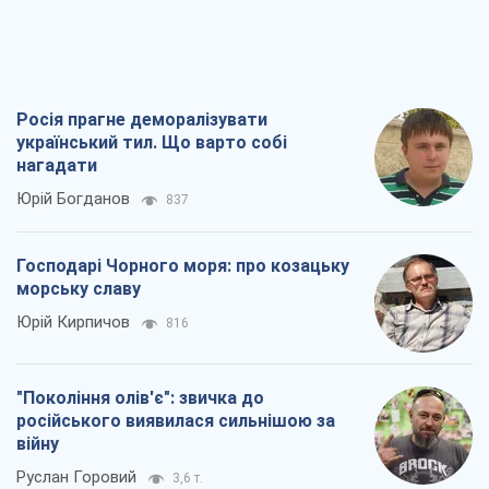
Росія прагне деморалізувати
український тил. Що варто собі
нагадати
Юрій Богданов
837
Господарі Чорного моря: про козацьку
морську славу
Юрій Кирпичов
816
"Покоління олів'є": звичка до
російського виявилася сильнішою за
війну
Руслан Горовий
3,6 т.