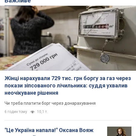
Важливе
Жінці нарахували 729 тис. грн боргу за газ через
покази зіпсованого лічильника: суддя ухвалив
неочікуване рішення
Чи треба платити борг через донарахування
6 годин тому
10,1 т.
"Це Україна напала!" Оксана Вояж