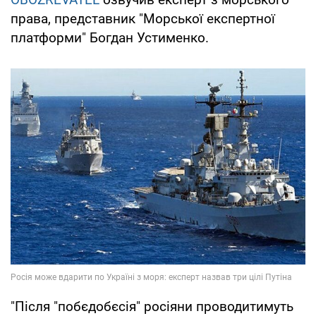
права, представник "Морської експертної
платформи" Богдан Устименко.
"Після "побєдобєсія" росіяни проводитимуть