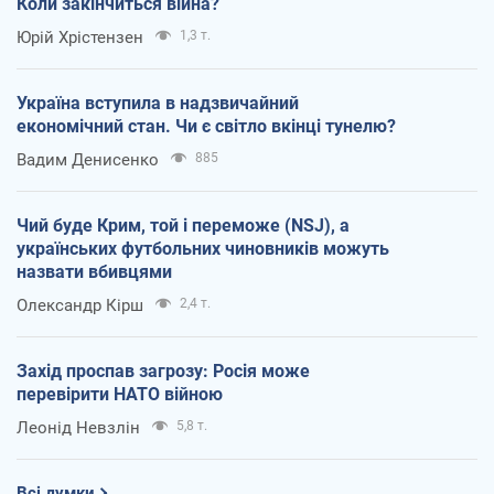
Коли закінчиться війна?
Юрій Хрістензен
1,3 т.
Україна вступила в надзвичайний
економічний стан. Чи є світло вкінці тунелю?
Вадим Денисенко
885
Чий буде Крим, той і переможе (NSJ), а
українських футбольних чиновників можуть
назвати вбивцями
Олександр Кірш
2,4 т.
Захід проспав загрозу: Росія може
перевірити НАТО війною
Леонід Невзлін
5,8 т.
Всі думки