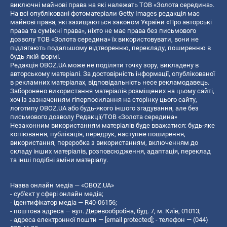
виключні майнові права на які належать ТОВ «Золота середина».
На всі опубліковані фотоматеріали Getty Images редакція має
майнові права, які захищаються законом України «Про авторські
права та суміжні права», ніхто не має права без письмового
дозволу ТОВ «Золота середина» їх використовувати, вони не
підлягають подальшому відтворенню, перекладу, поширенню в
будь-якій формі.
Редакція OBOZ.UA може не поділяти точку зору, викладену в
авторському матеріалі. За достовірність інформації, опублікованої
в рекламних матеріалах, відповідальність несе рекламодавець.
Заборонено використання матеріалів розміщених на цьому сайті,
хоч із зазначенням гіперпосилання на сторінку цього сайту,
логотипу OBOZ.UA або будь-якого іншого згадування, але без
письмового дозволу Редакції/ТОВ «Золота середина»
Незаконним використанням матеріалів буде вважатися: будь-яке
копiювання, публiкацiя, передрук, наступне поширення,
використання, переробка з використанням, включенням до
складу інших матеріалів, розповсюдження, адаптація, переклад
та інші подібні зміни матеріалу.
Назва онлайн медіа — «OBOZ.UA»
- суб'єкт у сфері онлайн медіа;
- ідентифікатор медіа — R40-06156;
- поштова адреса — вул. Деревообробна, буд. 7, м. Київ, 01013;
- адреса електронної пошти —
[email protected]
; - телефон — (044)