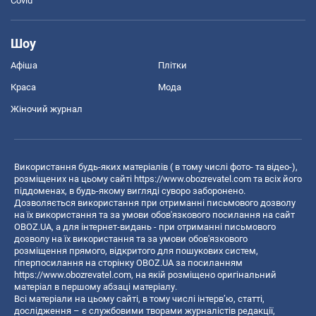
Covid
Шоу
Афіша
Плітки
Краса
Мода
Жіночий журнал
Використання будь-яких матеріалів ( в тому числі фото- та відео-),
розміщених на цьому сайті
https://www.obozrevatel.com
та всіх його
піддоменах, в будь-якому вигляді суворо заборонено.
Дозволяється використання при отриманні письмового дозволу
на їх використання та за умови обов'язкового посилання на сайт
OBOZ.UA, а для інтернет-видань - при отриманні письмового
дозволу на їх використання та за умови обов'язкового
розміщення прямого, відкритого для пошукових систем,
гіперпосилання на сторінку OBOZ.UA за посиланням
https://www.obozrevatel.com
, на якій розміщено оригінальний
матеріал в першому абзаці матеріалу.
Всі матеріали на цьому сайті, в тому числі інтерв’ю, статті,
дослідження – є службовими творами журналістів редакції,