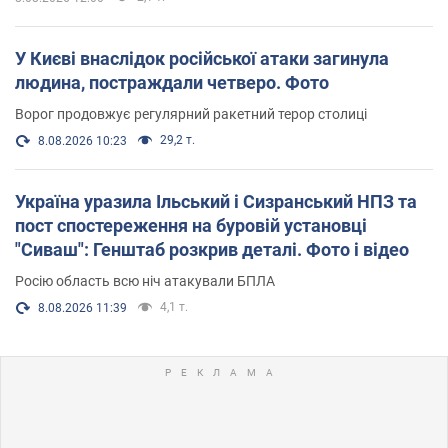
У Києві внаслідок російської атаки загинула
людина, постраждали четверо. Фото
Ворог продовжує регулярний ракетний терор столиці
29,2 т.
8.08.2026 10:23
Україна уразила Ільський і Сизранський НПЗ та
пост спостереження на буровій установці
"Сиваш": Генштаб розкрив деталі. Фото і відео
Росію область всю ніч атакували БПЛА
4,1 т.
8.08.2026 11:39