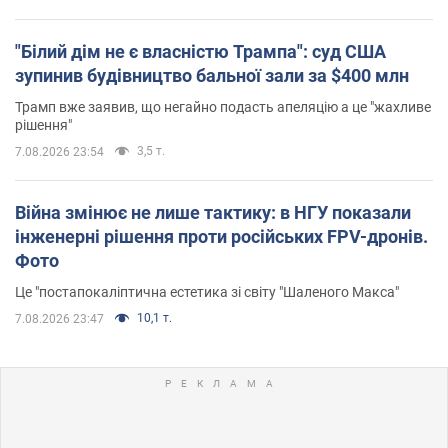
"Білий дім не є власністю Трампа": суд США
зупинив будівництво бальної зали за $400 млн
Трамп вже заявив, що негайно подасть апеляцію а це "жахливе
рішення"
3,5 т.
7.08.2026 23:54
Війна змінює не лише тактику: в НГУ показали
інженерні рішення проти російських FPV-дронів.
Фото
Це "постапокаліптична естетика зі світу "Шаленого Макса"
10,1 т.
7.08.2026 23:47