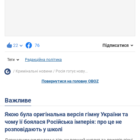
22
76
Підписатися
Теги
Редакційна політика
Кримінальні новини
Росія готує нову...
Повернутися на головну OBOZ
Важливе
Якою була оригінальна версія гімну України та
чому її боялася Російська імперія: про це не
розповідають у школі
Державним символом є тільки перший куплет та приспів пісні