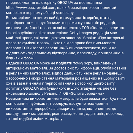
гіперпосилання на сторінку OBOZ.UA за посиланням
https://www.obozrevatel.com
, на якій розміщено оригінальний
матеріал в першому абзаці матеріалу.
Всі матеріали на цьому сайті, в тому числі інтерв’ю, статті,
дослідження – є службовими творами журналістів редакції,
виключні майнові права на які належать ТОВ «Золота середина».
На всі опубліковані фотоматеріали Getty Images редакція має
майнові права, які захищаються законом України «Про авторські
права та суміжні права», ніхто не має права без письмового
дозволу ТОВ «Золота середина» їх використовувати, вони не
підлягають подальшому відтворенню, перекладу, поширенню в
будь-якій формі.
Редакція OBOZ.UA може не поділяти точку зору, викладену в
авторському матеріалі. За достовірність інформації, опублікованої
в рекламних матеріалах, відповідальність несе рекламодавець.
Заборонено використання матеріалів розміщених на цьому сайті,
хоч із зазначенням гіперпосилання на сторінку цього сайту,
логотипу OBOZ.UA або будь-якого іншого згадування, але без
письмового дозволу Редакції/ТОВ «Золота середина»
Незаконним використанням матеріалів буде вважатися: будь-яке
копiювання, публiкацiя, передрук, наступне поширення,
використання, переробка з використанням, включенням до
складу інших матеріалів, розповсюдження, адаптація, переклад
та інші подібні зміни матеріалу.