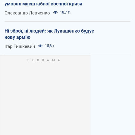
умовах масштабної воєнної кризи
Олександр Левченко
18,7 т.
Ні зброї, ні людей: як Лукашенко будує
нову армію
Ігар Тишкевич
15,8 т.