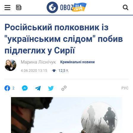
Російський полковник із
"українським слідом" побив
підлеглих у Сирії
Марина Ліснічук
Кримінальні новини
4.06.2020 13:15
12,5 т.
2
РУС