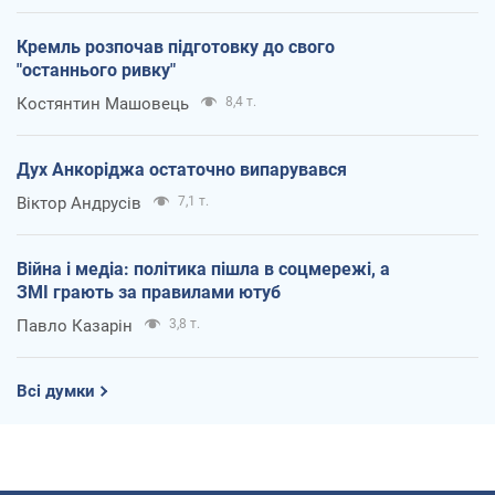
Кремль розпочав підготовку до свого
"останнього ривку"
Костянтин Машовець
8,4 т.
Дух Анкоріджа остаточно випарувався
Віктор Андрусів
7,1 т.
Війна і медіа: політика пішла в соцмережі, а
ЗМІ грають за правилами ютуб
Павло Казарін
3,8 т.
Всі думки