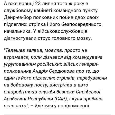
А вже вранці 23 липня того ж року в
службовому кабінеті командного пункту
Дейр-ез-Зор полковник побив двох своїх
підлеглих: стрілка і його безпосереднього
начальника. У військовослужбовців
діагностували струс головного мозку.
"Телешев заявив, мовляв, просто не
втримався, коли дізнався від командувача
угрупованням російських військ генерал-
полковника Андрія Сердюкова про те, що
один із його підлеглих стрілків, перебуваючи
на бойовому посту, вистрілив в авто
співробітників служби безпеки Сирійської
Арабської Республіки (САР), і куля пробила
скло авто",
– йдеться у повідомленні.