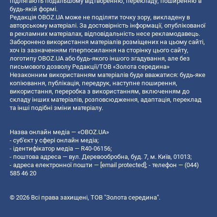
підлягають подальшому відтворенню, перекладу, поширенню в
будь-якій формі.
Редакція OBOZ.UA може не поділяти точку зору, викладену в
авторському матеріалі. За достовірність інформації, опублікованої
в рекламних матеріалах, відповідальність несе рекламодавець.
Заборонено використання матеріалів розміщених на цьому сайті,
хоч із зазначенням гіперпосилання на сторінку цього сайту,
логотипу OBOZ.UA або будь-якого іншого згадування, але без
письмового дозволу Редакції/ТОВ «Золота середина»
Незаконним використанням матеріалів буде вважатися: будь-яке
копiювання, публiкацiя, передрук, наступне поширення,
використання, переробка з використанням, включенням до
складу інших матеріалів, розповсюдження, адаптація, переклад
та інші подібні зміни матеріалу.
Назва онлайн медіа — «OBOZ.UA»
- суб'єкт у сфері онлайн медіа;
- ідентифікатор медіа — R40-06156;
- поштова адреса — вул. Деревообробна, буд. 7, м. Київ, 01013;
- адреса електронної пошти —
[email protected]
; - телефон — (044)
585 46 20
© 2026 Всі права захищені, ТОВ "Золота середина".