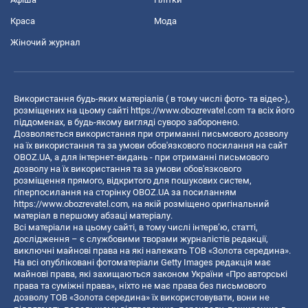
Краса
Мода
Жіночий журнал
Використання будь-яких матеріалів ( в тому числі фото- та відео-),
розміщених на цьому сайті
https://www.obozrevatel.com
та всіх його
піддоменах, в будь-якому вигляді суворо заборонено.
Дозволяється використання при отриманні письмового дозволу
на їх використання та за умови обов'язкового посилання на сайт
OBOZ.UA, а для інтернет-видань - при отриманні письмового
дозволу на їх використання та за умови обов'язкового
розміщення прямого, відкритого для пошукових систем,
гіперпосилання на сторінку OBOZ.UA за посиланням
https://www.obozrevatel.com
, на якій розміщено оригінальний
матеріал в першому абзаці матеріалу.
Всі матеріали на цьому сайті, в тому числі інтерв’ю, статті,
дослідження – є службовими творами журналістів редакції,
виключні майнові права на які належать ТОВ «Золота середина».
На всі опубліковані фотоматеріали Getty Images редакція має
майнові права, які захищаються законом України «Про авторські
права та суміжні права», ніхто не має права без письмового
дозволу ТОВ «Золота середина» їх використовувати, вони не