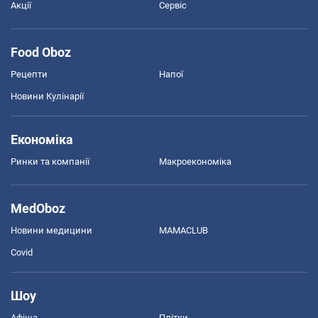
Акції
Сервіс
Food Oboz
Рецепти
Напої
Новини Кулінарії
Економіка
Ринки та компанії
Макроекономіка
MedOboz
Новини медицини
MAMACLUB
Covid
Шоу
Афіша
Плітки