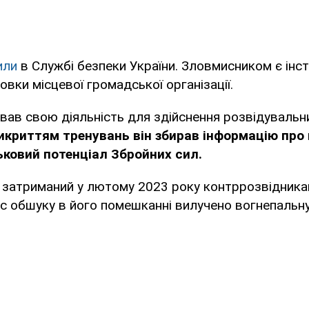
или
в Службі безпеки України. Зловмисником є інс
овки місцевої громадської організації.
вав свою діяльність для здійснення розвідувальни
икриттям тренувань він збирав інформацію про 
ськовий потенціал Збройних сил.
 затриманий у лютому 2023 року контррозвідника
ас обшуку в його помешканні вилучено вогнепальн