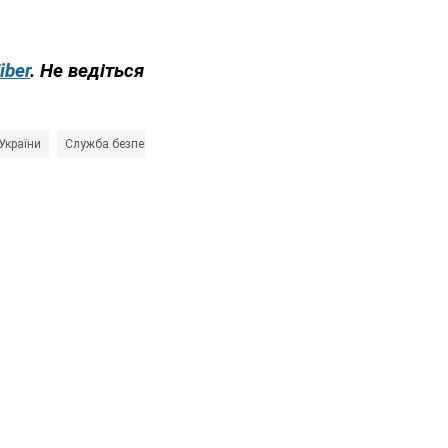
iber
. Не ведіться
України
Служба безпеки України (СБУ)
суддя