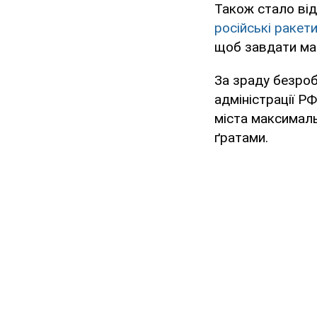
Також стало ві
російські ракети
щоб завдати мак
За зраду безроб
адміністрації Р
міста максималь
ґратами.