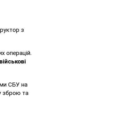
труктор з
х операцій.
військові
ми СБУ на
у зброю та