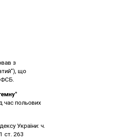
ював з
тий"), що
 ФСБ.
темну"
ід час польових
ксу України: ⁠ч.
1 ст. 263