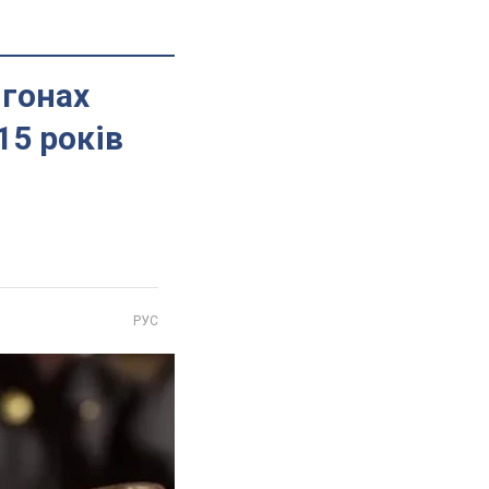
ігонах
15 років
РУС