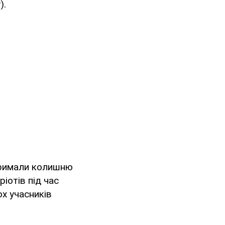
).
тримали колишню
іотів під час
ох учасників