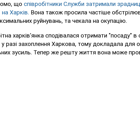
домо, що
співробітники Служби затримали зрадниц
 на Харків.
Вона також просила частіше обстрілю
симальних руйнувань, та чекала на окупацію.
ітна харків'янка сподівалася отримати "посаду" в 
Ф у разі захоплення Харкова, тому докладала для о
них зусиль. Тепер же решту життя вона може про