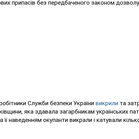
ових припасів без передбаченого законом дозволу
робітники Служби безпеки України
викрили
та за
ківщини, яка здавала загарбникам українських патр
За її наведенням окупанти викрали і катували кільк