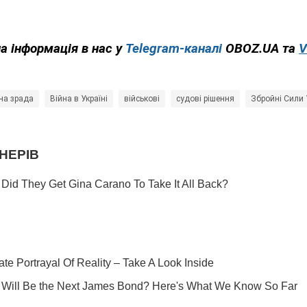
на інформація в нас у
Telegram-каналі
OBOZ.UA та
V
на зрада
Війна в Україні
військові
судові рішення
Збройні Сили 