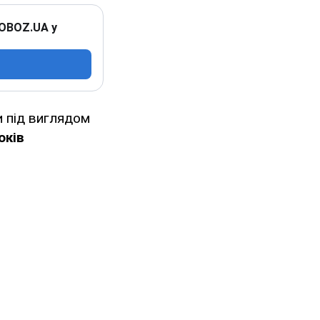
 OBOZ.UA у
и під виглядом
оків