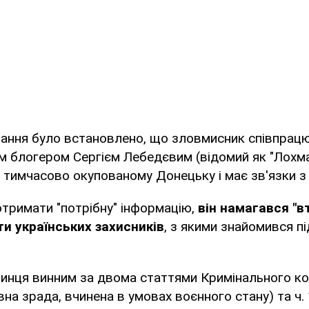
вання було встановлено, що зловмисник співпрац
м блогером Сергієм Лебедєвим (відомий як "Лохма
 тимчасово окупованому Донецьку і має зв'язки з
отримати "потрібну" інформацію,
він намагався "в
и українських захисників
, з якими знайомився п
инця винним за двома статтями Кримінального коде
на зрада, вчинена в умовах воєнного стану) та ⁠ч. 