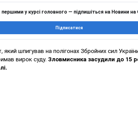
 першими у курсі головного — підпишіться на Новини на
Підписатися
т, який шпигував на полігонах Збройних сил Україн
римав вирок суду.
Зловмисника засудили до 15 р
лі.