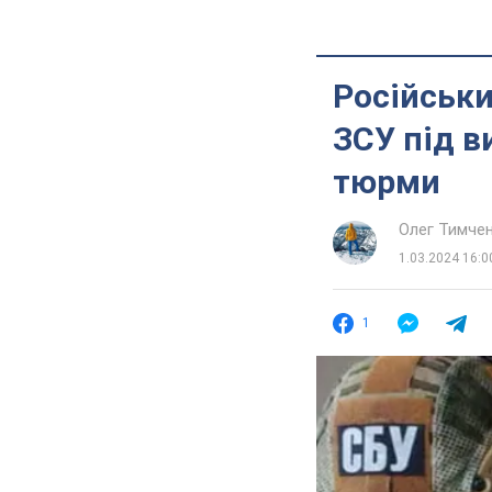
Російськи
ЗСУ під в
тюрми
Олег Тимче
1.03.2024 16:0
1