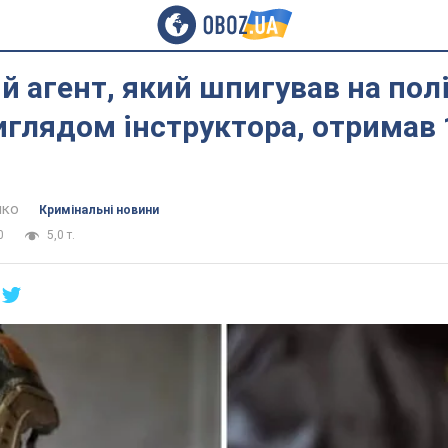
й агент, який шпигував на пол
иглядом інструктора, отримав 
нко
Кримінальні новини
0
5,0 т.