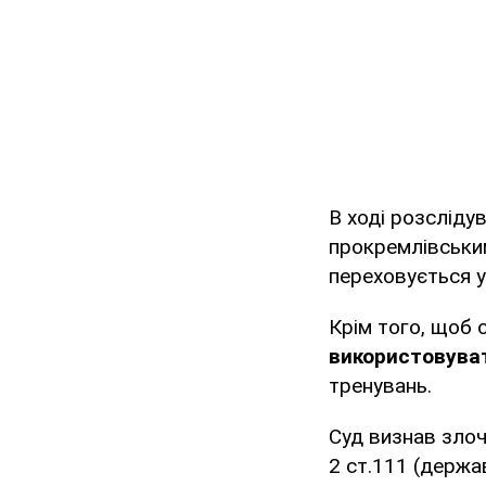
В ході розсліду
прокремлівськи
переховується у
Крім того, щоб 
використовуват
тренувань.
Суд визнав злоч
2 ст.111 (держав