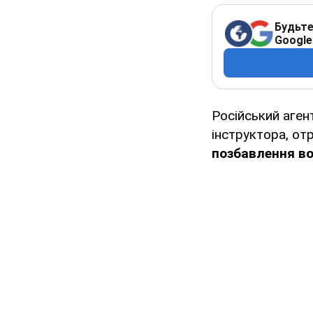
Будьте
Google
Російський аген
інструктора, от
позбавлення во