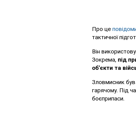
Про це
повідом
тактичної підгот
Він використову
Зокрема,
під пр
об’єкти та вій
Зловмисник був
гарячому. Під ч
боєприпаси.