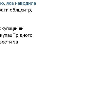
ю, яка наводила
вати облцентр,
окупаційній
купації рідного
вести за