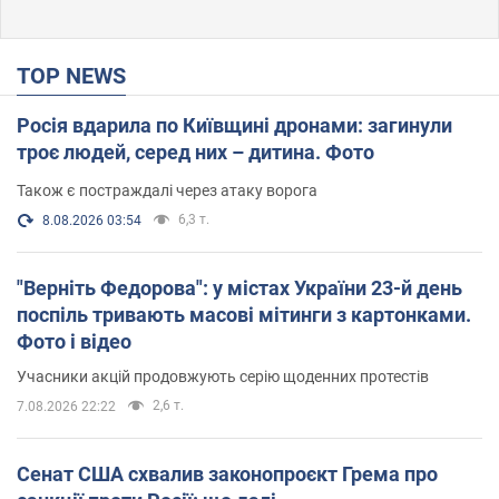
TOP NEWS
Росія вдарила по Київщині дронами: загинули
троє людей, серед них – дитина. Фото
Також є постраждалі через атаку ворога
6,3 т.
8.08.2026 03:54
"Верніть Федорова": у містах України 23-й день
поспіль тривають масові мітинги з картонками.
Фото і відео
Учасники акцій продовжують серію щоденних протестів
2,6 т.
7.08.2026 22:22
Сенат США схвалив законопроєкт Грема про