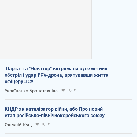
"Варта" та "Новатор" витримали кулеметний
обстріл і удар FPV-дрона, врятувавши життя
офіцеру ЗСУ
Українська Бронетехніка
3,2 т.
КНДР як каталізатор війни, або Про новий
етап російсько-північнокорейського союзу
Олексій Кущ
3,3 т.