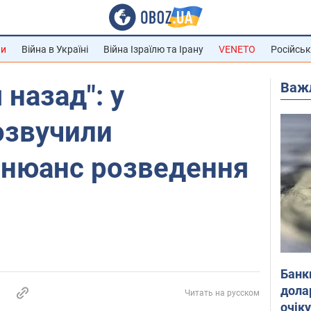
ни
Війна в Україні
Війна Ізраїлю та Ірану
VENETO
Російськ
Важ
 назад": у
озвучили
 нюанс розведення
Банк
дола
Читать на русском
очік