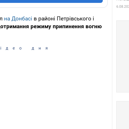
6.08.20
ил
на Донбасі
в районі Петрівського і
отримання режиму припинення вогню
ідео дня