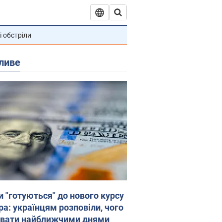
і обстріли
ливе
и "готуються" до нового курсу
ра: українцям розповіли, чого
увати найближчими днями