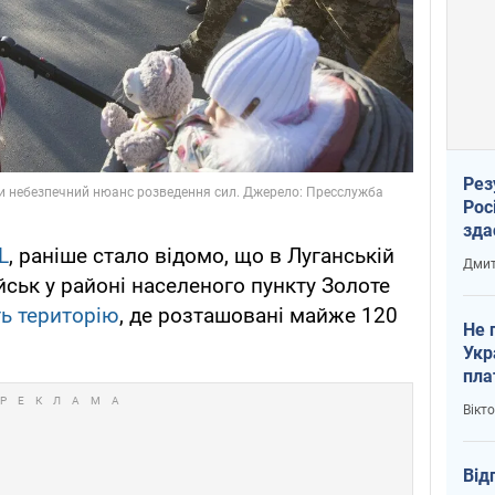
Рез
Рос
зда
L
, раніше стало відомо, що в Луганській
Дмит
йськ у районі населеного пункту Золоте
ь територію
, де розташовані майже 120
Не 
Укр
пла
Вікт
Від