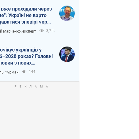
 вже проходили через
ше": Україні не варто
даватися зневірі через
етний терор
3,7 т.
ій Марченко, експерт
очікує українців у
6–2028 роках? Головні
новки з нових
гнозів від НБУ
144
ль Фурман