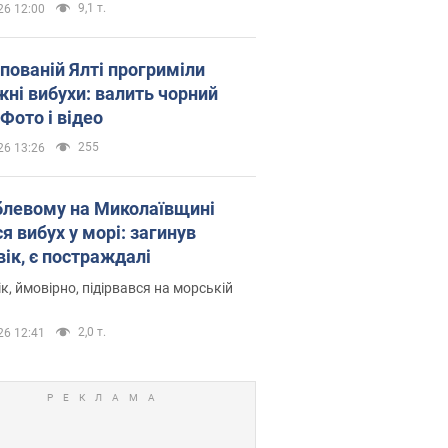
9,1 т.
26 12:00
упованій Ялті прогриміли
жні вибухи: валить чорний
Фото і відео
255
26 13:26
блевому на Миколаївщині
я вибух у морі: загинув
вік, є постраждалі
к, ймовірно, підірвався на морській
2,0 т.
26 12:41