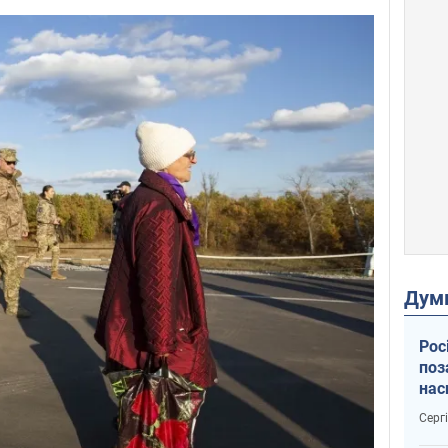
Дум
Рос
поз
нас
тем
Серг