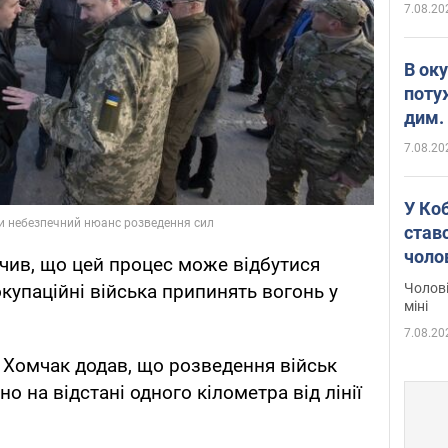
7.08.20
В ок
поту
дим. 
7.08.20
У Ко
ставс
чоло
чив, що цей процес може відбутися
Чолові
окупаційні війська припинять вогонь у
міні
7.08.20
 Хомчак додав, що розведення військ
о на відстані одного кілометра від лінії