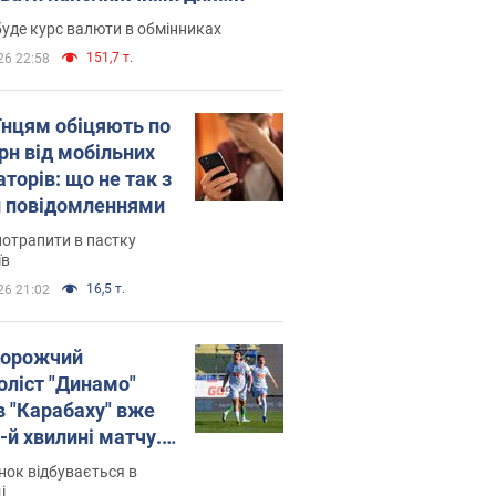
уде курс валюти в обмінниках
151,7 т.
26 22:58
їнцям обіцяють по
рн від мобільних
торів: що не так з
 повідомленнями
потрапити в пастку
їв
16,5 т.
26 21:02
орожчий
оліст "Динамо"
в "Карабаху" вже
-й хвилині матчу.
о
ок відбувається в
і