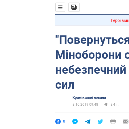
Герої вій
"Повернуться
Міноборони 
небезпечний
сил
Кримінальні новини
8.10.2019 09:48
8,4 т.
0