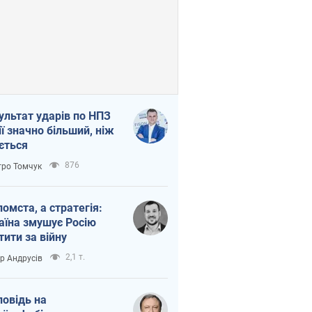
ультат ударів по НПЗ
ії значно більший, ніж
ється
876
ро Томчук
помста, а стратегія:
аїна змушує Росію
тити за війну
2,1 т.
ор Андрусів
повідь на