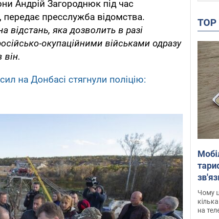
они Андрій Загороднюк під час
, передає пресслужба відомства.
TO
 на відстань, яка дозволить в разі
осійсько-окупаційними військами одразу
 він.
сил на Донбасі стягнули поліцію:
Мобі
тариф
зв'яз
скар
Чому ц
кілька
на тел