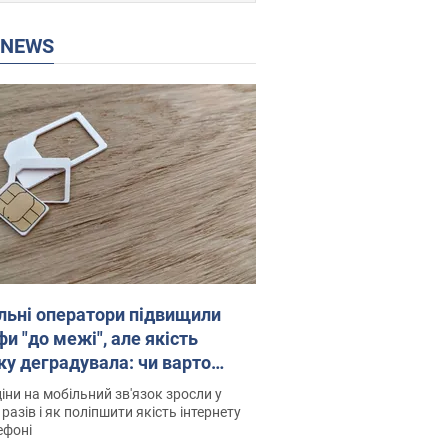
P NEWS
льні оператори підвищили
и "до межі", але якість
ку деградувала: чи варто
житись на ціни
іни на мобільний зв'язок зросли у
 разів і як поліпшити якість інтернету
ефоні