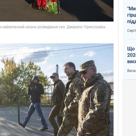
"Ми
гір
під
рак
Серг
Що 
202
вис
про
Васи