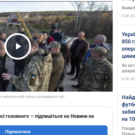
Яким б
6.08.20
Укра
850 г
опера
Play Video
цими
Як не 
шахра
6.08.20
Найд
футб
заби
сі головного — підпишіться на Новини на
на 10
Віде
Поєдин
Підписатися
Польщ