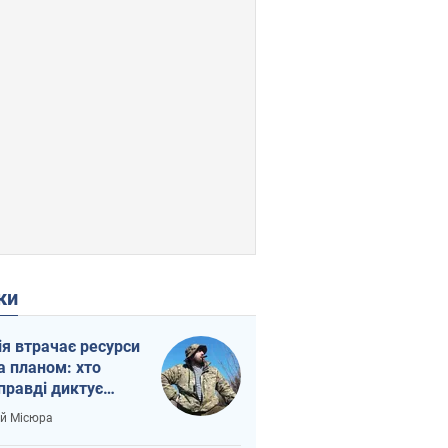
ки
ія втрачає ресурси
а планом: хто
правді диктує
п війни
ій Місюра