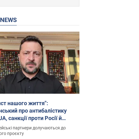
P NEWS
ист нашого життя":
нський про антибалістику
A, санкції проти Росії й
имку аграріїв. Відео
йські партнери долучаються до
ого проєкту