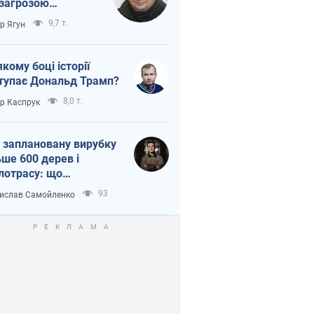
 загрозою
тична логістика
9,7 т.
ор Ягун
якому боці історії
тупає Дональд Трамп?
8,0 т.
ор Каспрук
 заплановану вирубку
ьше 600 дерев і
лотрасу: що
бувається на Теремках
93
ислав Самойленко
иєві