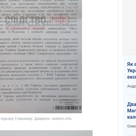
Як 
Укр
екс
наф
Андр
Два
Маг
кал
Олек