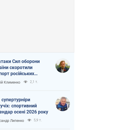
атаки Сил оборони
аїни скоротили
порт російських
топродуктів
2,1 т.
ій Клименко
 супертурніри
учіх: спортивний
ендар осені 2026 року
5,9 т.
сандр Липенко