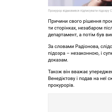
Причини свого рішення прок
ти сторінках, незабаром піс
департамент, а потім був в
За словами Радіонова, слідс
підозра – незаконною, і суп
доказам.
Також він вважає упередже
Венедіктову і подав на неї 
прокурорів.