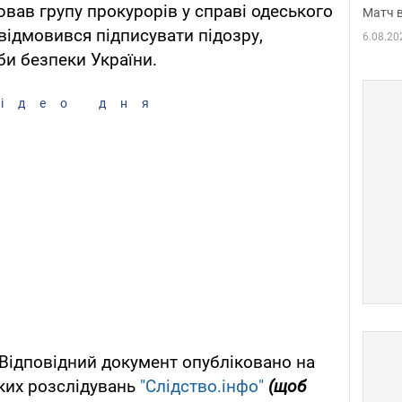
ював групу прокурорів у справі одеського
Матч в
 відмовився підписувати підозру,
6.08.20
би безпеки України.
ідео дня
 Відповідний документ опубліковано на
ьких розслідувань
"Слідство.інфо"
(щоб