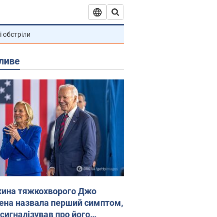
і обстріли
ливе
ина тяжкохворого Джо
ена назвала перший симптом,
 сигналізував про його