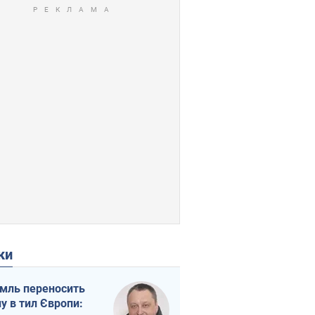
ки
мль переносить
ну в тил Європи: