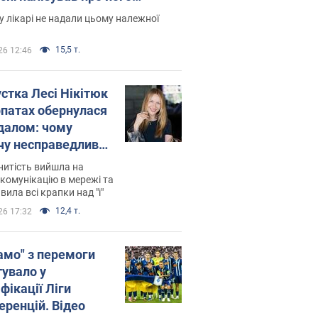
есивний" рак
 лікарі не надали цьому належної
15,5 т.
26 12:46
устка Лесі Нікітюк
рпатах обернулася
далом: чому
чу несправедливо
йтили
нитість вийшла на
комунікацію в мережі та
вила всі крапки над "і"
12,4 т.
26 17:32
амо" з перемоги
тувало у
фікації Ліги
еренцій. Відео