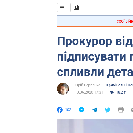
Герої вій
Прокурор ві
підписувати 
спливли дета
Юрій Сергієнко
Кримінальні н
10.06.2020 17:31
18,2 т.
102