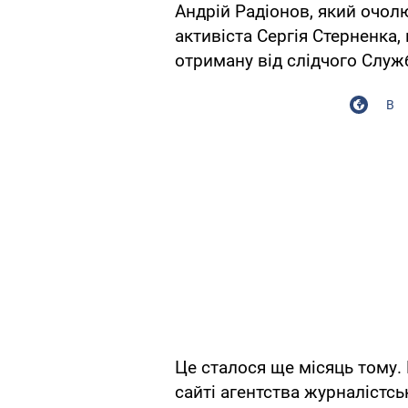
Андрій Радіонов, який очол
активіста Сергія Стерненка,
отриману від слідчого Служ
В
Це сталося ще місяць тому.
сайті агентства журналістс