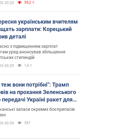
59,2 т.
26 20:20
вересня українським вчителям
ищать зарплати: Корецький
рив деталі
асно з підвищенням зарплат
гам уряд анонсував збільшення
тських стипендій
1,6 т.
26 00:29
 теж вони потрібні": Трамп
овів на прохання Зеленського
 передачі Україні ракет для
ot
анські запаси окремих боєприпасів
ені
381
26 00:59