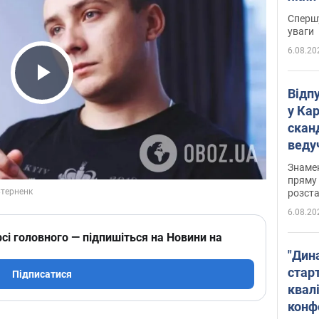
"агр
Спершу
уваги
6.08.20
Play Video
Відп
у Ка
скан
веду
захе
Знаме
пряму 
розста
6.08.20
сі головного — підпишіться на Новини на
"Дин
стар
Підписатися
квалі
конф