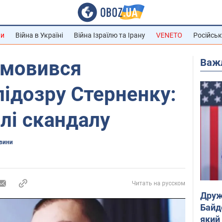
ни
Війна в Україні
Війна Ізраїлю та Ірану
VENETO
Російськ
Важ
дмовився
підозру Стерненку:
лі скандалу
овини
Читать на русском
Друж
Байд
який