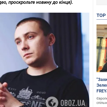
део, проскрольте новину до кінця).
TO
"Зах
Зеле
FREYJ
підтр
Європе
спільн