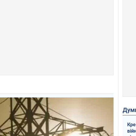
Дум
Кре
вій