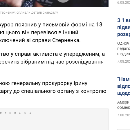
6.08.20
З 1 
урор пояснив у письмовій формі на 13-
підв
ля цього він перевівся в інший
розк
иключений зі справи Стерненка.
Одноч
педаго
тво у справі активіста є упередженим, а
студен
еречить зібраним під час розслідування
7.08.20
"Нам
ною генеральну прокурорку Ірину
відп
скаргу до спеціального органу з контролю
щодо
Patri
Америк
обмеж
7.08.20