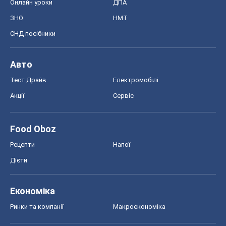
Онлайн уроки
ДПА
ЗНО
НМТ
СНД посібники
Авто
Тест Драйв
Електромобілі
Акції
Сервіс
Food Oboz
Рецепти
Напої
Дієти
Економіка
Ринки та компанії
Макроекономіка