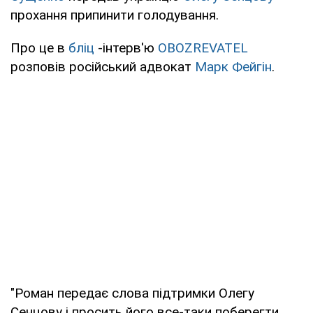
прохання припинити голодування.
Про це в
бліц
-інтерв'ю
OBOZREVATEL
розповів російський адвокат
Марк Фейгін
.
"Роман передає слова підтримки Олегу
Сенцову і просить його все-таки поберегти