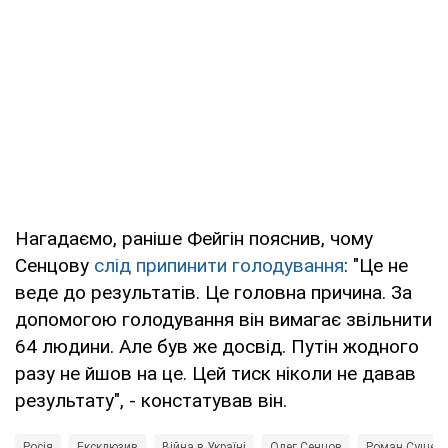
Нагадаємо, раніше Фейгін пояснив, чому
Сенцову
слід припинити голодування
: "Це не
веде до результатів. Це головна причина. За
допомогою голодування він вимагає звільнити
64 людини. Але був же досвід. Путін жодного
разу не йшов на це. Цей тиск ніколи не давав
результату", - констатував він.
Росія
Ексклюзив
Війна в Україні
Олег Сенцов
Роман Сущен