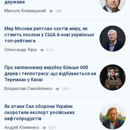
держава
Микола Княжицький
228
Мер Москви раптово схотів миру, як
стають послом у США й нові українські
топ-рейтинги
Олександр Кірш
2,1 т.
Про заплановану вирубку більше 600
дерев і теплотрасу: що відбувається на
Теремках у Києві
Владислав Самойленко
1,8 т.
Як атаки Сил оборони України
скоротили експорт російських
нафтопродуктів
Андрій Клименко
3,6 т.