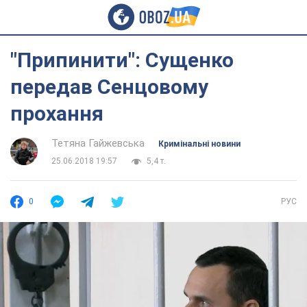
"Припинити": Сущенко
передав Сенцовому
прохання
Тетяна Гайжевська
Кримінальні новини
25.06.2018 19:57
5,4 т.
0
РУС