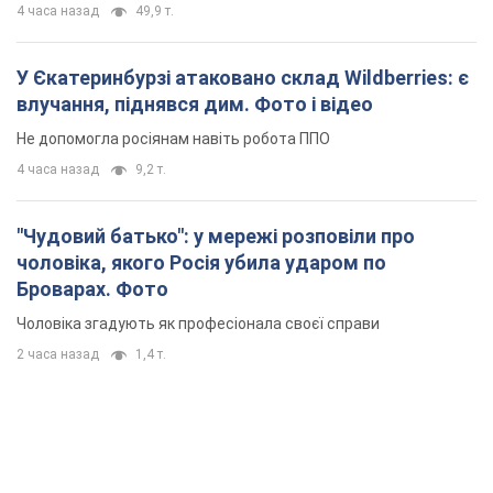
4 часа назад
49,9 т.
У Єкатеринбурзі атаковано склад Wildberries: є
влучання, піднявся дим. Фото і відео
Не допомогла росіянам навіть робота ППО
4 часа назад
9,2 т.
"Чудовий батько": у мережі розповіли про
чоловіка, якого Росія убила ударом по
Броварах. Фото
Чоловіка згадують як професіонала своєї справи
2 часа назад
1,4 т.