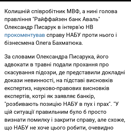
Колишній співробітник МВФ, а нині голова
правління "Райффайзен банк Аваль"
Олександр Писарук в інтерв'ю НВ
прокоментував
справу НАБУ проти нього і
бізнесмена Олега Бахматюка.
За словами Олександра Писарука, його
адвокати в травні подали прохання про
скасування підозри, де представили докладні
докази невинності, на підставі висновків
експертиз, науково-правових висновків
експертів, котрі як заявляє банкір,
"розбивають позицію НАБУ в пух і прах". "У
цій ситуації правильним було б просто
визнати помилку і закрити справу, але схоже,
що НАБУ не хоче цього робити, очевидно