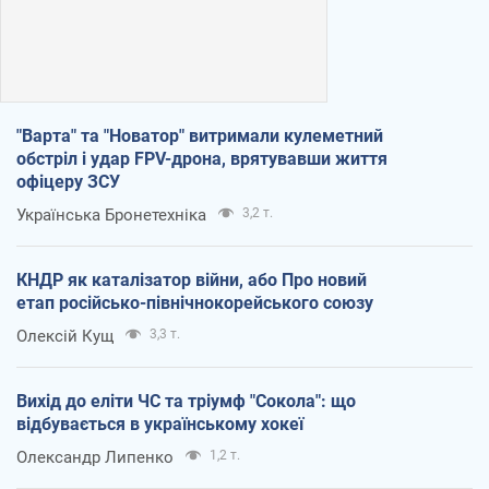
"Варта" та "Новатор" витримали кулеметний
обстріл і удар FPV-дрона, врятувавши життя
офіцеру ЗСУ
Українська Бронетехніка
3,2 т.
КНДР як каталізатор війни, або Про новий
етап російсько-північнокорейського союзу
Олексій Кущ
3,3 т.
Вихід до еліти ЧС та тріумф "Сокола": що
відбувається в українському хокеї
Олександр Липенко
1,2 т.