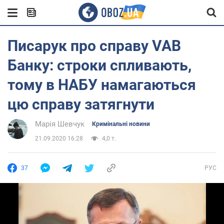
Писарук про справу VAB
Банку: строки спливають,
тому в НАБУ намагаються
цю справу затягнути
Марія Шевчук
Кримінальні новини
21.09.2020 16:28
4,0 т.
37
РУС