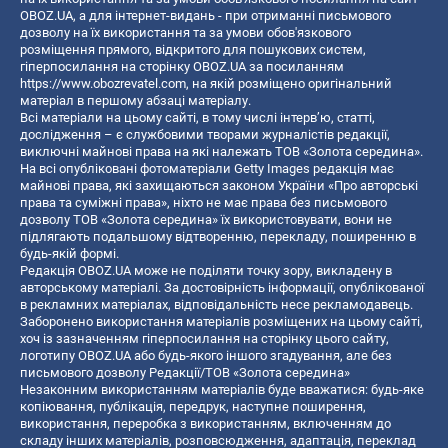
OBOZ.UA, а для інтернет-видань - при отриманні письмового
дозволу на їх використання та за умови обов'язкового
розміщення прямого, відкритого для пошукових систем,
гіперпосилання на сторінку OBOZ.UA за посиланням
https://www.obozrevatel.com
, на якій розміщено оригінальний
матеріал в першому абзаці матеріалу.
Всі матеріали на цьому сайті, в тому числі інтерв’ю, статті,
дослідження – є службовими творами журналістів редакції,
виключні майнові права на які належать ТОВ «Золота середина».
На всі опубліковані фотоматеріали Getty Images редакція має
майнові права, які захищаються законом України «Про авторські
права та суміжні права», ніхто не має права без письмового
дозволу ТОВ «Золота середина» їх використовувати, вони не
підлягають подальшому відтворенню, перекладу, поширенню в
будь-якій формі.
Редакція OBOZ.UA може не поділяти точку зору, викладену в
авторському матеріалі. За достовірність інформації, опублікованої
в рекламних матеріалах, відповідальність несе рекламодавець.
Заборонено використання матеріалів розміщених на цьому сайті,
хоч із зазначенням гіперпосилання на сторінку цього сайту,
логотипу OBOZ.UA або будь-якого іншого згадування, але без
письмового дозволу Редакції/ТОВ «Золота середина»
Незаконним використанням матеріалів буде вважатися: будь-яке
копiювання, публiкацiя, передрук, наступне поширення,
використання, переробка з використанням, включенням до
складу інших матеріалів, розповсюдження, адаптація, переклад