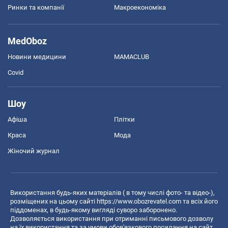
Ринки та компанії
Макроекономіка
MedOboz
Новини медицини
MAMACLUB
Covid
Шоу
Афіша
Плітки
Краса
Мода
Жіночий журнал
Використання будь-яких матеріалів ( в тому числі фото- та відео-),
розміщених на цьому сайті
https://www.obozrevatel.com
та всіх його
піддоменах, в будь-якому вигляді суворо заборонено.
Дозволяється використання при отриманні письмового дозволу
на їх використання та за умови обов'язкового посилання на сайт