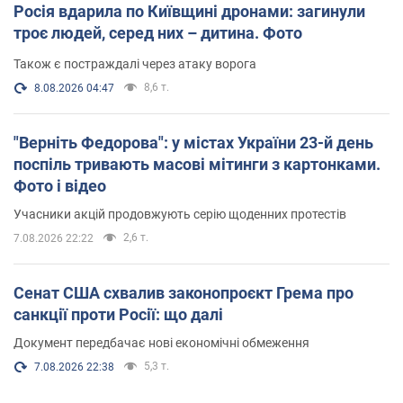
Росія вдарила по Київщині дронами: загинули
троє людей, серед них – дитина. Фото
Також є постраждалі через атаку ворога
8,6 т.
8.08.2026 04:47
"Верніть Федорова": у містах України 23-й день
поспіль тривають масові мітинги з картонками.
Фото і відео
Учасники акцій продовжують серію щоденних протестів
2,6 т.
7.08.2026 22:22
Сенат США схвалив законопроєкт Грема про
санкції проти Росії: що далі
Документ передбачає нові економічні обмеження
5,3 т.
7.08.2026 22:38