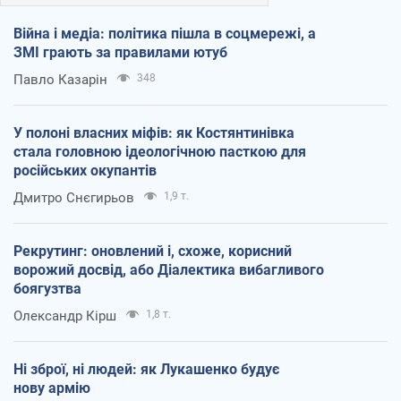
Війна і медіа: політика пішла в соцмережі, а
ЗМІ грають за правилами ютуб
Павло Казарін
348
У полоні власних міфів: як Костянтинівка
стала головною ідеологічною пасткою для
російських окупантів
Дмитро Снєгирьов
1,9 т.
Рекрутинг: оновлений і, схоже, корисний
ворожий досвід, або Діалектика вибагливого
боягузтва
Олександр Кірш
1,8 т.
Ні зброї, ні людей: як Лукашенко будує
нову армію