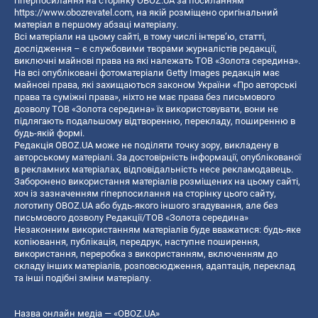
гіперпосилання на сторінку OBOZ.UA за посиланням
https://www.obozrevatel.com
, на якій розміщено оригінальний
матеріал в першому абзаці матеріалу.
Всі матеріали на цьому сайті, в тому числі інтерв’ю, статті,
дослідження – є службовими творами журналістів редакції,
виключні майнові права на які належать ТОВ «Золота середина».
На всі опубліковані фотоматеріали Getty Images редакція має
майнові права, які захищаються законом України «Про авторські
права та суміжні права», ніхто не має права без письмового
дозволу ТОВ «Золота середина» їх використовувати, вони не
підлягають подальшому відтворенню, перекладу, поширенню в
будь-якій формі.
Редакція OBOZ.UA може не поділяти точку зору, викладену в
авторському матеріалі. За достовірність інформації, опублікованої
в рекламних матеріалах, відповідальність несе рекламодавець.
Заборонено використання матеріалів розміщених на цьому сайті,
хоч із зазначенням гіперпосилання на сторінку цього сайту,
логотипу OBOZ.UA або будь-якого іншого згадування, але без
письмового дозволу Редакції/ТОВ «Золота середина»
Незаконним використанням матеріалів буде вважатися: будь-яке
копiювання, публiкацiя, передрук, наступне поширення,
використання, переробка з використанням, включенням до
складу інших матеріалів, розповсюдження, адаптація, переклад
та інші подібні зміни матеріалу.
Назва онлайн медіа — «OBOZ.UA»