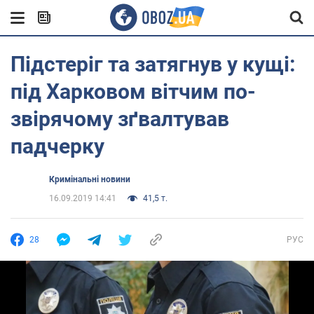
Підстеріг та затягнув у кущі:
під Харковом вітчим по-
звірячому зґвалтував
падчерку
Кримінальні новини
16.09.2019 14:41
41,5 т.
28
РУС