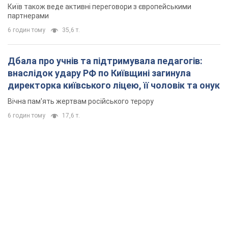
Київ також веде активні переговори з європейськими
партнерами
6 годин тому
35,6 т.
Дбала про учнів та підтримувала педагогів:
внаслідок удару РФ по Київщині загинула
директорка київського ліцею, її чоловік та онук
Вічна пам'ять жертвам російського терору
6 годин тому
17,6 т.