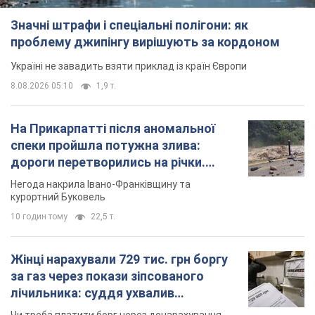
Значні штрафи і спеціальні полігони: як
проблему джипінгу вирішують за кордоном
Україні не завадить взяти приклад із країн Європи
8.08.2026 05:10
1,9 т.
На Прикарпатті після аномальної
спеки пройшла потужна злива:
дороги перетворились на річки.
Відео
Негода накрила Івано-Франківщину та
курортний Буковель
10 годин тому
22,5 т.
Жінці нарахували 729 тис. грн боргу
за газ через покази зіпсованого
лічильника: суддя ухвалив
неочікуване рішення