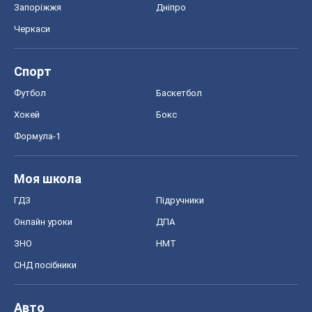
Запоріжжя
Дніпро
Черкаси
Спорт
Футбол
Баскетбол
Хокей
Бокс
Формула-1
Моя школа
ГДЗ
Підручники
Онлайн уроки
ДПА
ЗНО
НМТ
СНД посібники
Авто