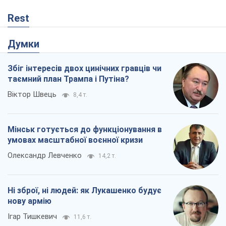
Rest
Думки
Збіг інтересів двох цинічних гравців чи
таємний план Трампа і Путіна?
Віктор Швець
8,4 т.
Мінськ готується до функціонування в
умовах масштабної воєнної кризи
Олександр Левченко
14,2 т.
Ні зброї, ні людей: як Лукашенко будує
нову армію
Ігар Тишкевич
11,6 т.