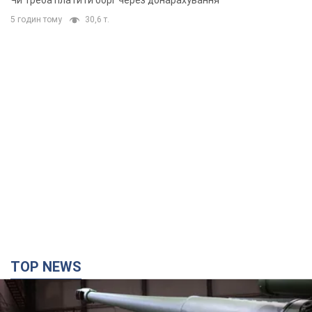
Чи треба платити борг через донарахування
5 годин тому
30,6 т.
TOP NEWS