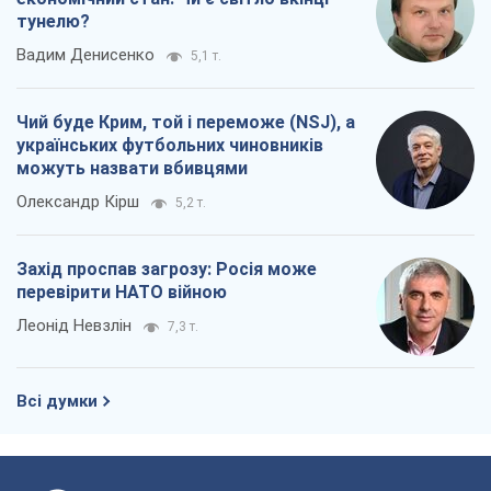
тунелю?
Вадим Денисенко
5,1 т.
Чий буде Крим, той і переможе (NSJ), а
українських футбольних чиновників
можуть назвати вбивцями
Олександр Кірш
5,2 т.
Захід проспав загрозу: Росія може
перевірити НАТО війною
Леонід Невзлін
7,3 т.
Всі думки