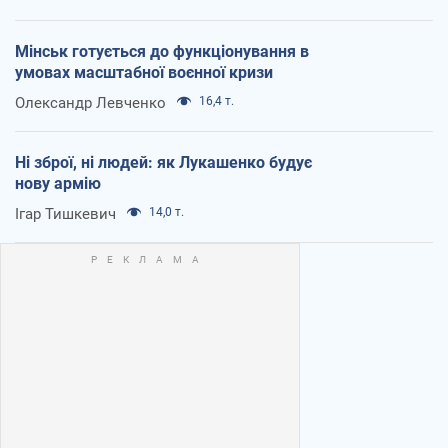
Мінськ готується до функціонування в
умовах масштабної воєнної кризи
Олександр Левченко
16,4 т.
Ні зброї, ні людей: як Лукашенко будує
нову армію
Ігар Тишкевич
14,0 т.