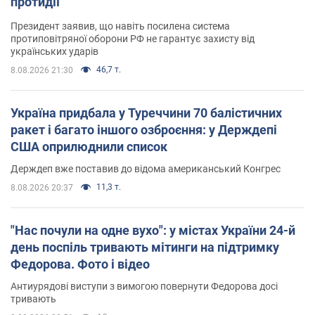
протидії
Президент заявив, що навіть посилена система
протиповітряної оборони РФ не гарантує захисту від
українських ударів
46,7 т.
8.08.2026 21:30
Україна придбала у Туреччини 70 балістичних
ракет і багато іншого озброєння: у Держдепі
США оприлюднили список
Держдеп вже поставив до відома американський Конгрес
11,3 т.
8.08.2026 20:37
"Нас почули на одне вухо": у містах України 24-й
день поспіль тривають мітинги на підтримку
Федорова. Фото і відео
Антиурядові виступи з вимогою повернути Федорова досі
тривають