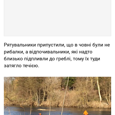
Рятувальники припустили, що в човні були не
рибалки, а відпочивальники, які надто
близько підпливли до греблі, тому їх туди
затягло течією.