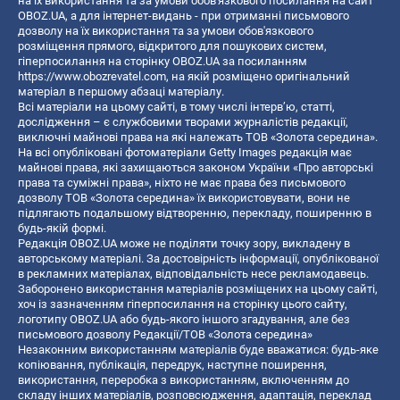
на їх використання та за умови обов'язкового посилання на сайт
OBOZ.UA, а для інтернет-видань - при отриманні письмового
дозволу на їх використання та за умови обов'язкового
розміщення прямого, відкритого для пошукових систем,
гіперпосилання на сторінку OBOZ.UA за посиланням
https://www.obozrevatel.com
, на якій розміщено оригінальний
матеріал в першому абзаці матеріалу.
Всі матеріали на цьому сайті, в тому числі інтерв’ю, статті,
дослідження – є службовими творами журналістів редакції,
виключні майнові права на які належать ТОВ «Золота середина».
На всі опубліковані фотоматеріали Getty Images редакція має
майнові права, які захищаються законом України «Про авторські
права та суміжні права», ніхто не має права без письмового
дозволу ТОВ «Золота середина» їх використовувати, вони не
підлягають подальшому відтворенню, перекладу, поширенню в
будь-якій формі.
Редакція OBOZ.UA може не поділяти точку зору, викладену в
авторському матеріалі. За достовірність інформації, опублікованої
в рекламних матеріалах, відповідальність несе рекламодавець.
Заборонено використання матеріалів розміщених на цьому сайті,
хоч із зазначенням гіперпосилання на сторінку цього сайту,
логотипу OBOZ.UA або будь-якого іншого згадування, але без
письмового дозволу Редакції/ТОВ «Золота середина»
Незаконним використанням матеріалів буде вважатися: будь-яке
копiювання, публiкацiя, передрук, наступне поширення,
використання, переробка з використанням, включенням до
складу інших матеріалів, розповсюдження, адаптація, переклад