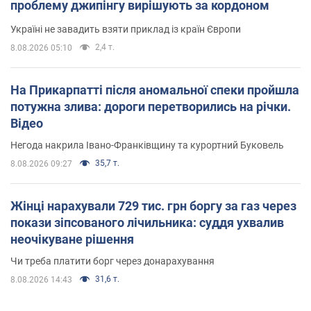
проблему джипінгу вирішують за кордоном
Україні не завадить взяти приклад із країн Європи
2,4 т.
8.08.2026 05:10
На Прикарпатті після аномальної спеки пройшла
потужна злива: дороги перетворились на річки.
Відео
Негода накрила Івано-Франківщину та курортний Буковель
35,7 т.
8.08.2026 09:27
Жінці нарахували 729 тис. грн боргу за газ через
покази зіпсованого лічильника: суддя ухвалив
неочікуване рішення
Чи треба платити борг через донарахування
31,6 т.
8.08.2026 14:43