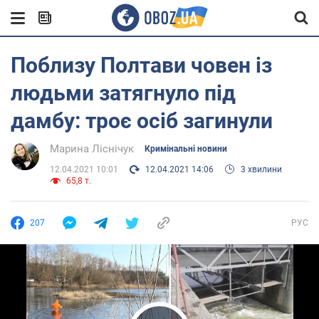
Поблизу Полтави човен із
людьми затягнуло під
дамбу: троє осіб загинули
Марина Ліснічук
Кримінальні новини
12.04.2021 10:01
12.04.2021 14:06
3 хвилини
65,8 т.
207
РУС