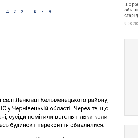
та б
Що роб
обмінн
ідео дня
старі 
9.08.20
в селі Ленківці Кельменецького району,
 у Чернівецькій області. Через те, що
і, сусіди помітили вогонь тільки коли
есь будинок і перекриття обвалилися.