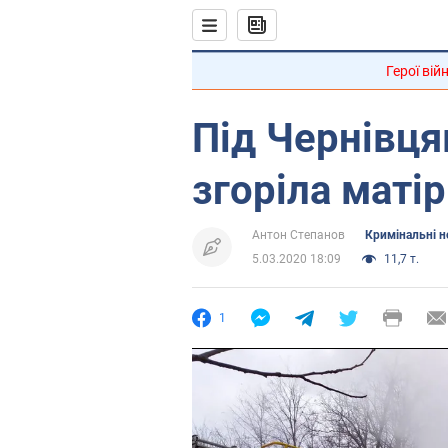
Герої вій
Під Чернівця
згоріла маті
Антон Степанов
Кримінальні 
5.03.2020 18:09
11,7 т.
1