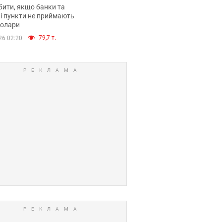
анки такі купюри
ити, якщо банки та
і пункти не приймають
долари
79,7 т.
26 02:20