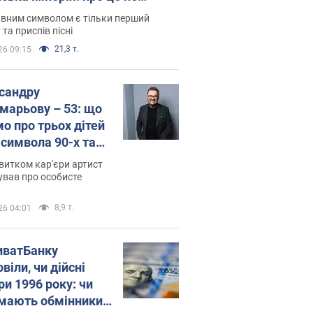
овідають у школі
вним символом є тільки перший
 та приспів пісні
21,3 т.
26 09:15
сандру
марьову – 53: що
мо про трьох дітей
-символа 90-х та
 вигляд вони
витком кар'єри артист
ть
ував про особисте
8,9 т.
26 04:01
иватБанку
віли, чи дійсні
ри 1996 року: чи
мають обмінники