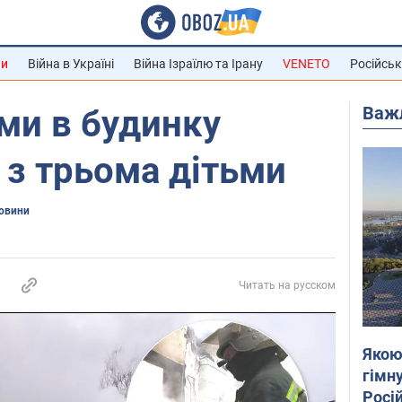
ни
Війна в Україні
Війна Ізраїлю та Ірану
VENETO
Російськ
Важ
ми в будинку
р з трьома дітьми
новини
Читать на русском
Якою
гімну
Росій