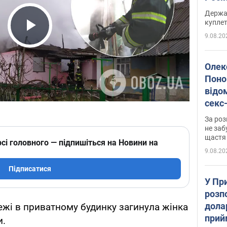
розп
Держа
куплет
9.08.20
Play Video
Олек
Поно
відо
секс
який
За роз
маю
не заб
щастя
сі головного — підпишіться на Новини на
9.08.20
Підписатися
У Пр
розпо
дола
ежі в приватному будинку загинула жінка
прий
и.