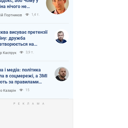
адокс, або Чому у
іна нічого не
шло з Україною
1,4 т.
лій Портников
ква висуває претензії
іну: дружба
етворюється на
ежність Росії від
3,9 т.
ор Каспрук
таю
на і медіа: політика
ла в соцмережі, а ЗМІ
ють за правилами
б
15
о Казарін