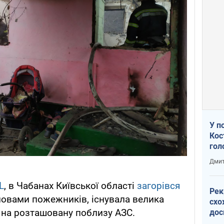
У п
Кос
гол
пас
Дмит
оку
L
, в Чабанах Київської області
загорівся
Рек
словами пожежників, існувала велика
схо
 на розташовану поблизу АЗС.
дос
виб