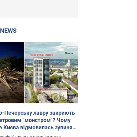
P NEWS
о-Печерську лавру закриють
етровим "монстром"? Чому
а Києва відмовилась зупиняти
вництво хмарочоса
акція Кличка на петицію щодо