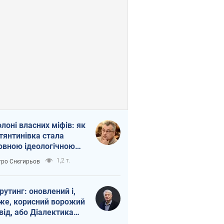
олоні власних міфів: як
тянтинівка стала
овною ідеологічною
ткою для російських
1,2 т.
ро Снєгирьов
пантів
рутинг: оновлений і,
же, корисний ворожий
від, або Діалектика
агливого боягузтва