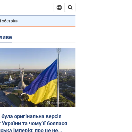
і обстріли
ливе
 була оригінальна версія
 України та чому її боялася
ська імперія: про це не