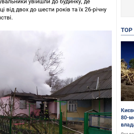
тувальники увійшли до будинку, де
ці від двох до шести років та їх 26-річну
стві.
TO
Києв
80-м
влад
буді
Яка ре