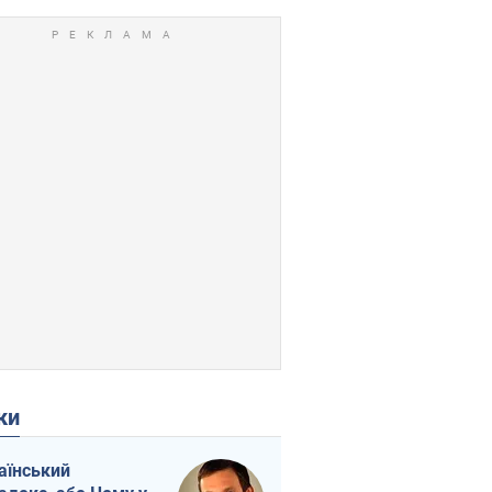
ки
аїнський