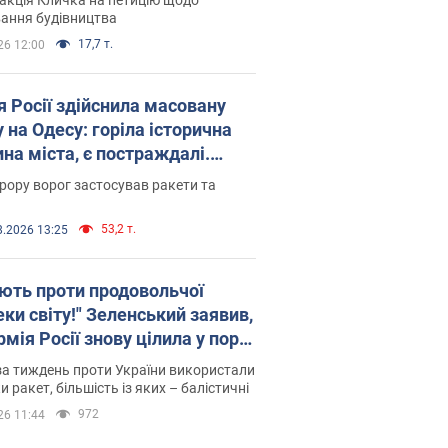
ковського вірянина"
ання будівництва
17,7 т.
26 12:00
я Росії здійснила масовану
 на Одесу: горіла історична
на міста, є постраждалі.
 та відео
рору ворог застосував ракети та
53,2 т.
8.2026 13:25
ють проти продовольчої
ки світу!" Зеленський заявив,
мія Росії знову цілила у порт
сі
а тиждень проти України використали
и ракет, більшість із яких – балістичні
972
26 11:44