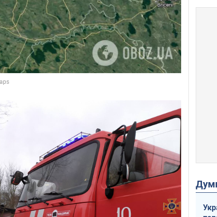
Дум
Укр