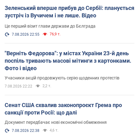
Зеленський вперше прибув до Сербії: планується
зустріч із Вучичем і не лише. Відео
Це перший візит глави держави до Бєлграда
76,9 т.
7.08.2026 22:55
"Верніть Федорова": у містах України 23-й день
поспіль тривають масові мітинги з картонками.
Фото і відео
Учасники акцій продовжують серію щоденних протестів
2,2 т.
7.08.2026 22:22
Сенат США схвалив законопроєкт Грема про
санкції проти Росії: що далі
Документ передбачає нові економічні обмеження
4,6 т.
7.08.2026 22:38