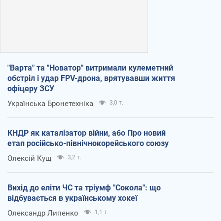
"Варта" та "Новатор" витримали кулеметний
обстріл і удар FPV-дрона, врятувавши життя
офіцеру ЗСУ
Українська Бронетехніка
3,0 т.
КНДР як каталізатор війни, або Про новий
етап російсько-північнокорейського союзу
Олексій Кущ
3,2 т.
Вихід до еліти ЧС та тріумф "Сокола": що
відбувається в українському хокеї
Олександр Липенко
1,1 т.