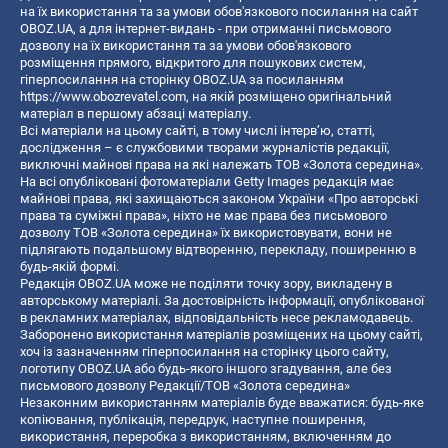
на їх використання та за умови обов'язкового посилання на сайт
OBOZ.UA, а для інтернет-видань - при отриманні письмового
дозволу на їх використання та за умови обов'язкового
розміщення прямого, відкритого для пошукових систем,
гіперпосилання на сторінку OBOZ.UA за посиланням
https://www.obozrevatel.com
, на якій розміщено оригінальний
матеріал в першому абзаці матеріалу.
Всі матеріали на цьому сайті, в тому числі інтерв’ю, статті,
дослідження – є службовими творами журналістів редакції,
виключні майнові права на які належать ТОВ «Золота середина».
На всі опубліковані фотоматеріали Getty Images редакція має
майнові права, які захищаються законом України «Про авторські
права та суміжні права», ніхто не має права без письмового
дозволу ТОВ «Золота середина» їх використовувати, вони не
підлягають подальшому відтворенню, перекладу, поширенню в
будь-якій формі.
Редакція OBOZ.UA може не поділяти точку зору, викладену в
авторському матеріалі. За достовірність інформації, опублікованої
в рекламних матеріалах, відповідальність несе рекламодавець.
Заборонено використання матеріалів розміщених на цьому сайті,
хоч із зазначенням гіперпосилання на сторінку цього сайту,
логотипу OBOZ.UA або будь-якого іншого згадування, але без
письмового дозволу Редакції/ТОВ «Золота середина»
Незаконним використанням матеріалів буде вважатися: будь-яке
копiювання, публiкацiя, передрук, наступне поширення,
використання, переробка з використанням, включенням до