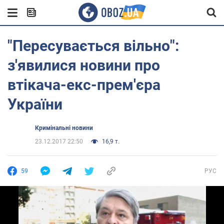
"Пересувається вільно":
з'явилися новини про
втікача-екс-прем'єра
України
Кримінальні новини
23.12.2017 22:50
16,9 т.
59
РУС