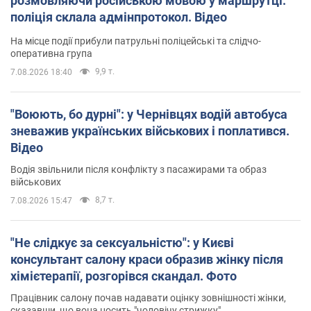
розмовляючи російською мовою у маршрутці:
поліція склала адмінпротокол. Відео
На місце події прибули патрульні поліцейські та слідчо-
оперативна група
9,9 т.
7.08.2026 18:40
"Воюють, бо дурні": у Чернівцях водій автобуса
зневажив українських військових і поплатився.
Відео
Водія звільнили після конфлікту з пасажирами та образ
військових
8,7 т.
7.08.2026 15:47
"Не слідкує за сексуальністю": у Києві
консультант салону краси образив жінку після
хімієтерапії, розгорівся скандал. Фото
Працівник салону почав надавати оцінку зовнішності жінки,
сказавши, що вона носить "чоловічу стрижку"