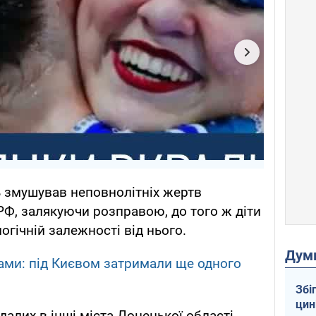
ь змушував неповнолітніх жертв
Ф, залякуючи розправою, до того ж діти
гічній залежності від нього.
Дум
ми: під Києвом затримали ще одного
Збі
цин
алих в інші міста Донецької області,