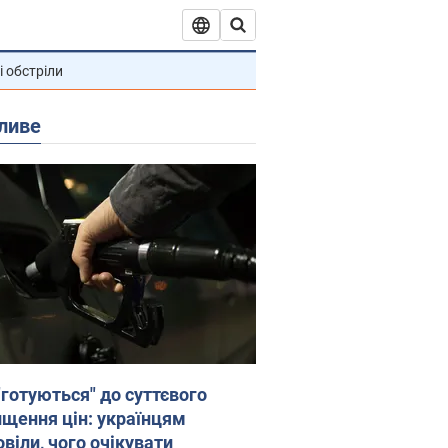
і обстріли
ливе
"готуються" до суттєвого
ищення цін: українцям
віли, чого очікувати