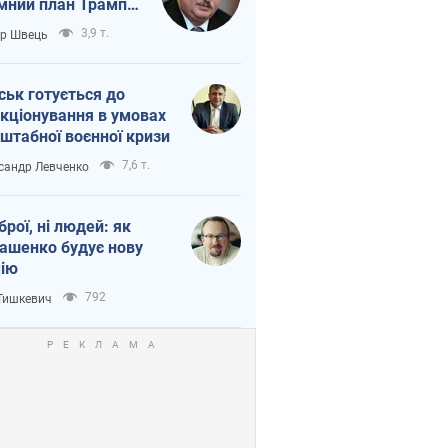
мний план Трампа
тіна?
3,9 т.
ор Швець
ськ готується до
кціонування в умовах
штабної воєнної кризи
7,6 т.
сандр Левченко
зброї, ні людей: як
ашенко будує нову
ію
792
 Тишкевич