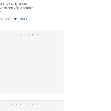
йських FPV-дронів.
стапокаліптична
ка зі світу "Шаленого
"
10,3 т.
26 23:47