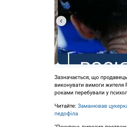
Зазначається, що продавец
виконувати вимоги жителя Р
роками перебували у психоло
Читайте:
Заманював цукерка
педофіла
"Покупець вивозив постражд