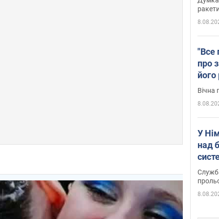
ракети
8.08.20
"Все 
про з
його
Київ
Вічна 
8.08.20
У Ні
над 
систе
Служба
проль
8.08.20