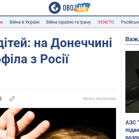
ни
Війна в Україні
Війна Ізраїлю та Ірану
VENETO
Російськ
Важ
дітей: на Донеччині
філа з Росії
Читать на русском
АЗС 
підв
розпо