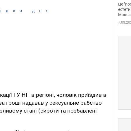
росі
Це "по
Фото
естети
ідео дня
Макса
7.08.20
ації ГУ НП в регіоні, чоловік приїздив в
за гроші надавав у сексуальне рабство
зливому стані (сироти та позбавлені