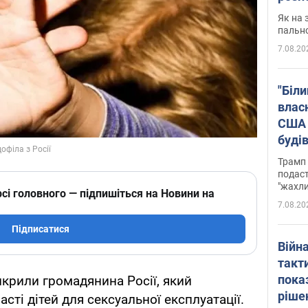
Як на 
пальн
7.08.20
"Біли
влас
США 
буді
зали
Трамп 
подаст
"жахли
сі головного — підпишіться на Новини на
7.08.20
Підписатися
Війн
такт
пока
икрили громадянина Росії, який
ріше
сті дітей для сексуальної експлуатації.