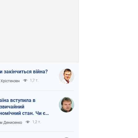
и закінчиться війна?
1,7 т.
 Хрістензен
аїна вступила в
звичайний
номічний стан. Чи є
тло вкінці тунелю?
1,2 т.
м Денисенко