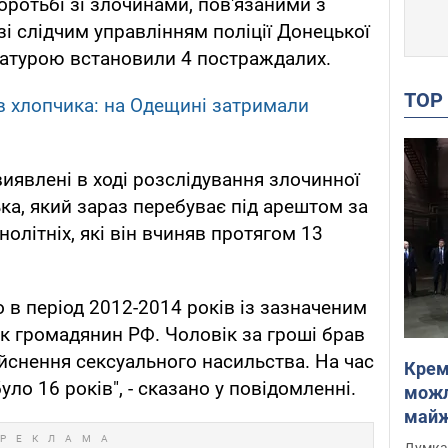
оротьбі зі злочинами, пов'язаними з
зі слідчим управлінням поліції Донецької
ратурою встановили 4 постраждалих.
TO
в хлопчика: на Одещині затримали
виявлені в ході розслідування злочинної
ка, який зараз перебуває під арештом за
олітніх, які він вчиняв протягом 13
 в період 2012-2014 років із зазначеним
к громадянин РФ. Чоловік за гроші брав
ійснення сексуального насильства. На час
Крем
ло 16 років", - сказано у повідомленні.
можл
майже
Інте
Думка,