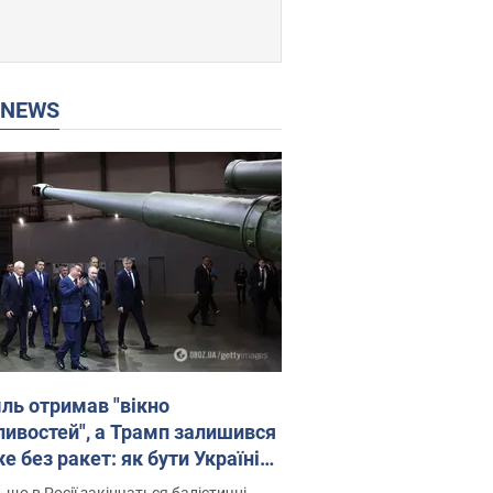
P NEWS
ль отримав "вікно
ивостей", а Трамп залишився
 без ракет: як бути Україні?
рв’ю з Мельником
 що в Росії закінчаться балістичні