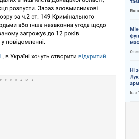
тає
сця розпусти. Зараз зловмисникові
і Пу
Вікт
озру за ч.2 ст. 149 Кримінального
людьми або інша незаконна угода щодо
Мін
аному загрожує до 12 років
фун
 у повідомленні.
мас
Олек
L
, в Україні хочуть створити
відкритий
Ні 
Лук
арм
Ігар