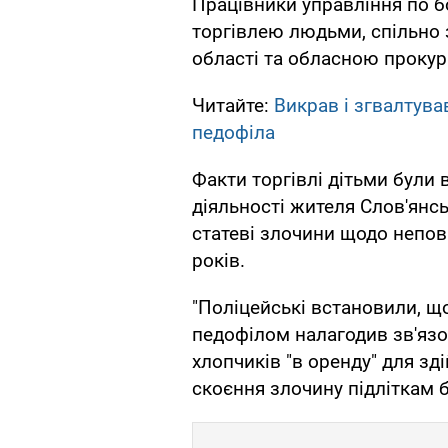
Працівники управління по б
торгівлею людьми, спільно 
області та обласною проку
Читайте:
Викрав і згвалтува
педофіла
Факти торгівлі дітьми були 
діяльності жителя Слов'янсь
статеві злочини щодо неповн
років.
"Поліцейські встановили, що
педофілом налагодив зв'язо
хлопчиків "в оренду" для зд
скоєння злочину підліткам бу