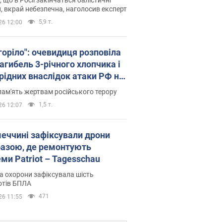
, вкрай небезпечна, наголосив експерт
5,9 т.
26 12:00
горіло": очевидиця розповіла
агибель 3-річного хлопчика і
 рідних внаслідок атаки РФ на
щину. Відео та фото
пам'ять жертвам російського терору
1,5 т.
26 12:07
меччині зафіксували дрони
базою, де ремонтують
ми Patriot – Tagesschau
 охорони зафіксувала шість
отів БПЛА
471
26 11:55