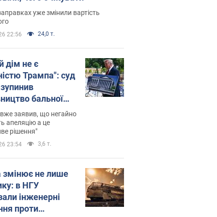
заправках уже змінили вартість
ого
24,0 т.
26 22:56
й дім не є
ністю Трампа": суд
зупинив
вництво бальної
 за $400 млн
вже заявив, що негайно
ь апеляцію а це
ве рішення"
3,6 т.
26 23:54
а змінює не лише
ику: в НГУ
зали інженерні
ння проти