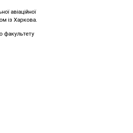
ої авіаційної
ом із Харкова.
го факультету