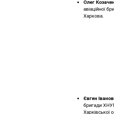
Олег Козаче
авіаційної б
Харкова.
Євген Іванов
бригади ХНУП
Харківської о