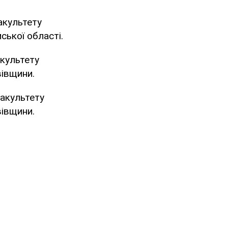
акультету
ської області.
акультету
вівщини.
факультету
вівщини.