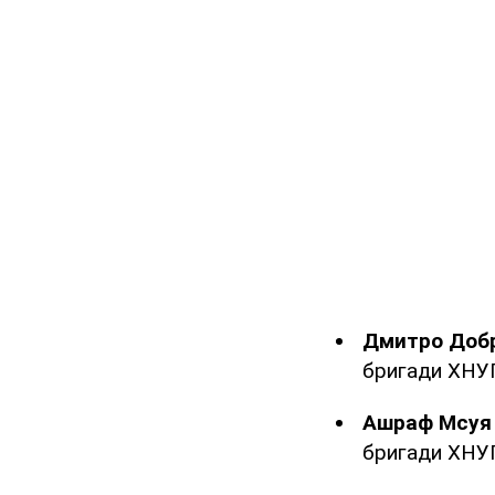
Дмитро Доб
бригади ХНУП
Ашраф Мсуя
бригади ХНУП