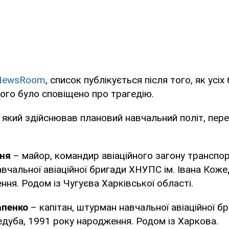
NewsRoom
, список публікується після того, як усіх
ілого було сповіщено про трагедію.
, який здійснював плановий навчальний політ, пер
ня
– майор, командир авіаційного загону транспорт
авчальної авіаційної бригади ХНУПС ім. Івана Коже
ня. Родом із Чугуєва Харківської області.
апенко
– капітан, штурман навчальної авіаційної 
жедуба, 1991 року народження. Родом із Харкова.