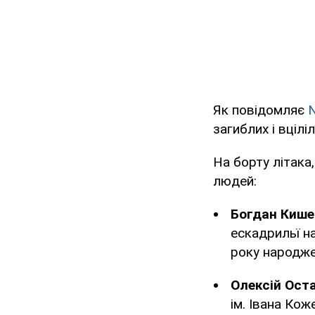
Як повідомляє
загиблих і вціл
На борту літака
людей:
Богдан Кише
ескадрильї н
року народжен
Олексій Ост
ім. Івана Ко