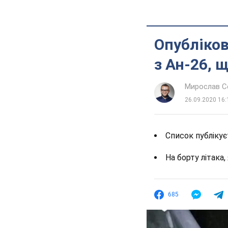
Опубліков
з Ан-26, 
Мирослав 
26.09.2020 16:
Список публікуєт
На борту літака
685