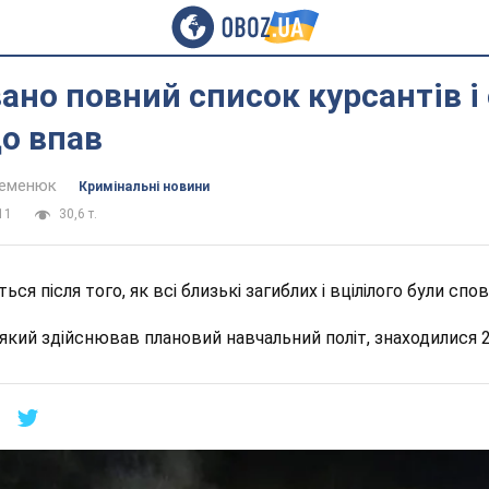
ано повний список курсантів і
що впав
Семенюк
Кримінальні новини
11
30,6 т.
ься після того, як всі близькі загиблих і вцілілого були спо
, який здійснював плановий навчальний політ, знаходилися 2