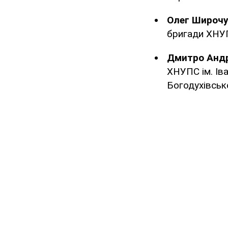
Олег Широч
бригади ХНУП
Дмитро Анд
ХНУПС ім. Ів
Богодухівськ