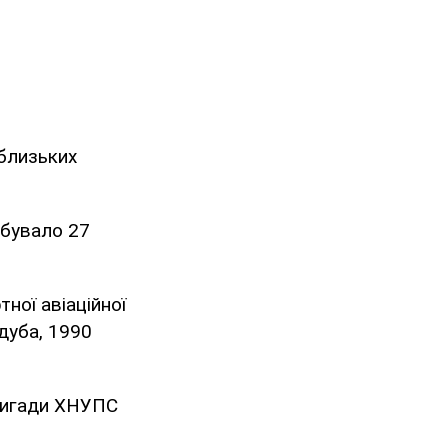
 близьких
ебувало 27
ної авіаційної
дуба, 1990
бригади ХНУПС