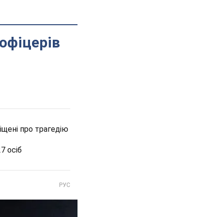
 офіцерів
віщені про трагедію
7 осіб
РУС