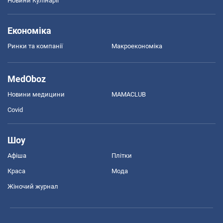
Новини Кулінарії
Економіка
Ринки та компанії
Макроекономіка
MedOboz
Новини медицини
MAMACLUB
Covid
Шоу
Афіша
Плітки
Краса
Мода
Жіночий журнал