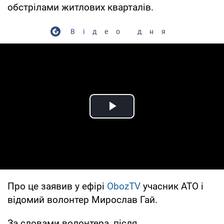
обстрілами житлових кварталів.
Відео дня
Play Video
Про це заявив у ефірі
ObozTV
учасник АТО і
відомий волонтер Мирослав Гай.
За словами волонтера, після