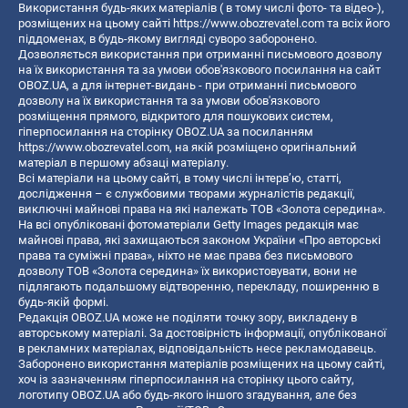
Використання будь-яких матеріалів ( в тому числі фото- та відео-),
розміщених на цьому сайті
https://www.obozrevatel.com
та всіх його
піддоменах, в будь-якому вигляді суворо заборонено.
Дозволяється використання при отриманні письмового дозволу
на їх використання та за умови обов'язкового посилання на сайт
OBOZ.UA, а для інтернет-видань - при отриманні письмового
дозволу на їх використання та за умови обов'язкового
розміщення прямого, відкритого для пошукових систем,
гіперпосилання на сторінку OBOZ.UA за посиланням
https://www.obozrevatel.com
, на якій розміщено оригінальний
матеріал в першому абзаці матеріалу.
Всі матеріали на цьому сайті, в тому числі інтерв’ю, статті,
дослідження – є службовими творами журналістів редакції,
виключні майнові права на які належать ТОВ «Золота середина».
На всі опубліковані фотоматеріали Getty Images редакція має
майнові права, які захищаються законом України «Про авторські
права та суміжні права», ніхто не має права без письмового
дозволу ТОВ «Золота середина» їх використовувати, вони не
підлягають подальшому відтворенню, перекладу, поширенню в
будь-якій формі.
Редакція OBOZ.UA може не поділяти точку зору, викладену в
авторському матеріалі. За достовірність інформації, опублікованої
в рекламних матеріалах, відповідальність несе рекламодавець.
Заборонено використання матеріалів розміщених на цьому сайті,
хоч із зазначенням гіперпосилання на сторінку цього сайту,
логотипу OBOZ.UA або будь-якого іншого згадування, але без