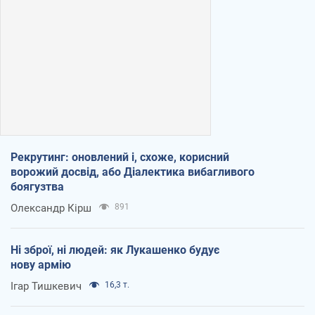
Рекрутинг: оновлений і, схоже, корисний
ворожий досвід, або Діалектика вибагливого
боягузтва
Олександр Кірш
891
Ні зброї, ні людей: як Лукашенко будує
нову армію
Ігар Тишкевич
16,3 т.