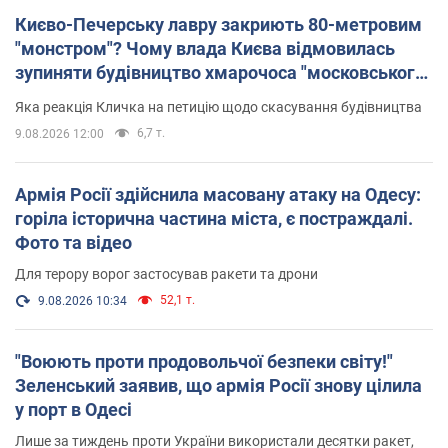
Києво-Печерську лавру закриють 80-метровим
"монстром"? Чому влада Києва відмовилась
зупиняти будівництво хмарочоса "московського
вірянина"
Яка реакція Кличка на петицію щодо скасування будівництва
6,7 т.
9.08.2026 12:00
Армія Росії здійснила масовану атаку на Одесу:
горіла історична частина міста, є постраждалі.
Фото та відео
Для терору ворог застосував ракети та дрони
52,1 т.
9.08.2026 10:34
"Воюють проти продовольчої безпеки світу!"
Зеленський заявив, що армія Росії знову цілила
у порт в Одесі
Лише за тиждень проти України використали десятки ракет,