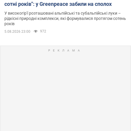
сотні років": у Greenpeace забили на сполох
У високогір'ї розташовані альпійські та субальпійські луки –
рідкісні природні комплекси, які формувалися протягом сотень
років
972
5.08.2026 23:00