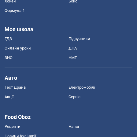
Хокей
Бокс
Формула-1
Моя школа
ГДЗ
Підручники
Онлайн уроки
ДПА
ЗНО
НМТ
Авто
Тест Драйв
Електромобілі
Акції
Сервіс
Food Oboz
Рецепти
Напої
Новини Кулінарії