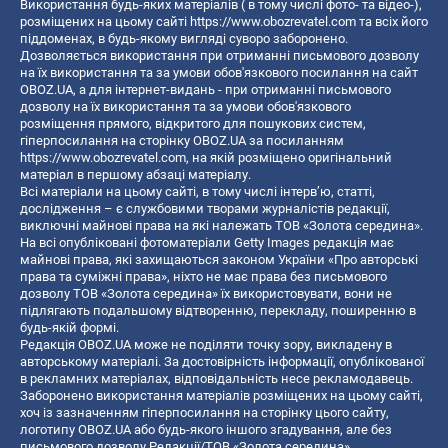
Використання будь-яких матеріалів ( в тому числі фото- та відео-),
розміщених на цьому сайті
https://www.obozrevatel.com
та всіх його
піддоменах, в будь-якому вигляді суворо заборонено.
Дозволяється використання при отриманні письмового дозволу
на їх використання та за умови обов'язкового посилання на сайт
OBOZ.UA, а для інтернет-видань - при отриманні письмового
дозволу на їх використання та за умови обов'язкового
розміщення прямого, відкритого для пошукових систем,
гіперпосилання на сторінку OBOZ.UA за посиланням
https://www.obozrevatel.com
, на якій розміщено оригінальний
матеріал в першому абзаці матеріалу.
Всі матеріали на цьому сайті, в тому числі інтерв’ю, статті,
дослідження – є службовими творами журналістів редакції,
виключні майнові права на які належать ТОВ «Золота середина».
На всі опубліковані фотоматеріали Getty Images редакція має
майнові права, які захищаються законом України «Про авторські
права та суміжні права», ніхто не має права без письмового
дозволу ТОВ «Золота середина» їх використовувати, вони не
підлягають подальшому відтворенню, перекладу, поширенню в
будь-якій формі.
Редакція OBOZ.UA може не поділяти точку зору, викладену в
авторському матеріалі. За достовірність інформації, опублікованої
в рекламних матеріалах, відповідальність несе рекламодавець.
Заборонено використання матеріалів розміщених на цьому сайті,
хоч із зазначенням гіперпосилання на сторінку цього сайту,
логотипу OBOZ.UA або будь-якого іншого згадування, але без
письмового дозволу Редакції/ТОВ «Золота середина»