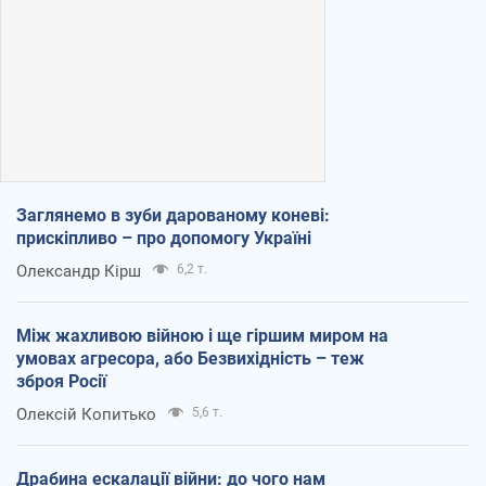
Заглянемо в зуби дарованому коневі:
прискіпливо – про допомогу Україні
Олександр Кірш
6,2 т.
Між жахливою війною і ще гіршим миром на
умовах агресора, або Безвихідність – теж
зброя Росії
Олексій Копитько
5,6 т.
Драбина ескалації війни: до чого нам