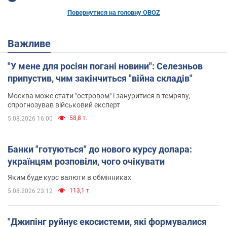
Повернутися на головну OBOZ
Важливе
"У мене для росіян погані новини": Селезньов
припустив, чим закінчиться "війна складів"
Москва може стати "островом" і зануритися в темряву,
спрогнозував військовий експерт
58,8 т.
5.08.2026 16:00
Банки "готуються" до нового курсу долара:
українцям розповіли, чого очікувати
Яким буде курс валюти в обмінниках
113,1 т.
5.08.2026 23:12
"Джипінг руйнує екосистеми, які формувалися