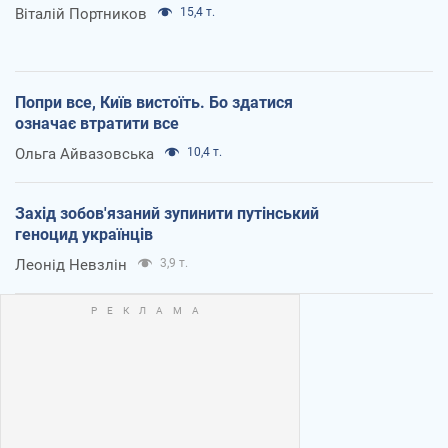
Віталій Портников
15,4 т.
Попри все, Київ вистоїть. Бо здатися
означає втратити все
Ольга Айвазовська
10,4 т.
Захід зобов'язаний зупинити путінський
геноцид українців
Леонід Невзлін
3,9 т.