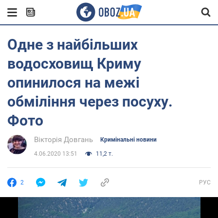
Одне з найбільших
водосховищ Криму
опинилося на межі
обміління через посуху.
Фото
Вікторія Довгань
Кримінальні новини
4.06.2020 13:51
11,2 т.
2
РУС