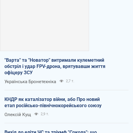
"Варта" та "Новатор" витримали кулеметний
обстріл і удар FPV-дрона, врятувавши життя
офіцеру ЗСУ
Українська Бронетехніка
2,7 т.
КНДР як каталізатор війни, або Про новий
етап російсько-північнокорейського союзу
Олексій Кущ
2,9 т.
Вихід до еліти ЧС та тріумф "Сокола": що