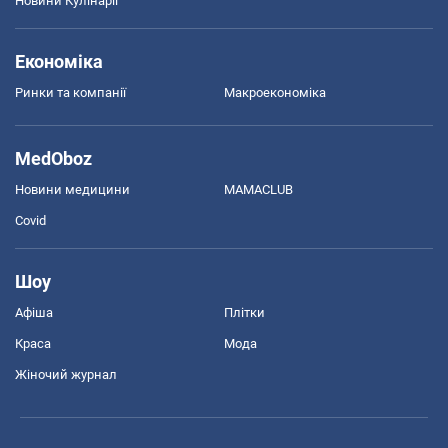
Новини Кулінарії
Економіка
Ринки та компанії
Макроекономіка
MedOboz
Новини медицини
MAMACLUB
Covid
Шоу
Афіша
Плітки
Краса
Мода
Жіночий журнал