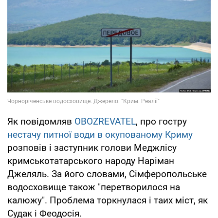
Як повідомляв
OBOZREVATEL
, про гостру
нестачу питної води в окупованому Криму
розповів і заступник голови Меджлісу
кримськотатарського народу Наріман
Джеляль. За його словами, Сімферопольське
водосховище також "перетворилося на
калюжу". Проблема торкнулася і таих міст, як
Судак і Феодосія.