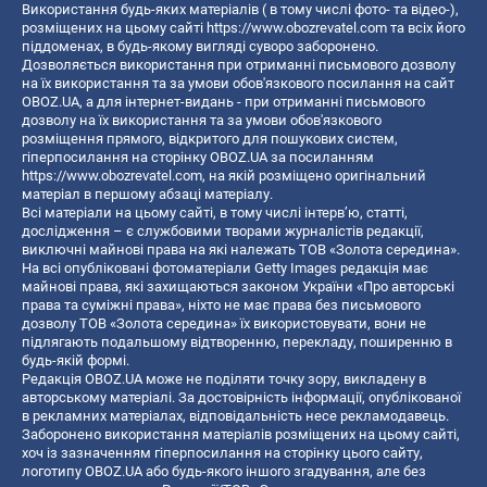
Використання будь-яких матеріалів ( в тому числі фото- та відео-),
розміщених на цьому сайті
https://www.obozrevatel.com
та всіх його
піддоменах, в будь-якому вигляді суворо заборонено.
Дозволяється використання при отриманні письмового дозволу
на їх використання та за умови обов'язкового посилання на сайт
OBOZ.UA, а для інтернет-видань - при отриманні письмового
дозволу на їх використання та за умови обов'язкового
розміщення прямого, відкритого для пошукових систем,
гіперпосилання на сторінку OBOZ.UA за посиланням
https://www.obozrevatel.com
, на якій розміщено оригінальний
матеріал в першому абзаці матеріалу.
Всі матеріали на цьому сайті, в тому числі інтерв’ю, статті,
дослідження – є службовими творами журналістів редакції,
виключні майнові права на які належать ТОВ «Золота середина».
На всі опубліковані фотоматеріали Getty Images редакція має
майнові права, які захищаються законом України «Про авторські
права та суміжні права», ніхто не має права без письмового
дозволу ТОВ «Золота середина» їх використовувати, вони не
підлягають подальшому відтворенню, перекладу, поширенню в
будь-якій формі.
Редакція OBOZ.UA може не поділяти точку зору, викладену в
авторському матеріалі. За достовірність інформації, опублікованої
в рекламних матеріалах, відповідальність несе рекламодавець.
Заборонено використання матеріалів розміщених на цьому сайті,
хоч із зазначенням гіперпосилання на сторінку цього сайту,
логотипу OBOZ.UA або будь-якого іншого згадування, але без