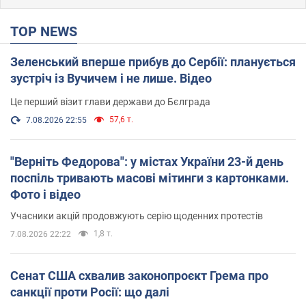
TOP NEWS
Зеленський вперше прибув до Сербії: планується
зустріч із Вучичем і не лише. Відео
Це перший візит глави держави до Бєлграда
57,6 т.
7.08.2026 22:55
"Верніть Федорова": у містах України 23-й день
поспіль тривають масові мітинги з картонками.
Фото і відео
Учасники акцій продовжують серію щоденних протестів
1,8 т.
7.08.2026 22:22
Сенат США схвалив законопроєкт Грема про
санкції проти Росії: що далі