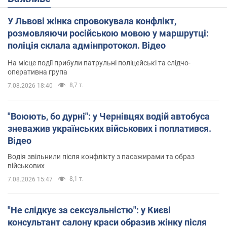
У Львові жінка спровокувала конфлікт,
розмовляючи російською мовою у маршрутці:
поліція склала адмінпротокол. Відео
На місце події прибули патрульні поліцейські та слідчо-
оперативна група
8,7 т.
7.08.2026 18:40
"Воюють, бо дурні": у Чернівцях водій автобуса
зневажив українських військових і поплатився.
Відео
Водія звільнили після конфлікту з пасажирами та образ
військових
8,1 т.
7.08.2026 15:47
"Не слідкує за сексуальністю": у Києві
консультант салону краси образив жінку після