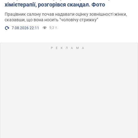
хімієтерапії, розгорівся скандал. Фото
Працівник салону почав надавати оцінку зовнішності жінки,
сказавши, що вона носить "чоловічу стрижку"
9,3 т.
7.08.2026 22:11