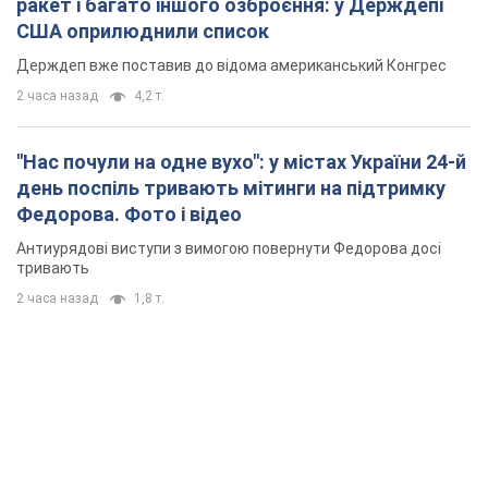
ракет і багато іншого озброєння: у Держдепі
США оприлюднили список
Держдеп вже поставив до відома американський Конгрес
2 часа назад
4,2 т.
"Нас почули на одне вухо": у містах України 24-й
день поспіль тривають мітинги на підтримку
Федорова. Фото і відео
Антиурядові виступи з вимогою повернути Федорова досі
тривають
2 часа назад
1,8 т.