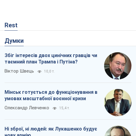
Rest
Думки
Збіг інтересів двох цинічних гравців чи
таємний план Трампа і Путіна?
Віктор Швець
10,0 т.
Мінськ готується до функціонування в
умовах масштабної воєнної кризи
Олександр Левченко
15,4 т.
Ні зброї, ні людей: як Лукашенко будує
нову армію