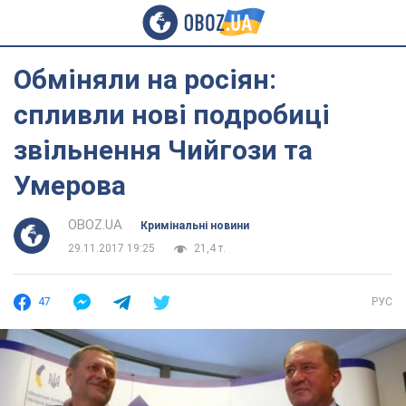
Обміняли на росіян:
спливли нові подробиці
звільнення Чийгози та
Умерова
OBOZ.UA
Кримінальні новини
29.11.2017 19:25
21,4 т.
47
РУС