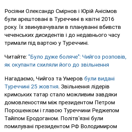
Росіяни Олександр Смірнов і Юрій Анісімов
були арештовані в Туреччині в квітні 2016
року. Їх звинувачували в плануванні вбивств
чеченських дисидентів і до недавнього часу
тримали під вартою у Туреччині.
Читайте:
"Було дуже боляче": Чийгоз розповів,
як окупанти схиляли його до звільнення
Нагадаємо, Чийгоз та Умеров
були видані
Туреччині 25 жовтня
. Звільнення лідерів
кримських татар стало можливим завдяки
домовленостям між президентом Петром
Порошенком і главою Туреччини Реджепом
Тайіпом Еродоганом. Політв'язні були
помилувані президентом РФ Володимиром