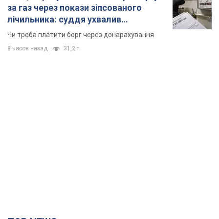
за газ через покази зіпсованого
лічильника: суддя ухвалив
неочікуване рішення
Чи треба платити борг через донарахування
8 часов назад
31,2 т.