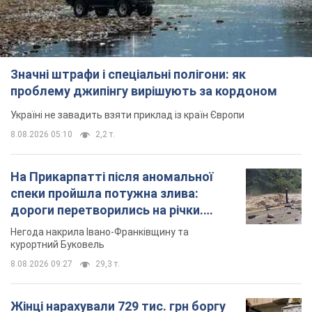
Значні штрафи і спеціальні полігони: як
проблему джипінгу вирішують за кордоном
Україні не завадить взяти приклад із країн Європи
8.08.2026 05:10
2,2 т.
На Прикарпатті після аномальної
спеки пройшла потужна злива:
дороги перетворились на річки.
Відео
Негода накрила Івано-Франківщину та
курортний Буковель
8.08.2026 09:27
29,3 т.
Жінці нарахували 729 тис. грн боргу