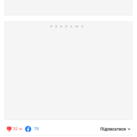
32
79
Підписатися