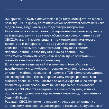
Використання будь-яких матеріалів ( в тому числі фото- та відео-),
розміщених на цьому сайті
https://www.obozrevatel.com
та всіх його
піддоменах, в будь-якому вигляді суворо заборонено.
Дозволяється використання при отриманні письмового дозволу
на їх використання та за умови обов'язкового посилання на сайт
OBOZ.UA, а для інтернет-видань - при отриманні письмового
дозволу на їх використання та за умови обов'язкового
розміщення прямого, відкритого для пошукових систем,
гіперпосилання на сторінку OBOZ.UA за посиланням
https://www.obozrevatel.com
, на якій розміщено оригінальний
матеріал в першому абзаці матеріалу.
Всі матеріали на цьому сайті, в тому числі інтерв’ю, статті,
дослідження – є службовими творами журналістів редакції,
виключні майнові права на які належать ТОВ «Золота середина».
На всі опубліковані фотоматеріали Getty Images редакція має
майнові права, які захищаються законом України «Про авторські
права та суміжні права», ніхто не має права без письмового
дозволу ТОВ «Золота середина» їх використовувати, вони не
підлягають подальшому відтворенню, перекладу, поширенню в
будь-якій формі.
Редакція OBOZ.UA може не поділяти точку зору, викладену в
авторському матеріалі. За достовірність інформації, опублікованої