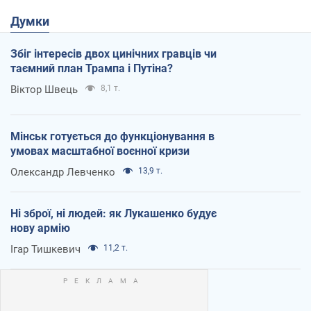
Думки
Збіг інтересів двох цинічних гравців чи
таємний план Трампа і Путіна?
Віктор Швець
8,1 т.
Мінськ готується до функціонування в
умовах масштабної воєнної кризи
Олександр Левченко
13,9 т.
Ні зброї, ні людей: як Лукашенко будує
нову армію
Ігар Тишкевич
11,2 т.