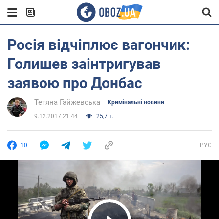
Росія відчіплює вагончик:
Голишев заінтригував
заявою про Донбас
Тетяна Гайжевська
Кримінальні новини
9.12.2017 21:44
25,7 т.
10
РУС