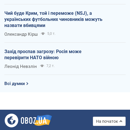
Чий буде Крим, той і переможе (NSJ), а
українських футбольних чиновників можуть
назвати вбивцями
Олександр Кірш
5,0 т.
Захід проспав загрозу: Росія може
перевірити НАТО війною
Леонід Невзлін
7,2 т.
Всі думки
На початок