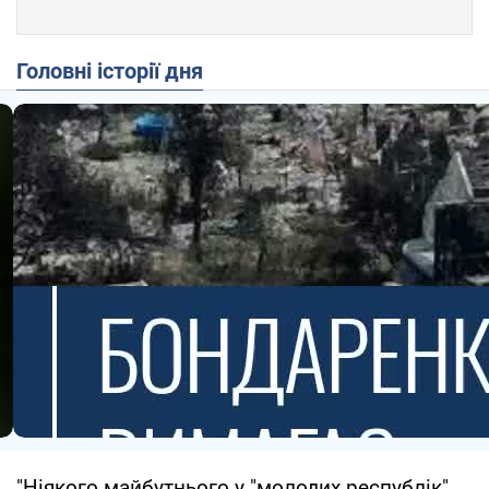
Головні історії дня
"Ніякого майбутнього у "молодих республік"