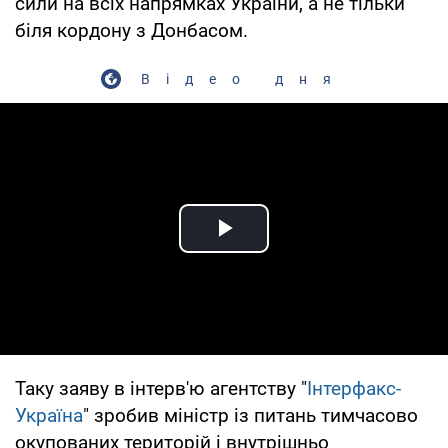
сили на всіх напрямках України, а не тільки
біля кордону з Донбасом.
Відео дня
Play Video
Таку заяву в інтерв'ю агентству "
Інтерфакс-
Україна
" зробив міністр із питань тимчасово
окупованих територій і внутрішньо