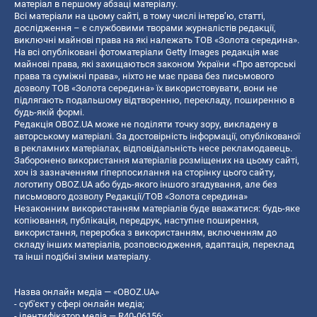
матеріал в першому абзаці матеріалу.
Всі матеріали на цьому сайті, в тому числі інтерв’ю, статті,
дослідження – є службовими творами журналістів редакції,
виключні майнові права на які належать ТОВ «Золота середина».
На всі опубліковані фотоматеріали Getty Images редакція має
майнові права, які захищаються законом України «Про авторські
права та суміжні права», ніхто не має права без письмового
дозволу ТОВ «Золота середина» їх використовувати, вони не
підлягають подальшому відтворенню, перекладу, поширенню в
будь-якій формі.
Редакція OBOZ.UA може не поділяти точку зору, викладену в
авторському матеріалі. За достовірність інформації, опублікованої
в рекламних матеріалах, відповідальність несе рекламодавець.
Заборонено використання матеріалів розміщених на цьому сайті,
хоч із зазначенням гіперпосилання на сторінку цього сайту,
логотипу OBOZ.UA або будь-якого іншого згадування, але без
письмового дозволу Редакції/ТОВ «Золота середина»
Незаконним використанням матеріалів буде вважатися: будь-яке
копiювання, публiкацiя, передрук, наступне поширення,
використання, переробка з використанням, включенням до
складу інших матеріалів, розповсюдження, адаптація, переклад
та інші подібні зміни матеріалу.
Назва онлайн медіа — «OBOZ.UA»
- суб'єкт у сфері онлайн медіа;
- ідентифікатор медіа — R40-06156;