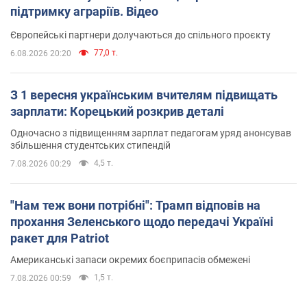
підтримку аграріїв. Відео
Європейські партнери долучаються до спільного проєкту
77,0 т.
6.08.2026 20:20
З 1 вересня українським вчителям підвищать
зарплати: Корецький розкрив деталі
Одночасно з підвищенням зарплат педагогам уряд анонсував
збільшення студентських стипендій
4,5 т.
7.08.2026 00:29
"Нам теж вони потрібні": Трамп відповів на
прохання Зеленського щодо передачі Україні
ракет для Patriot
Американські запаси окремих боєприпасів обмежені
1,5 т.
7.08.2026 00:59