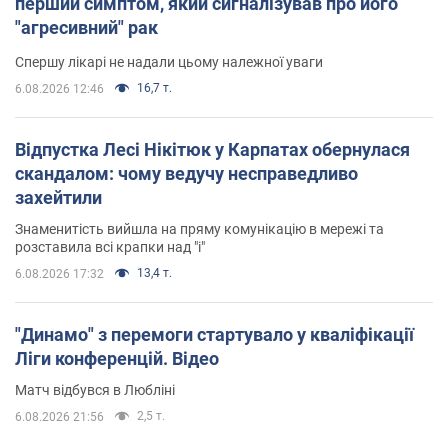
перший симптом, який сигналізував про його
"агресивний" рак
Спершу лікарі не надали цьому належної уваги
16,7 т.
6.08.2026 12:46
Відпустка Лесі Нікітюк у Карпатах обернулася
скандалом: чому ведучу несправедливо
захейтили
Знаменитість вийшла на пряму комунікацію в мережі та
розставила всі крапки над "і"
13,4 т.
6.08.2026 17:32
"Динамо" з перемоги стартувало у кваліфікації
Ліги конференцій. Відео
Матч відбувся в Любліні
2,5 т.
6.08.2026 21:56