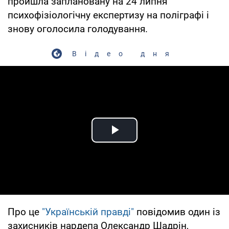
пройшла заплановану на 24 липня
психофізіологічну експертизу на поліграфі і
знову оголосила голодування.
Відео дня
Play Video
Про це
"Українській правді"
повідомив один із
захисників нардепа Олександр Шадрін,