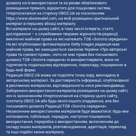
дозволу на їх використання та за умови обов'язкового
розміщення прямого, відкритого для пошукових систем,
гіперпосилання на сторінку OBOZ.UA за посиланням
https://www.obozrevatel.com
, на якій розміщено оригінальний
матеріал в першому абзаці матеріалу.
Всі матеріали на цьому сайті, в тому числі інтерв’ю, статті,
дослідження – є службовими творами журналістів редакції,
виключні майнові права на які належать ТОВ «Золота середина».
На всі опубліковані фотоматеріали Getty Images редакція має
майнові права, які захищаються законом України «Про авторські
права та суміжні права», ніхто не має права без письмового
дозволу ТОВ «Золота середина» їх використовувати, вони не
підлягають подальшому відтворенню, перекладу, поширенню в
будь-якій формі.
Редакція OBOZ.UA може не поділяти точку зору, викладену в
авторському матеріалі. За достовірність інформації, опублікованої
в рекламних матеріалах, відповідальність несе рекламодавець.
Заборонено використання матеріалів розміщених на цьому сайті,
хоч із зазначенням гіперпосилання на сторінку цього сайту,
логотипу OBOZ.UA або будь-якого іншого згадування, але без
письмового дозволу Редакції/ТОВ «Золота середина»
Незаконним використанням матеріалів буде вважатися: будь-яке
копiювання, публiкацiя, передрук, наступне поширення,
використання, переробка з використанням, включенням до
складу інших матеріалів, розповсюдження, адаптація, переклад
та інші подібні зміни матеріалу.