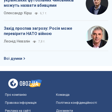
українських футбольних чиновників
можуть назвати вбивцями
Олександр Кірш
6,1 т.
Захід проспав загрозу: Росія може
перевірити НАТО війною
Леонід Невзлін
7,8 т.
Всі думки
Про компанію
Команда
Правова інформація
Політика конфіденційності
Реклама на сайті
Документи