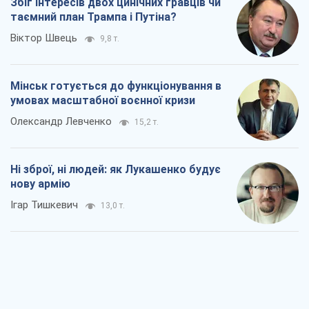
Збіг інтересів двох цинічних гравців чи
таємний план Трампа і Путіна?
Віктор Швець
9,8 т.
Мінськ готується до функціонування в
умовах масштабної воєнної кризи
Олександр Левченко
15,2 т.
Ні зброї, ні людей: як Лукашенко будує
нову армію
Ігар Тишкевич
13,0 т.