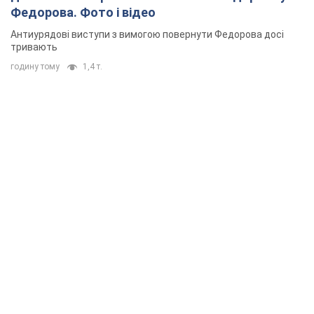
Федорова. Фото і відео
Антиурядові виступи з вимогою повернути Федорова досі
тривають
годину тому
1,4 т.