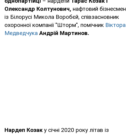
однопартійці
– нардепи
Тарас Козак і
Олександр Колтунович,
нафтовий бізнесмен
із Білорусі Микола Воробєй, співзасновник
охоронної компанії "Шторм", помічник
Віктора
Медведчука
Андрій Мартинов.
Нардеп Козак
у січні 2020 року літав із