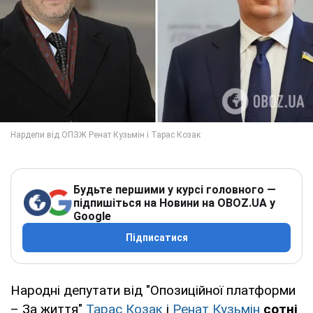
Будьте першими у курсі головного —
підпишіться на Новини на OBOZ.UA у
Google
Підписатися
Народні депутати від "Опозиційної платформи
– За життя"
Тарас Козак
і
Ренат Кузьмін
сотні