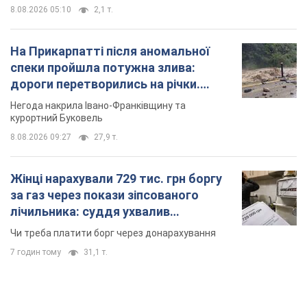
8.08.2026 05:10
2,1 т.
На Прикарпатті після аномальної
спеки пройшла потужна злива:
дороги перетворились на річки.
Відео
Негода накрила Івано-Франківщину та
курортний Буковель
8.08.2026 09:27
27,9 т.
Жінці нарахували 729 тис. грн боргу
за газ через покази зіпсованого
лічильника: суддя ухвалив
неочікуване рішення
Чи треба платити борг через донарахування
7 годин тому
31,1 т.