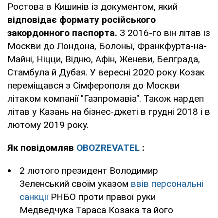
Ростова в Кишинів із документом, який
відповідає формату російського
закордонного паспорта.
З 2016-го він літав із
Москви до Лондона, Болоньї, Франкфурта-на-
Майні, Ніцци, Відню, Афін, Женеви, Белграда,
Стамбула й Дубая. У вересні 2020 року Козак
переміщався з Сімферополя до Москви
літаком компанії "Газпромавіа". Також нардеп
літав у Казань на бізнес-джеті в грудні 2018 і в
лютому 2019 року.
Як повідомляв
OBOZREVATEL
:
2 лютого президент Володимир
Зеленський своїм указом
ввів персональні
санкції
РНБО проти правої руки
Медведчука Тараса Козака та його