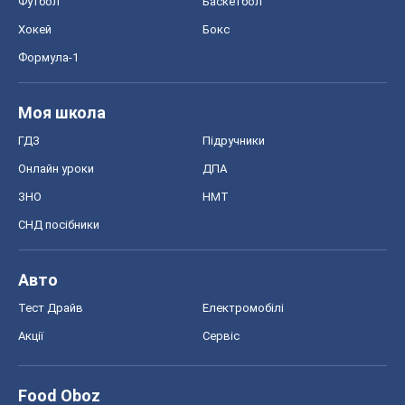
Футбол
Баскетбол
Хокей
Бокс
Формула-1
Моя школа
ГДЗ
Підручники
Онлайн уроки
ДПА
ЗНО
НМТ
СНД посібники
Авто
Тест Драйв
Електромобілі
Акції
Сервіс
Food Oboz