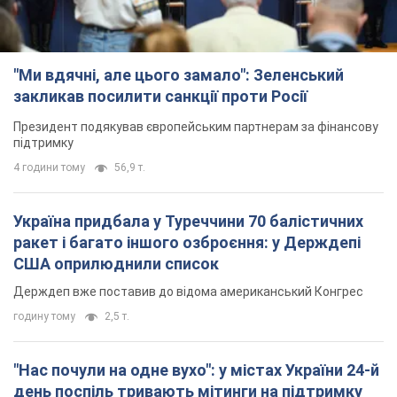
"Ми вдячні, але цього замало": Зеленський
закликав посилити санкції проти Росії
Президент подякував європейським партнерам за фінансову
підтримку
4 години тому
56,9 т.
Україна придбала у Туреччини 70 балістичних
ракет і багато іншого озброєння: у Держдепі
США оприлюднили список
Держдеп вже поставив до відома американський Конгрес
годину тому
2,5 т.
"Нас почули на одне вухо": у містах України 24-й
день поспіль тривають мітинги на підтримку