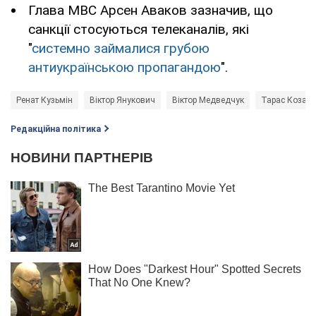
Глава МВС Арсен Аваков зазначив, що
санкції стосуються телеканалів, які
"
системно займалися грубою
антиукраїнською пропагандою
".
Ренат Кузьмін
Віктор Янукович
Віктор Медведчук
Тарас Козак
Редакційна політика