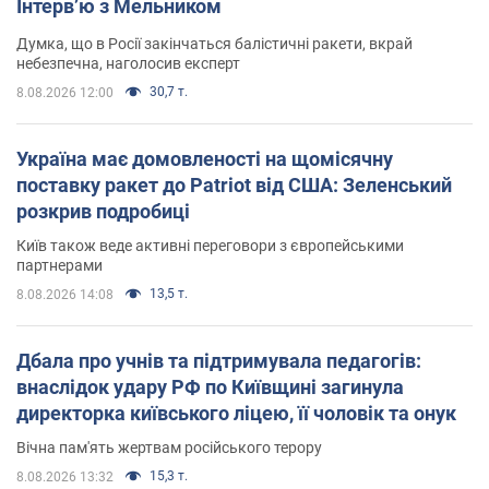
Інтерв’ю з Мельником
Думка, що в Росії закінчаться балістичні ракети, вкрай
небезпечна, наголосив експерт
30,7 т.
8.08.2026 12:00
Україна має домовленості на щомісячну
поставку ракет до Patriot від США: Зеленський
розкрив подробиці
Київ також веде активні переговори з європейськими
партнерами
13,5 т.
8.08.2026 14:08
Дбала про учнів та підтримувала педагогів:
внаслідок удару РФ по Київщині загинула
директорка київського ліцею, її чоловік та онук
Вічна пам'ять жертвам російського терору
15,3 т.
8.08.2026 13:32