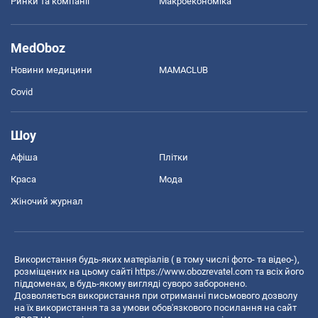
Ринки та компанії
Макроекономіка
MedOboz
Новини медицини
MAMACLUB
Covid
Шоу
Афіша
Плітки
Краса
Мода
Жіночий журнал
Використання будь-яких матеріалів ( в тому числі фото- та відео-),
розміщених на цьому сайті
https://www.obozrevatel.com
та всіх його
піддоменах, в будь-якому вигляді суворо заборонено.
Дозволяється використання при отриманні письмового дозволу
на їх використання та за умови обов'язкового посилання на сайт