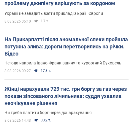
проблему джипінгу вирішують за кордоном
Україні не завадить взяти приклад із країн Європи
1,7 т.
8.08.2026 05:10
На Прикарпатті після аномальної спеки пройшла
потужна злива: дороги перетворились на річки.
Відео
Негода накрила Івано-Франківщину та курортний Буковель
17,8 т.
8.08.2026 09:27
Жінці нарахували 729 тис. грн боргу за газ через
покази зіпсованого лічильника: суддя ухвалив
неочікуване рішення
Чи треба платити борг через донарахування
30,2 т.
8.08.2026 14:43