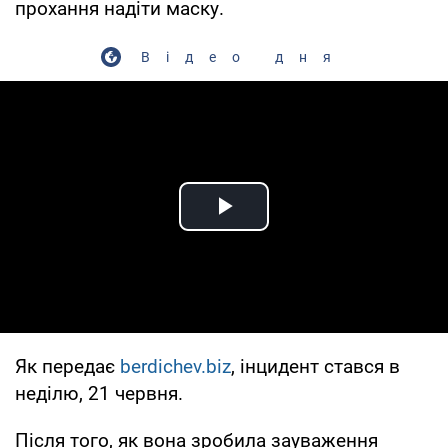
прохання надіти маску.
Відео дня
Play Video
Як передає
berdichev.biz
, інцидент стався в
неділю, 21 червня.
Після того, як вона зробила зауваження