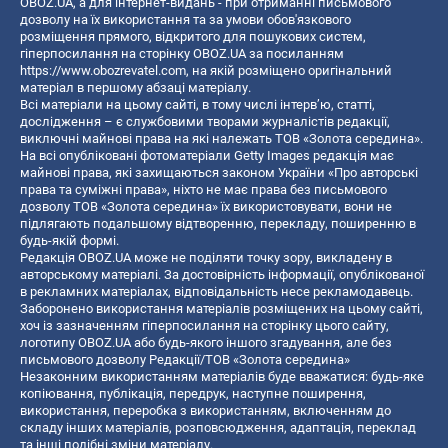
OBOZ.UA, а для інтернет-видань - при отриманні письмового
дозволу на їх використання та за умови обов'язкового
розміщення прямого, відкритого для пошукових систем,
гіперпосилання на сторінку OBOZ.UA за посиланням
https://www.obozrevatel.com
, на якій розміщено оригінальний
матеріал в першому абзаці матеріалу.
Всі матеріали на цьому сайті, в тому числі інтерв’ю, статті,
дослідження – є службовими творами журналістів редакції,
виключні майнові права на які належать ТОВ «Золота середина».
На всі опубліковані фотоматеріали Getty Images редакція має
майнові права, які захищаються законом України «Про авторські
права та суміжні права», ніхто не має права без письмового
дозволу ТОВ «Золота середина» їх використовувати, вони не
підлягають подальшому відтворенню, перекладу, поширенню в
будь-якій формі.
Редакція OBOZ.UA може не поділяти точку зору, викладену в
авторському матеріалі. За достовірність інформації, опублікованої
в рекламних матеріалах, відповідальність несе рекламодавець.
Заборонено використання матеріалів розміщених на цьому сайті,
хоч із зазначенням гіперпосилання на сторінку цього сайту,
логотипу OBOZ.UA або будь-якого іншого згадування, але без
письмового дозволу Редакції/ТОВ «Золота середина»
Незаконним використанням матеріалів буде вважатися: будь-яке
копiювання, публiкацiя, передрук, наступне поширення,
використання, переробка з використанням, включенням до
складу інших матеріалів, розповсюдження, адаптація, переклад
та інші подібні зміни матеріалу.