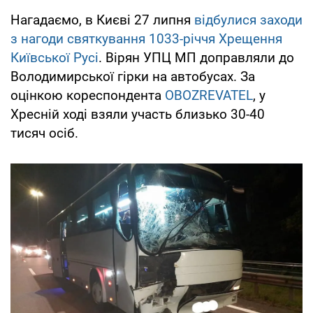
Нагадаємо, в Києві 27 липня
відбулися заходи
з нагоди святкування 1033-річчя Хрещення
Київської Русі
. Вірян УПЦ МП доправляли до
Володимирської гірки на автобусах. За
оцінкою кореспондента
OBOZREVATEL
, у
Хресній ході взяли участь близько 30-40
тисяч осіб.