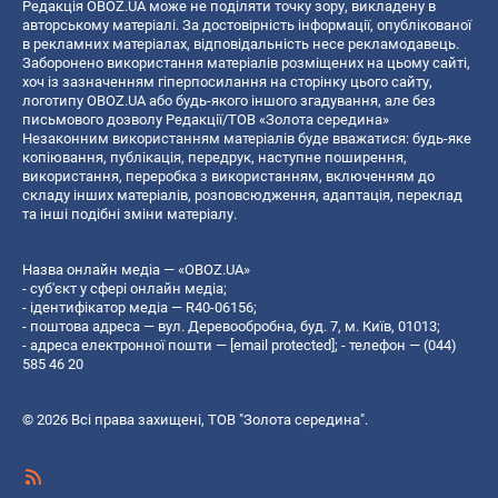
Редакція OBOZ.UA може не поділяти точку зору, викладену в
авторському матеріалі. За достовірність інформації, опублікованої
в рекламних матеріалах, відповідальність несе рекламодавець.
Заборонено використання матеріалів розміщених на цьому сайті,
хоч із зазначенням гіперпосилання на сторінку цього сайту,
логотипу OBOZ.UA або будь-якого іншого згадування, але без
письмового дозволу Редакції/ТОВ «Золота середина»
Незаконним використанням матеріалів буде вважатися: будь-яке
копiювання, публiкацiя, передрук, наступне поширення,
використання, переробка з використанням, включенням до
складу інших матеріалів, розповсюдження, адаптація, переклад
та інші подібні зміни матеріалу.
Назва онлайн медіа — «OBOZ.UA»
- суб'єкт у сфері онлайн медіа;
- ідентифікатор медіа — R40-06156;
- поштова адреса — вул. Деревообробна, буд. 7, м. Київ, 01013;
- адреса електронної пошти —
[email protected]
; - телефон — (044)
585 46 20
© 2026 Всі права захищені, ТОВ "Золота середина".