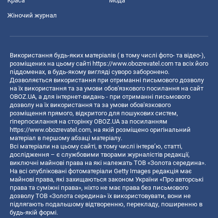
Краса
Мода
Жіночий журнал
Використання будь-яких матеріалів ( в тому числі фото- та відео-),
розміщених на цьому сайті
https://www.obozrevatel.com
та всіх його
піддоменах, в будь-якому вигляді суворо заборонено.
Дозволяється використання при отриманні письмового дозволу
на їх використання та за умови обов'язкового посилання на сайт
OBOZ.UA, а для інтернет-видань - при отриманні письмового
дозволу на їх використання та за умови обов'язкового
розміщення прямого, відкритого для пошукових систем,
гіперпосилання на сторінку OBOZ.UA за посиланням
https://www.obozrevatel.com
, на якій розміщено оригінальний
матеріал в першому абзаці матеріалу.
Всі матеріали на цьому сайті, в тому числі інтерв’ю, статті,
дослідження – є службовими творами журналістів редакції,
виключні майнові права на які належать ТОВ «Золота середина».
На всі опубліковані фотоматеріали Getty Images редакція має
майнові права, які захищаються законом України «Про авторські
права та суміжні права», ніхто не має права без письмового
дозволу ТОВ «Золота середина» їх використовувати, вони не
підлягають подальшому відтворенню, перекладу, поширенню в
будь-якій формі.