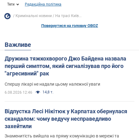
Теги
Редакційна політика
Кримінальні новини
На трасі Київ...
Повернутися на головну OBOZ
Важливе
Дружина тяжкохворого Джо Байдена назвала
перший симптом, який сигналізував про його
"агресивний" рак
Спершу лікарі не надали цьому належної уваги
14,8 т.
6.08.2026 12:46
Відпустка Лесі Нікітюк у Карпатах обернулася
скандалом: чому ведучу несправедливо
захейтили
Знаменитість вийшла на пряму комунікацію в мережі та