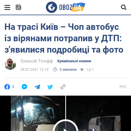
На трасі Київ – Чоп автобус
із вірянами потрапив у ДТП:
з'явилися подробиці та фото
Олексій Тітофф
Кримінальні новини
28.07.2021 12:14
2 хвилини
1,6 т.
0
РУС