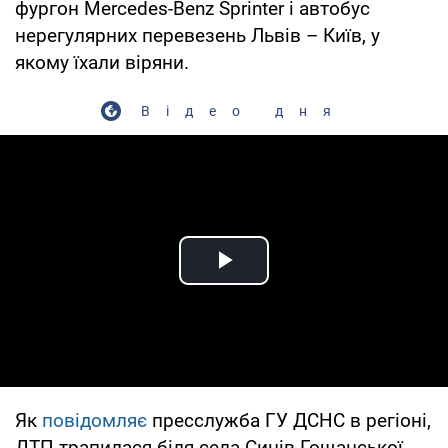
фургон Mercedes-Benz Sprinter і автобус
нерегулярних перевезень Львів – Київ, у
якому їхали віряни.
Відео дня
Play Video
Як
повідомляє
пресслужба ГУ ДСНС в регіоні,
ДТП трапилася біля села Синів Гощанської