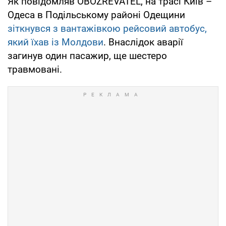
Як повідомляв OBOZREVATEL, на трасі Київ –
Одеса в Подільському районі Одещини
зіткнувся з вантажівкою рейсовий автобус,
який їхав із Молдови
. Внаслідок аварії
загинув один пасажир, ще шестеро
травмовані.