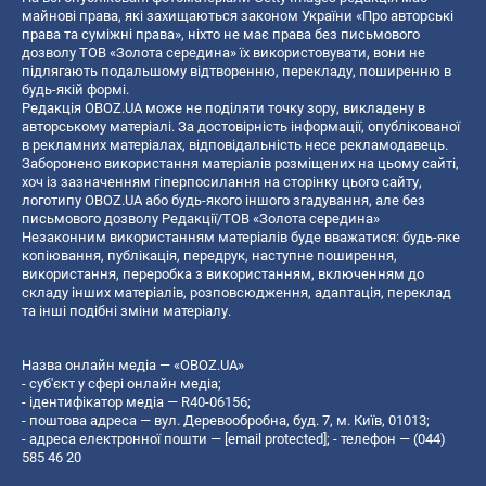
майнові права, які захищаються законом України «Про авторські
права та суміжні права», ніхто не має права без письмового
дозволу ТОВ «Золота середина» їх використовувати, вони не
підлягають подальшому відтворенню, перекладу, поширенню в
будь-якій формі.
Редакція OBOZ.UA може не поділяти точку зору, викладену в
авторському матеріалі. За достовірність інформації, опублікованої
в рекламних матеріалах, відповідальність несе рекламодавець.
Заборонено використання матеріалів розміщених на цьому сайті,
хоч із зазначенням гіперпосилання на сторінку цього сайту,
логотипу OBOZ.UA або будь-якого іншого згадування, але без
письмового дозволу Редакції/ТОВ «Золота середина»
Незаконним використанням матеріалів буде вважатися: будь-яке
копiювання, публiкацiя, передрук, наступне поширення,
використання, переробка з використанням, включенням до
складу інших матеріалів, розповсюдження, адаптація, переклад
та інші подібні зміни матеріалу.
Назва онлайн медіа — «OBOZ.UA»
- суб'єкт у сфері онлайн медіа;
- ідентифікатор медіа — R40-06156;
- поштова адреса — вул. Деревообробна, буд. 7, м. Київ, 01013;
- адреса електронної пошти —
[email protected]
; - телефон — (044)
585 46 20