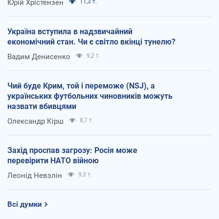
Юрій Хрістензен
11,3 т.
Україна вступила в надзвичайний
економічний стан. Чи є світло вкінці тунелю?
Вадим Денисенко
9,2 т.
Чий буде Крим, той і переможе (NSJ), а
українських футбольних чиновників можуть
назвати вбивцями
Олександр Кірш
8,7 т.
Захід проспав загрозу: Росія може
перевірити НАТО війною
Леонід Невзлін
9,3 т.
Всі думки