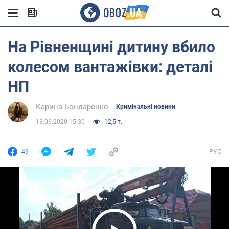
На Рівненщині дитину вбило
колесом вантажівки: деталі
НП
Карина Бондаренко
Кримінальні новини
13.06.2020 15:30
12,5 т.
49
РУС