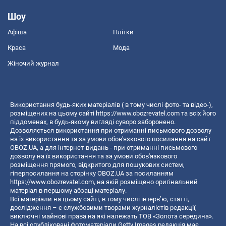
Шоу
Афіша
Плітки
Краса
Мода
Жіночий журнал
Використання будь-яких матеріалів ( в тому числі фото- та відео-),
розміщених на цьому сайті
https://www.obozrevatel.com
та всіх його
піддоменах, в будь-якому вигляді суворо заборонено.
Дозволяється використання при отриманні письмового дозволу
на їх використання та за умови обов'язкового посилання на сайт
OBOZ.UA, а для інтернет-видань - при отриманні письмового
дозволу на їх використання та за умови обов'язкового
розміщення прямого, відкритого для пошукових систем,
гіперпосилання на сторінку OBOZ.UA за посиланням
https://www.obozrevatel.com
, на якій розміщено оригінальний
матеріал в першому абзаці матеріалу.
Всі матеріали на цьому сайті, в тому числі інтерв’ю, статті,
дослідження – є службовими творами журналістів редакції,
виключні майнові права на які належать ТОВ «Золота середина».
На всі опубліковані фотоматеріали Getty Images редакція має