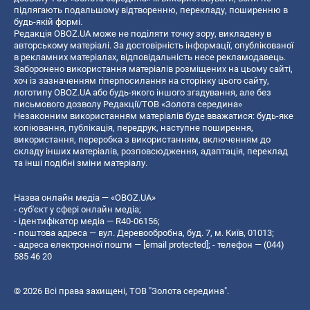
підлягають подальшому відтворенню, перекладу, поширенню в
будь-якій формі.
Редакція OBOZ.UA може не поділяти точку зору, викладену в
авторському матеріалі. За достовірність інформації, опублікованої
в рекламних матеріалах, відповідальність несе рекламодавець.
Заборонено використання матеріалів розміщених на цьому сайті,
хоч із зазначенням гіперпосилання на сторінку цього сайту,
логотипу OBOZ.UA або будь-якого іншого згадування, але без
письмового дозволу Редакції/ТОВ «Золота середина»
Незаконним використанням матеріалів буде вважатися: будь-яке
копiювання, публiкацiя, передрук, наступне поширення,
використання, переробка з використанням, включенням до
складу інших матеріалів, розповсюдження, адаптація, переклад
та інші подібні зміни матеріалу.
Назва онлайн медіа — «OBOZ.UA»
- суб'єкт у сфері онлайн медіа;
- ідентифікатор медіа — R40-06156;
- поштова адреса — вул. Деревообробна, буд. 7, м. Київ, 01013;
- адреса електронної пошти —
[email protected]
; - телефон — (044)
585 46 20
© 2026 Всі права захищені, ТОВ "Золота середина".