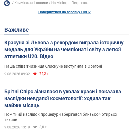
Кримінальні новини
На міністра Петренка...
Повернутися на головну OBOZ
Важливе
Красуня зі Львова з рекордом виграла історичну
медаль для України на чемпіонаті світу з легкої
атлетики U20. Відео
Наша співвітчизниця блискуче виступила в Орегоні
72,2 т.
9.08.2026 09:32
Брітні Спірс зізналася в уколах краси і показала
наслідки невдалої косметології: ходила так
майже місяць
Помітний наслідок процедури зберігався близько чотирьох
тижнів
3,8 т.
9.08.2026 13:19