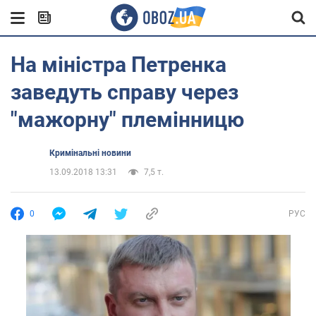
На міністра Петренка
заведуть справу через
"мажорну" племінницю
Кримінальні новини
13.09.2018 13:31
7,5 т.
0
РУС