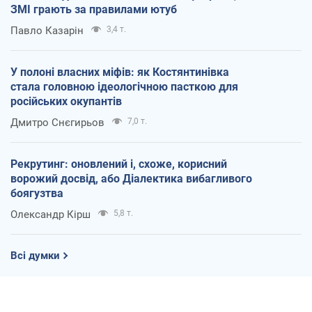
ЗМІ грають за правилами ютуб
Павло Казарін
3,4 т.
У полоні власних міфів: як Костянтинівка
стала головною ідеологічною пасткою для
російських окупантів
Дмитро Снєгирьов
7,0 т.
Рекрутинг: оновлений і, схоже, корисний
ворожий досвід, або Діалектика вибагливого
боягузтва
Олександр Кірш
5,8 т.
Всі думки