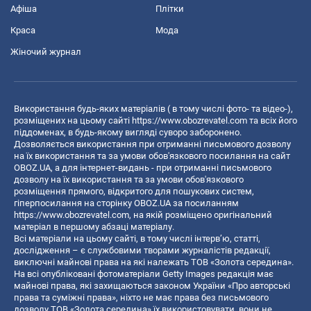
Афіша
Плітки
Краса
Мода
Жіночий журнал
Використання будь-яких матеріалів ( в тому числі фото- та відео-),
розміщених на цьому сайті
https://www.obozrevatel.com
та всіх його
піддоменах, в будь-якому вигляді суворо заборонено.
Дозволяється використання при отриманні письмового дозволу
на їх використання та за умови обов'язкового посилання на сайт
OBOZ.UA, а для інтернет-видань - при отриманні письмового
дозволу на їх використання та за умови обов'язкового
розміщення прямого, відкритого для пошукових систем,
гіперпосилання на сторінку OBOZ.UA за посиланням
https://www.obozrevatel.com
, на якій розміщено оригінальний
матеріал в першому абзаці матеріалу.
Всі матеріали на цьому сайті, в тому числі інтерв’ю, статті,
дослідження – є службовими творами журналістів редакції,
виключні майнові права на які належать ТОВ «Золота середина».
На всі опубліковані фотоматеріали Getty Images редакція має
майнові права, які захищаються законом України «Про авторські
права та суміжні права», ніхто не має права без письмового
дозволу ТОВ «Золота середина» їх використовувати, вони не