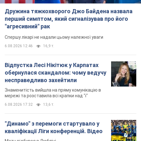
Дружина тяжкохворого Джо Байдена назвала
перший симптом, який сигналізував про його
"агресивний" рак
Спершу лікарі не надали цьому належної уваги
6.08.2026 12:46
16,9 т.
Відпустка Лесі Нікітюк у Карпатах
обернулася скандалом: чому ведучу
несправедливо захейтили
Знаменитість вийшла на пряму комунікацію в
мережі та розставила всі крапки над "і"
6.08.2026 17:32
13,6 т.
"Динамо" з перемоги стартувало у
кваліфікації Ліги конференцій. Відео