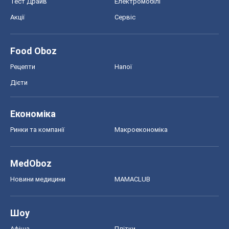
Тест Драйв
Електромобілі
Акції
Сервіс
Food Oboz
Рецепти
Напої
Дієти
Економіка
Ринки та компанії
Макроекономіка
MedOboz
Новини медицини
MAMACLUB
Шоу
Афіша
Плітки