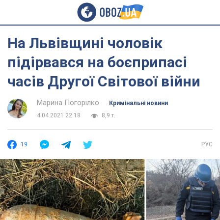
На Львівщині чоловік
підірвався на боєприпасі
часів Другої Світової війни
Марина Погорілко
Кримінальні новини
4.04.2021 22:18
8,9 т.
19
РУС