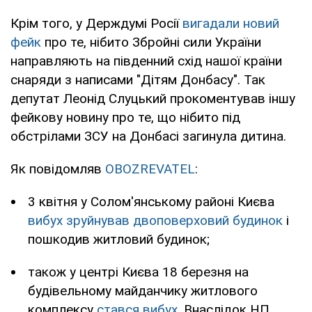
Крім того, у Держдумі Росії
вигадали новий
фейк
про те, нібито Збройні сили України
направляють на південний схід нашої країни
снаряди з написами "Дітям Донбасу". Так
депутат Леонід Слуцький прокоментував іншу
фейкову новину про те, що нібито під
обстрілами ЗСУ на Донбасі загинула дитина.
Як повідомляв
OBOZREVATEL
:
3 квітня у Солом'янському районі Києва
вибух зруйнував двоповерховий будинок
і
пошкодив житловий будинок;
також у центрі Києва 18 березня на
будівельному майданчику житлового
комплексу
стався вибух
. Внаслідок НП