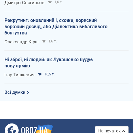
Дмитро Снєгирьов
1,6 т.
Рекрутинг: оновлений і, схоже, корисний
ворожий досвід, або Діалектика вибагливого
боягузтва
Олександр Кірш
1,6 т.
Ні зброї, ні людей: як Лукашенко будує
нову армію
Ігар Тишкевич
16,5 т.
Всі думки
На початок