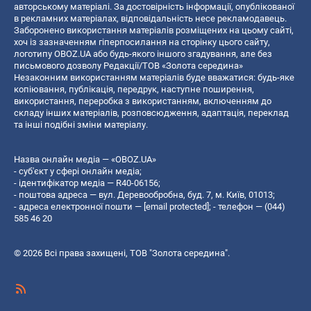
авторському матеріалі. За достовірність інформації, опублікованої
в рекламних матеріалах, відповідальність несе рекламодавець.
Заборонено використання матеріалів розміщених на цьому сайті,
хоч із зазначенням гіперпосилання на сторінку цього сайту,
логотипу OBOZ.UA або будь-якого іншого згадування, але без
письмового дозволу Редакції/ТОВ «Золота середина»
Незаконним використанням матеріалів буде вважатися: будь-яке
копiювання, публiкацiя, передрук, наступне поширення,
використання, переробка з використанням, включенням до
складу інших матеріалів, розповсюдження, адаптація, переклад
та інші подібні зміни матеріалу.
Назва онлайн медіа — «OBOZ.UA»
- суб'єкт у сфері онлайн медіа;
- ідентифікатор медіа — R40-06156;
- поштова адреса — вул. Деревообробна, буд. 7, м. Київ, 01013;
- адреса електронної пошти —
[email protected]
; - телефон — (044)
585 46 20
© 2026 Всі права захищені, ТОВ "Золота середина".