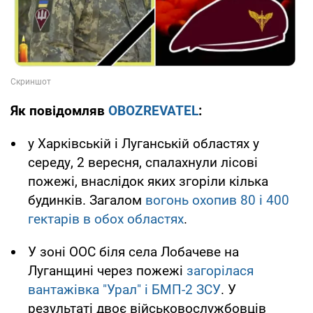
Як повідомляв
OBOZREVATEL
:
у Харківській і Луганській областях у
середу, 2 вересня, спалахнули лісові
пожежі, внаслідок яких згоріли кілька
будинків. Загалом
вогонь охопив 80 і 400
гектарів в обох областях
.
У зоні ООС біля села Лобачеве на
Луганщині через пожежі
загорілася
вантажівка "Урал" і БМП-2 ЗСУ
. У
результаті двоє військовослужбовців