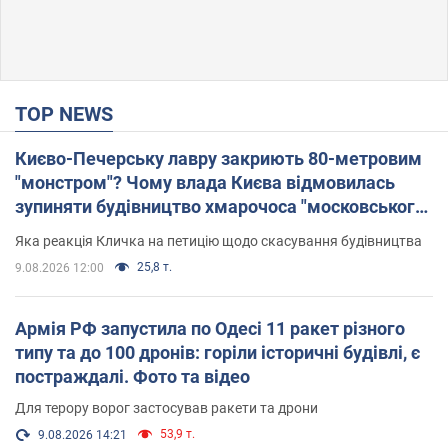
TOP NEWS
Києво-Печерську лавру закриють 80-метровим
"монстром"? Чому влада Києва відмовилась
зупиняти будівництво хмарочоса "московського
вірянина"
Яка реакція Кличка на петицію щодо скасування будівництва
25,8 т.
9.08.2026 12:00
Армія РФ запустила по Одесі 11 ракет різного
типу та до 100 дронів: горіли історичні будівлі, є
постраждалі. Фото та відео
Для терору ворог застосував ракети та дрони
53,9 т.
9.08.2026 14:21