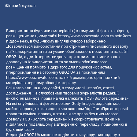
Жіночий журнал
Використання будь-яких матеріалів ( в тому числі фото- та відео-),
розміщених на цьому сайті
https://www.obozrevatel.com
та всіх його
піддоменах, в будь-якому вигляді суворо заборонено.
Дозволяється використання при отриманні письмового дозволу
на їх використання та за умови обов'язкового посилання на сайт
OBOZ.UA, а для інтернет-видань - при отриманні письмового
дозволу на їх використання та за умови обов'язкового
розміщення прямого, відкритого для пошукових систем,
гіперпосилання на сторінку OBOZ.UA за посиланням
https://www.obozrevatel.com
, на якій розміщено оригінальний
матеріал в першому абзаці матеріалу.
Всі матеріали на цьому сайті, в тому числі інтерв’ю, статті,
дослідження – є службовими творами журналістів редакції,
виключні майнові права на які належать ТОВ «Золота середина».
На всі опубліковані фотоматеріали Getty Images редакція має
майнові права, які захищаються законом України «Про авторські
права та суміжні права», ніхто не має права без письмового
дозволу ТОВ «Золота середина» їх використовувати, вони не
підлягають подальшому відтворенню, перекладу, поширенню в
будь-якій формі.
Редакція OBOZ.UA може не поділяти точку зору, викладену в