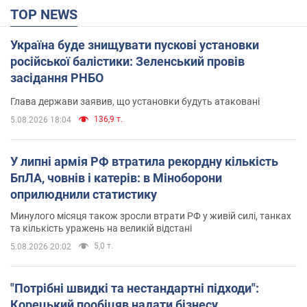
TOP NEWS
Україна буде знищувати пускові установки
російської балістики: Зеленський провів
засідання РНБО
Глава держави заявив, що установки будуть атаковані
136,9 т.
5.08.2026 18:04
У липні армія РФ втратила рекордну кількість
БпЛА, човнів і катерів: в Міноборони
оприлюднили статистику
Минулого місяця також зросли втрати РФ у живій силі, танках
та кількість уражень на великій відстані
5,0 т.
5.08.2026 20:02
"Потрібні швидкі та нестандартні підходи":
Корецький пообіцяв надати бізнесу