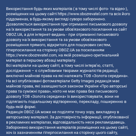
Використання будь-яких матеріалів ( в тому числі фото- та відео-),
розміщених на цьому сайті
https://www.obozrevatel.com
та всіх його
піддоменах, в будь-якому вигляді суворо заборонено.
Дозволяється використання при отриманні письмового дозволу
на їх використання та за умови обов'язкового посилання на сайт
OBOZ.UA, а для інтернет-видань - при отриманні письмового
дозволу на їх використання та за умови обов'язкового
розміщення прямого, відкритого для пошукових систем,
гіперпосилання на сторінку OBOZ.UA за посиланням
https://www.obozrevatel.com
, на якій розміщено оригінальний
матеріал в першому абзаці матеріалу.
Всі матеріали на цьому сайті, в тому числі інтерв’ю, статті,
дослідження – є службовими творами журналістів редакції,
виключні майнові права на які належать ТОВ «Золота середина».
На всі опубліковані фотоматеріали Getty Images редакція має
майнові права, які захищаються законом України «Про авторські
права та суміжні права», ніхто не має права без письмового
дозволу ТОВ «Золота середина» їх використовувати, вони не
підлягають подальшому відтворенню, перекладу, поширенню в
будь-якій формі.
Редакція OBOZ.UA може не поділяти точку зору, викладену в
авторському матеріалі. За достовірність інформації, опублікованої
в рекламних матеріалах, відповідальність несе рекламодавець.
Заборонено використання матеріалів розміщених на цьому сайті,
хоч із зазначенням гіперпосилання на сторінку цього сайту,