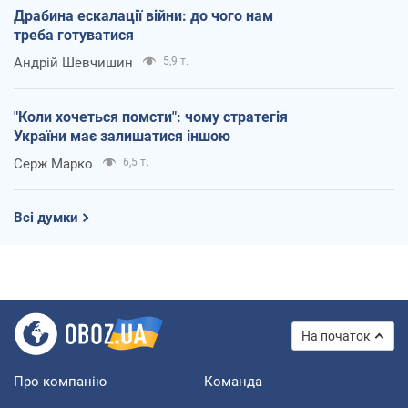
Драбина ескалації війни: до чого нам
треба готуватися
Андрій Шевчишин
5,9 т.
"Коли хочеться помсти": чому стратегія
України має залишатися іншою
Серж Марко
6,5 т.
Всі думки
На початок
Про компанію
Команда