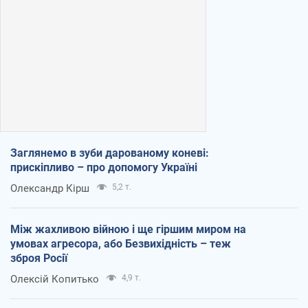
Заглянемо в зуби дарованому коневі:
прискіпливо – про допомогу Україні
Олександр Кірш
5,2 т.
Між жахливою війною і ще гіршим миром на
умовах агресора, або Безвихідність – теж
зброя Росії
Олексій Копитько
4,9 т.