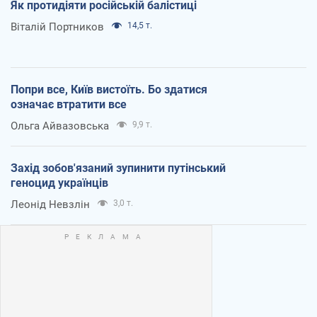
Як протидіяти російській балістиці
Віталій Портников
14,5 т.
Попри все, Київ вистоїть. Бо здатися
означає втратити все
Ольга Айвазовська
9,9 т.
Захід зобов'язаний зупинити путінський
геноцид українців
Леонід Невзлін
3,0 т.