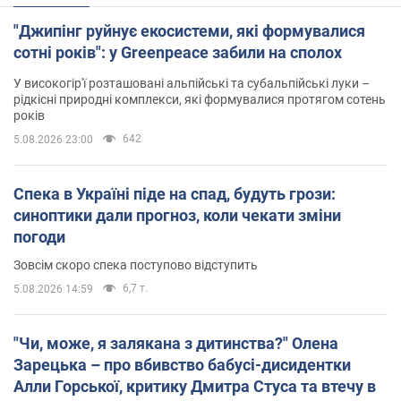
"Джипінг руйнує екосистеми, які формувалися
сотні років": у Greenpeace забили на сполох
У високогір'ї розташовані альпійські та субальпійські луки –
рідкісні природні комплекси, які формувалися протягом сотень
років
642
5.08.2026 23:00
Спека в Україні піде на спад, будуть грози:
синоптики дали прогноз, коли чекати зміни
погоди
Зовсім скоро спека поступово відступить
6,7 т.
5.08.2026 14:59
"Чи, може, я залякана з дитинства?" Олена
Зарецька – про вбивство бабусі-дисидентки
Алли Горської, критику Дмитра Стуса та втечу в