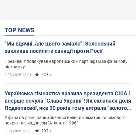
TOP NEWS
"Ми вдячні, але цього замало": Зеленський
закликав посилити санкції проти Росії
Президент подякував європейським партнерам за фінансову
підтримку
42,3 т.
8.08.2026 18:01
Українська гімнастка вразила президента США і
вперше почула "Слава Україні"! Як склалася доля
Подкопаєвої, яка 30 років тому виграла "золото"
Олімпіади
У фанатів донеччанки зберігся великий шматок килимового
покриття з надписом "Атланта-1996"
10,7 т.
8.08.2026 18:30