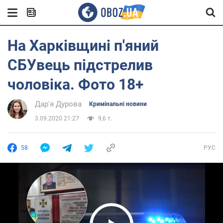
На Харківщині п'яний
СБУвець підстрелив
чоловіка. Фото 18+
Дар'я Дурова
Кримінальні новини
3.09.2020 21:27
9,6 т.
58
РУС