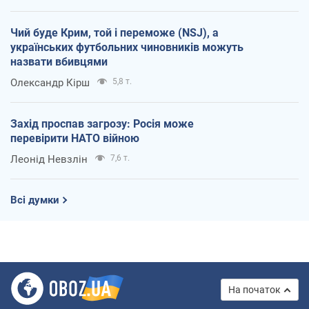
Чий буде Крим, той і переможе (NSJ), а
українських футбольних чиновників можуть
назвати вбивцями
Олександр Кірш
5,8 т.
Захід проспав загрозу: Росія може
перевірити НАТО війною
Леонід Невзлін
7,6 т.
Всі думки
На початок