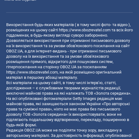
Використання будь-яких матеріалів ( в тому числі фото- та відео-),
розміщених на цьому сайті
https://www.obozrevatel.com
та всіх його
піддоменах, в будь-якому вигляді суворо заборонено.
Дозволяється використання при отриманні письмового дозволу
на їх використання та за умови обов'язкового посилання на сайт
OBOZ.UA, а для інтернет-видань - при отриманні письмового
дозволу на їх використання та за умови обов'язкового
розміщення прямого, відкритого для пошукових систем,
гіперпосилання на сторінку OBOZ.UA за посиланням
https://www.obozrevatel.com
, на якій розміщено оригінальний
матеріал в першому абзаці матеріалу.
Всі матеріали на цьому сайті, в тому числі інтерв’ю, статті,
дослідження – є службовими творами журналістів редакції,
виключні майнові права на які належать ТОВ «Золота середина».
На всі опубліковані фотоматеріали Getty Images редакція має
майнові права, які захищаються законом України «Про авторські
права та суміжні права», ніхто не має права без письмового
дозволу ТОВ «Золота середина» їх використовувати, вони не
підлягають подальшому відтворенню, перекладу, поширенню в
будь-якій формі.
Редакція OBOZ.UA може не поділяти точку зору, викладену в
авторському матеріалі. За достовірність інформації, опублікованої