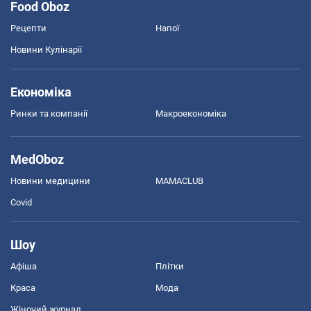
Food Oboz
Рецепти
Напої
Новини Кулінарії
Економіка
Ринки та компанії
Макроекономіка
MedOboz
Новини медицини
MAMACLUB
Covid
Шоу
Афіша
Плітки
Краса
Мода
Жіночий журнал