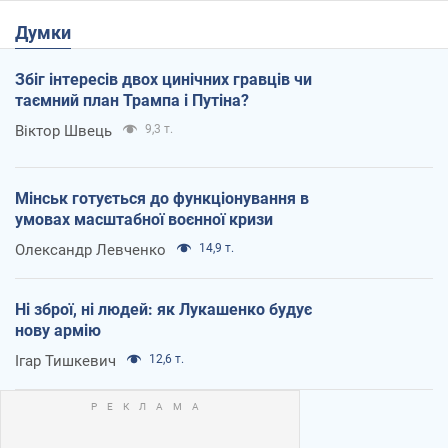
Думки
Збіг інтересів двох цинічних гравців чи
таємний план Трампа і Путіна?
Віктор Швець
9,3 т.
Мінськ готується до функціонування в
умовах масштабної воєнної кризи
Олександр Левченко
14,9 т.
Ні зброї, ні людей: як Лукашенко будує
нову армію
Ігар Тишкевич
12,6 т.