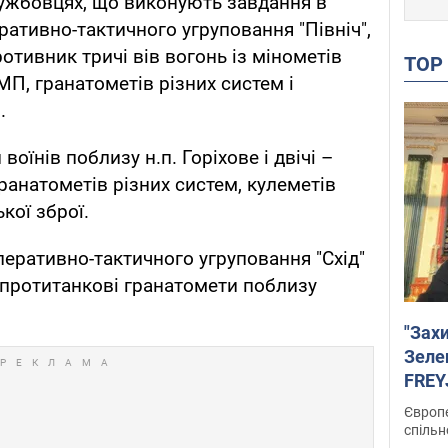
лужбовцях, що виконують завдання в
ративно-тактичного угруповання "Північ",
отивник тричі вів вогонь із мінометів
TO
МП, гранатометів різних систем і
.
оїнів поблизу н.п. Горіхове і двічі –
ранатометів різних систем, кулеметів
кої зброї.
перативно-тактичного угруповання "Схід"
 протитанкові гранатомети поблизу
"Зах
Зеле
FREYJ
підтр
Європе
спільн