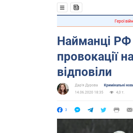
Герої вій
Найманці РФ
провокації н
відповіли
Дар'я Дурова
Кримінальні нов
14.06.2020 18:35
4,0 т.
3