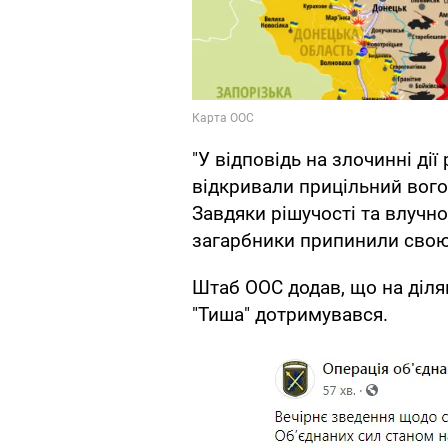
"У відповідь на злочинні дії
відкривали прицільний вого
Завдяки рішучості та влучно
загарбники припинили свою 
Штаб ООС додав, що на діл
"Тиша" дотримувався.