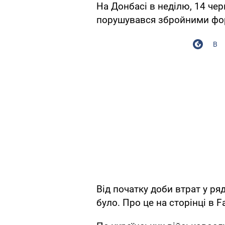
На Донбасі в неділю, 14 че
порушувався збройними фор
В
Від початку доби втрат у ря
було. Про це на сторінці в