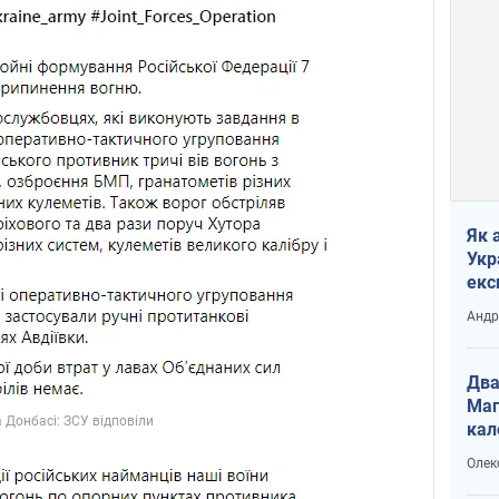
Як 
Укр
екс
наф
Андр
Два
Маг
кал
Олек