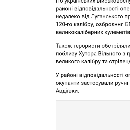
По українських військовос
районі відповідальності опе
недалеко від Луганського пр
120-го калібру, озброєння Б
великокаліберних кулеметів
Також терористи обстріляли в
поблизу Хутора Вільного з г
великого калібру та стрілець
У районі відповідальності о
окупанти застосували ручні
Авдіївки.