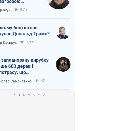
 загрозою
тична логістика
9,7 т.
ор Ягун
якому боці історії
тупає Дональд Трамп?
7,9 т.
ор Каспрук
 заплановану вирубку
ьше 600 дерев і
лотрасу: що
бувається на Теремках
42
ислав Самойленко
иєві