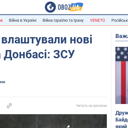
ни
Війна в Україні
Війна Ізраїлю та Ірану
VENETO
Російськ
Важ
 влаштували нові
а Донбасі: ЗСУ
ини
Читать на русском
Друж
Байд
який