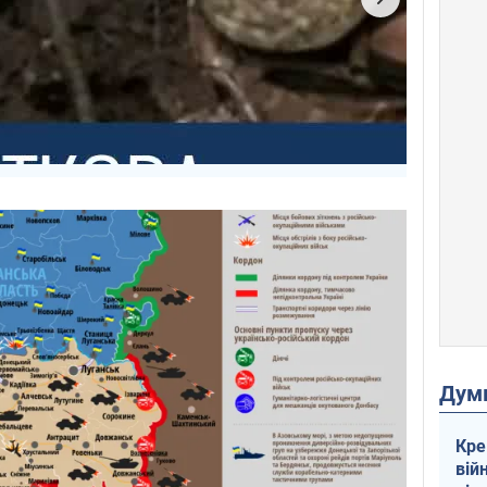
Дум
Кре
вій