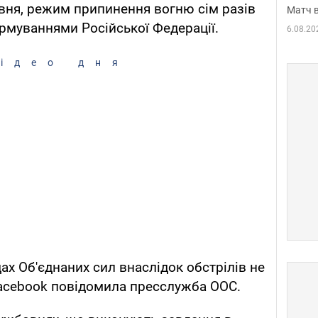
рвня, режим припинення вогню сім разів
Матч в
муваннями Російської Федерації.
6.08.20
ідео дня
дах Об'єднаних сил внаслідок обстрілів не
 Facebook повідомила пресслужба ООС.