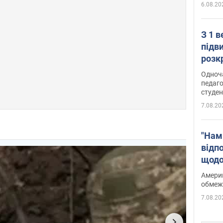
6.08.20
З 1 
підв
розк
Одноч
педаго
студен
7.08.20
"Нам
відп
щодо
Patri
Америк
обмеж
7.08.20