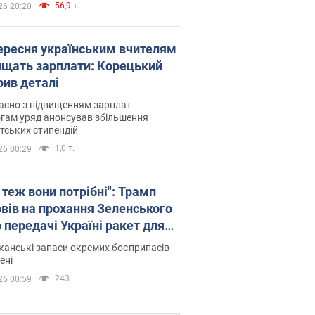
56,9 т.
26 20:20
вересня українським вчителям
ищать зарплати: Корецький
рив деталі
асно з підвищенням зарплат
гам уряд анонсував збільшення
тських стипендій
1,0 т.
26 00:29
 теж вони потрібні": Трамп
овів на прохання Зеленського
 передачі Україні ракет для
ot
анські запаси окремих боєприпасів
ені
243
26 00:59