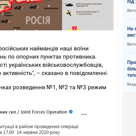
під
кри
Вікт
На 
вис
Вікт
 російських найманців наші воїни
нь по опорних пунктах противника.
Про
сті українських військовослужбовців,
біл
активність", – сказано в повідомленні.
теп
від
Влад
янках розведення №1, №2 та №3 режим
у К