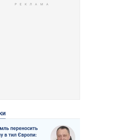
ки
мль переносить
ну в тил Європи: