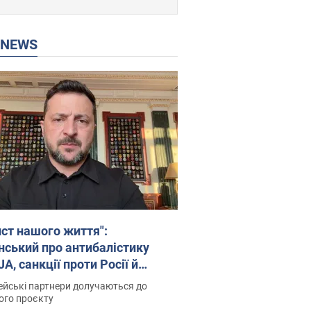
P NEWS
ист нашого життя":
нський про антибалістику
A, санкції проти Росії й
имку аграріїв. Відео
йські партнери долучаються до
ого проєкту