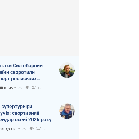
атаки Сил оборони
аїни скоротили
порт російських
топродуктів
2,1 т.
ій Клименко
 супертурніри
учіх: спортивний
ендар осені 2026 року
5,7 т.
сандр Липенко