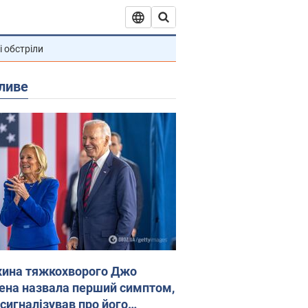
і обстріли
ливе
ина тяжкохворого Джо
ена назвала перший симптом,
 сигналізував про його