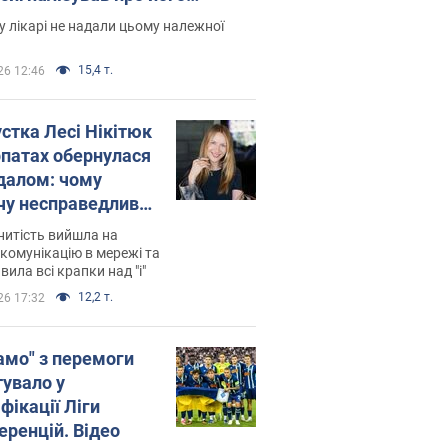
есивний" рак
 лікарі не надали цьому належної
15,4 т.
26 12:46
устка Лесі Нікітюк
рпатах обернулася
далом: чому
чу несправедливо
йтили
нитість вийшла на
комунікацію в мережі та
вила всі крапки над "і"
12,2 т.
26 17:32
амо" з перемоги
тувало у
фікації Ліги
еренцій. Відео