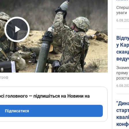
"агр
Спершу
уваги
6.08.20
Play Video
Відп
у Ка
скан
веду
захе
Знаме
пряму 
розста
6.08.20
сі головного — підпишіться на Новини на
"Дин
стар
Підписатися
квалі
конф