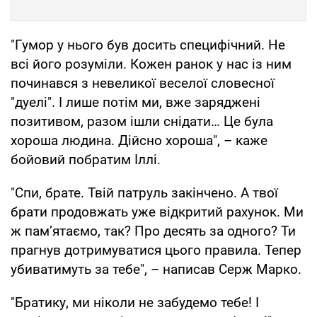
"Гумор у нього був досить специфічний. Не
всі його розуміли. Кожен ранок у нас із ним
починався з невеликої веселої словесної
"дуелі". І лише потім ми, вже заряджені
позитивом, разом ішли снідати… Це була
хороша людина. Дійсно хороша", – каже
бойовий побратим Іллі.
"Спи, брате. Твій патруль закінчено. А твої
брати продовжать уже відкритий рахунок. Ми
ж пам’ятаємо, так? Про десять за одного? Ти
прагнув дотримуватися цього правила. Тепер
убиватимуть за тебе", – написав Серж Марко.
"Братику, ми ніколи не забудемо тебе! І