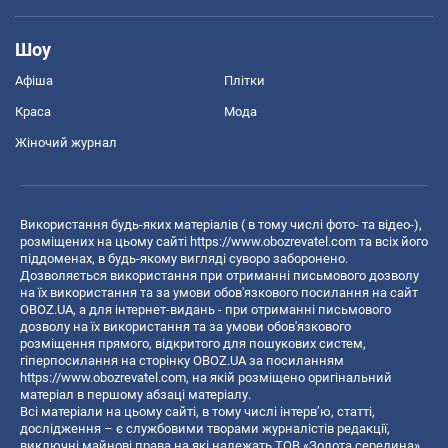
Шоу
Афіша
Плітки
Краса
Мода
Жіночий журнал
Використання будь-яких матеріалів ( в тому числі фото- та відео-),
розміщених на цьому сайті
https://www.obozrevatel.com
та всіх його
піддоменах, в будь-якому вигляді суворо заборонено.
Дозволяється використання при отриманні письмового дозволу
на їх використання та за умови обов'язкового посилання на сайт
OBOZ.UA, а для інтернет-видань - при отриманні письмового
дозволу на їх використання та за умови обов'язкового
розміщення прямого, відкритого для пошукових систем,
гіперпосилання на сторінку OBOZ.UA за посиланням
https://www.obozrevatel.com
, на якій розміщено оригінальний
матеріал в першому абзаці матеріалу.
Всі матеріали на цьому сайті, в тому числі інтерв’ю, статті,
дослідження – є службовими творами журналістів редакції,
виключні майнові права на які належать ТОВ «Золота середина».