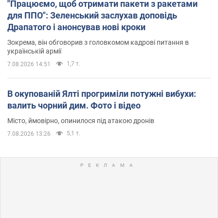
"Працюємо, щоб отримати пакети з ракетами
для ППО": Зеленський заслухав доповідь
Драпатого і анонсував нові кроки
Зокрема, він обговорив з головкомом кадрові питання в
українській армії
1,7 т.
7.08.2026 14:51
В окупованій Ялті прогриміли потужні вибухи:
валить чорний дим. Фото і відео
Місто, ймовірно, опинилося під атакою дронів
5,1 т.
7.08.2026 13:26