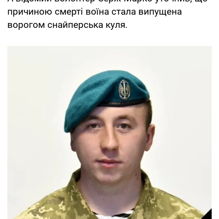
причиною смерті воїна стала випущена
ворогом снайперська куля.