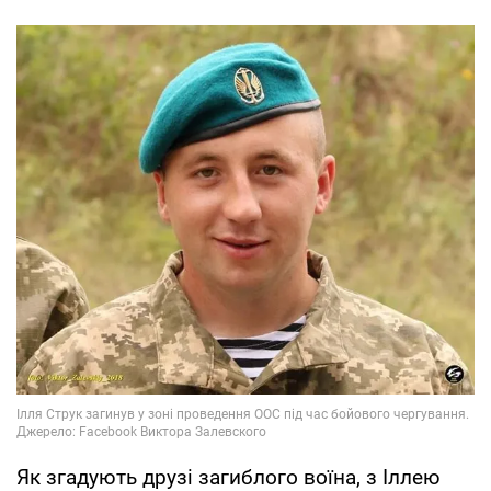
Як згадують друзі загиблого воїна, з Іллею