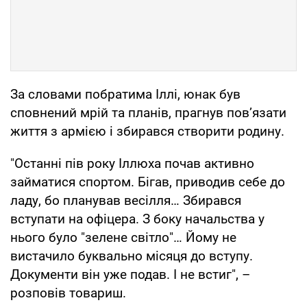
За словами побратима Іллі, юнак був
сповнений мрій та планів, прагнув пов’язати
життя з армією і збирався створити родину.
"Останні пів року Іллюха почав активно
займатися спортом. Бігав, приводив себе до
ладу, бо планував весілля… Збирався
вступати на офіцера. З боку начальства у
нього було "зелене світло"… Йому не
вистачило буквально місяця до вступу.
Документи він уже подав. І не встиг", –
розповів товариш.