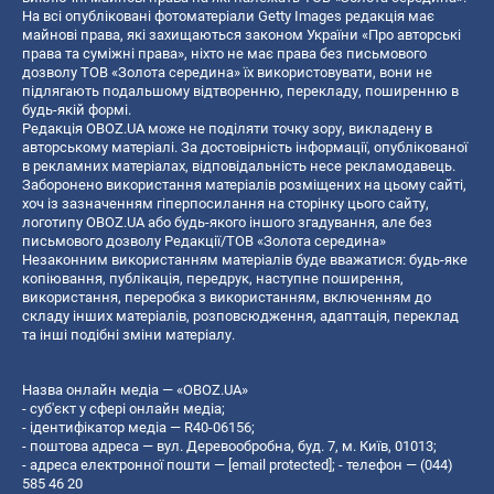
На всі опубліковані фотоматеріали Getty Images редакція має
майнові права, які захищаються законом України «Про авторські
права та суміжні права», ніхто не має права без письмового
дозволу ТОВ «Золота середина» їх використовувати, вони не
підлягають подальшому відтворенню, перекладу, поширенню в
будь-якій формі.
Редакція OBOZ.UA може не поділяти точку зору, викладену в
авторському матеріалі. За достовірність інформації, опублікованої
в рекламних матеріалах, відповідальність несе рекламодавець.
Заборонено використання матеріалів розміщених на цьому сайті,
хоч із зазначенням гіперпосилання на сторінку цього сайту,
логотипу OBOZ.UA або будь-якого іншого згадування, але без
письмового дозволу Редакції/ТОВ «Золота середина»
Незаконним використанням матеріалів буде вважатися: будь-яке
копiювання, публiкацiя, передрук, наступне поширення,
використання, переробка з використанням, включенням до
складу інших матеріалів, розповсюдження, адаптація, переклад
та інші подібні зміни матеріалу.
Назва онлайн медіа — «OBOZ.UA»
- суб'єкт у сфері онлайн медіа;
- ідентифікатор медіа — R40-06156;
- поштова адреса — вул. Деревообробна, буд. 7, м. Київ, 01013;
- адреса електронної пошти —
[email protected]
; - телефон — (044)
585 46 20