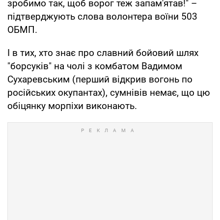
зробимо так, щоб ворог теж запам'ятав!" –
підтверджують слова волонтера воїни 503
ОБМП.
І в тих, хто знає про славний бойовий шлях
"борсуків" на чолі з комбатом Вадимом
Сухаревським (перший відкрив вогонь по
російських окупантах), сумнівів немає, що цю
обіцянку морпіхи виконають.