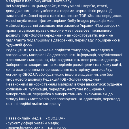
матеріал в першому абзаці матеріалу.
Всі матеріали на цьому сайті, в тому числі інтерв’ю, статті,
дослідження – є службовими творами журналістів редакції,
виключні майнові права на які належать ТОВ «Золота середина».
На всі опубліковані фотоматеріали Getty Images редакція має
майнові права, які захищаються законом України «Про авторські
права та суміжні права», ніхто не має права без письмового
дозволу ТОВ «Золота середина» їх використовувати, вони не
підлягають подальшому відтворенню, перекладу, поширенню в
будь-якій формі.
Редакція OBOZ.UA може не поділяти точку зору, викладену в
авторському матеріалі. За достовірність інформації, опублікованої
в рекламних матеріалах, відповідальність несе рекламодавець.
Заборонено використання матеріалів розміщених на цьому сайті,
хоч із зазначенням гіперпосилання на сторінку цього сайту,
логотипу OBOZ.UA або будь-якого іншого згадування, але без
письмового дозволу Редакції/ТОВ «Золота середина»
Незаконним використанням матеріалів буде вважатися: будь-яке
копiювання, публiкацiя, передрук, наступне поширення,
використання, переробка з використанням, включенням до
складу інших матеріалів, розповсюдження, адаптація, переклад
та інші подібні зміни матеріалу.
Назва онлайн медіа — «OBOZ.UA»
- суб'єкт у сфері онлайн медіа;
- ідентифікатор медіа — R40-06156;