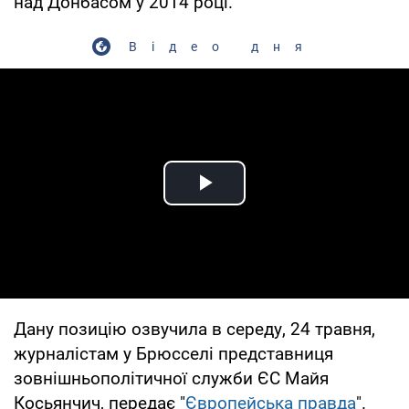
над Донбасом у 2014 році.
Відео дня
Play Video
Дану позицію озвучила в середу, 24 травня,
журналістам у Брюсселі представниця
зовнішньополітичної служби ЄС Майя
Косьянчич, передає "
Європейська правда
".