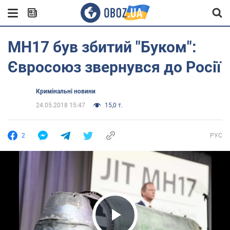
MH17 був збитий "Буком":
Євросоюз звернувся до Росії
Кримінальні новини
24.05.2018 15:47
15,0 т.
2
РУС