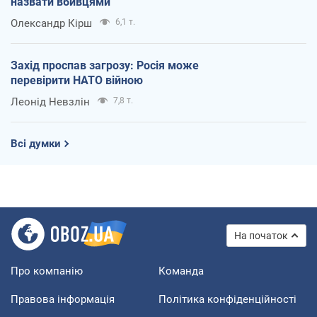
назвати вбивцями
Олександр Кірш
6,1 т.
Захід проспав загрозу: Росія може
перевірити НАТО війною
Леонід Невзлін
7,8 т.
Всі думки
На початок
Про компанію
Команда
Правова інформація
Політика конфіденційності