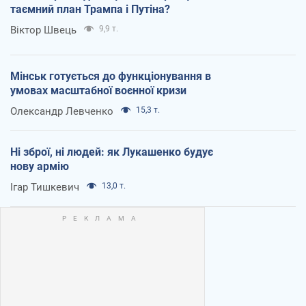
таємний план Трампа і Путіна?
Віктор Швець
9,9 т.
Мінськ готується до функціонування в
умовах масштабної воєнної кризи
Олександр Левченко
15,3 т.
Ні зброї, ні людей: як Лукашенко будує
нову армію
Ігар Тишкевич
13,0 т.