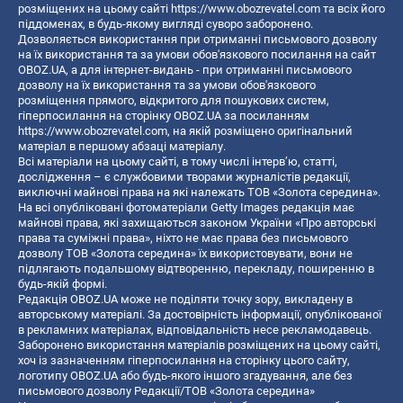
розміщених на цьому сайті
https://www.obozrevatel.com
та всіх його
піддоменах, в будь-якому вигляді суворо заборонено.
Дозволяється використання при отриманні письмового дозволу
на їх використання та за умови обов'язкового посилання на сайт
OBOZ.UA, а для інтернет-видань - при отриманні письмового
дозволу на їх використання та за умови обов'язкового
розміщення прямого, відкритого для пошукових систем,
гіперпосилання на сторінку OBOZ.UA за посиланням
https://www.obozrevatel.com
, на якій розміщено оригінальний
матеріал в першому абзаці матеріалу.
Всі матеріали на цьому сайті, в тому числі інтерв’ю, статті,
дослідження – є службовими творами журналістів редакції,
виключні майнові права на які належать ТОВ «Золота середина».
На всі опубліковані фотоматеріали Getty Images редакція має
майнові права, які захищаються законом України «Про авторські
права та суміжні права», ніхто не має права без письмового
дозволу ТОВ «Золота середина» їх використовувати, вони не
підлягають подальшому відтворенню, перекладу, поширенню в
будь-якій формі.
Редакція OBOZ.UA може не поділяти точку зору, викладену в
авторському матеріалі. За достовірність інформації, опублікованої
в рекламних матеріалах, відповідальність несе рекламодавець.
Заборонено використання матеріалів розміщених на цьому сайті,
хоч із зазначенням гіперпосилання на сторінку цього сайту,
логотипу OBOZ.UA або будь-якого іншого згадування, але без
письмового дозволу Редакції/ТОВ «Золота середина»