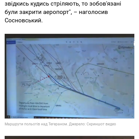
звідкись кудись стріляють, то зобов'язані
були закрити аеропорт", – наголосив
Сосновський.