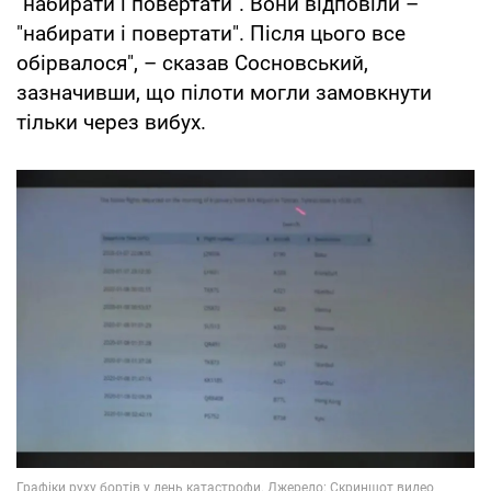
"набирати і повертати". Вони відповіли –
"набирати і повертати". Після цього все
обірвалося", – сказав Сосновський,
зазначивши, що пілоти могли замовкнути
тільки через вибух.