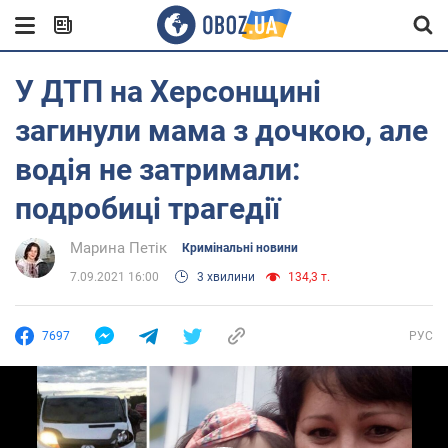
У ДТП на Херсонщині
загинули мама з дочкою, але
водія не затримали:
подробиці трагедії
Марина Петік
Кримінальні новини
7.09.2021 16:00
3 хвилини
134,3 т.
7697
РУС