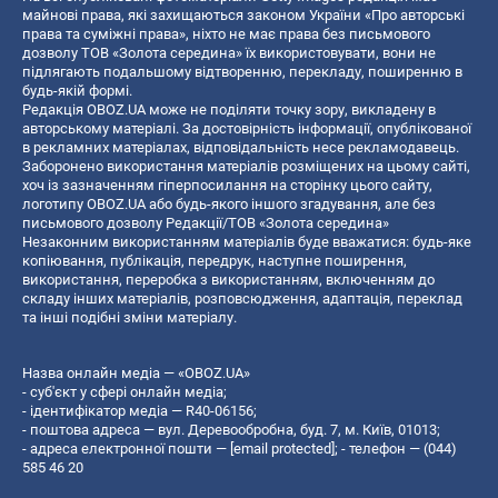
майнові права, які захищаються законом України «Про авторські
права та суміжні права», ніхто не має права без письмового
дозволу ТОВ «Золота середина» їх використовувати, вони не
підлягають подальшому відтворенню, перекладу, поширенню в
будь-якій формі.
Редакція OBOZ.UA може не поділяти точку зору, викладену в
авторському матеріалі. За достовірність інформації, опублікованої
в рекламних матеріалах, відповідальність несе рекламодавець.
Заборонено використання матеріалів розміщених на цьому сайті,
хоч із зазначенням гіперпосилання на сторінку цього сайту,
логотипу OBOZ.UA або будь-якого іншого згадування, але без
письмового дозволу Редакції/ТОВ «Золота середина»
Незаконним використанням матеріалів буде вважатися: будь-яке
копiювання, публiкацiя, передрук, наступне поширення,
використання, переробка з використанням, включенням до
складу інших матеріалів, розповсюдження, адаптація, переклад
та інші подібні зміни матеріалу.
Назва онлайн медіа — «OBOZ.UA»
- суб'єкт у сфері онлайн медіа;
- ідентифікатор медіа — R40-06156;
- поштова адреса — вул. Деревообробна, буд. 7, м. Київ, 01013;
- адреса електронної пошти —
[email protected]
; - телефон — (044)
585 46 20