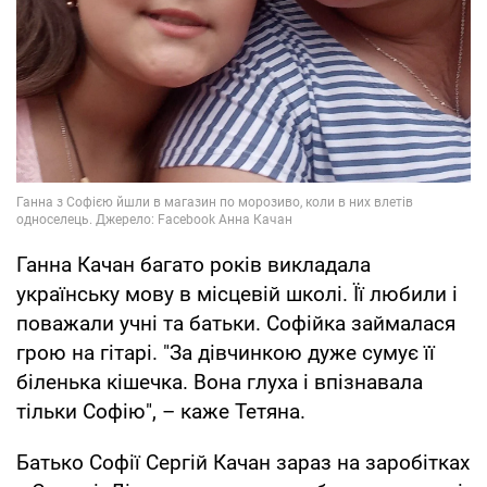
Ганна Качан багато років викладала
українську мову в місцевій школі. Її любили і
поважали учні та батьки. Софійка займалася
грою на гітарі. "За дівчинкою дуже сумує її
біленька кішечка. Вона глуха і впізнавала
тільки Софію", – каже Тетяна.
Батько Софії Сергій Качан зараз на заробітках