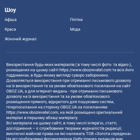
Шоу
Афіша
Плітки
Краса
Мода
Жіночий журнал
Використання будь-яких матеріалів ( в тому числі фото- та відео-),
розміщених на цьому сайті
https://www.obozrevatel.com
та всіх його
піддоменах, в будь-якому вигляді суворо заборонено.
Дозволяється використання при отриманні письмового дозволу
на їх використання та за умови обов'язкового посилання на сайт
OBOZ.UA, а для інтернет-видань - при отриманні письмового
дозволу на їх використання та за умови обов'язкового
розміщення прямого, відкритого для пошукових систем,
гіперпосилання на сторінку OBOZ.UA за посиланням
https://www.obozrevatel.com
, на якій розміщено оригінальний
матеріал в першому абзаці матеріалу.
Всі матеріали на цьому сайті, в тому числі інтерв’ю, статті,
дослідження – є службовими творами журналістів редакції,
виключні майнові права на які належать ТОВ «Золота середина».
На всі опубліковані фотоматеріали Getty Images редакція має