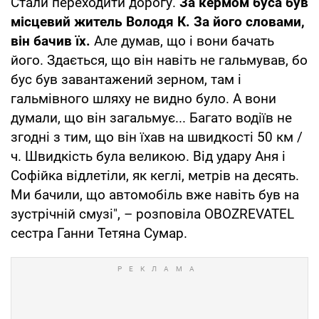
Стали переходити дорогу.
За кермом буса був
місцевий житель Володя К. За його словами,
він бачив їх.
Але думав, що і вони бачать
його. Здається, що він навіть не гальмував, бо
бус був завантажений зерном, там і
гальмівного шляху не видно було. А вони
думали, що він загальмує... Багато водіїв не
згодні з тим, що він їхав на швидкості 50 км /
ч. Швидкість була великою. Від удару Аня і
Софійка відлетіли, як кеглі, метрів на десять.
Ми бачили, що автомобіль вже навіть був на
зустрічній смузі", – розповіла OBOZREVATEL
сестра Ганни Тетяна Сумар.