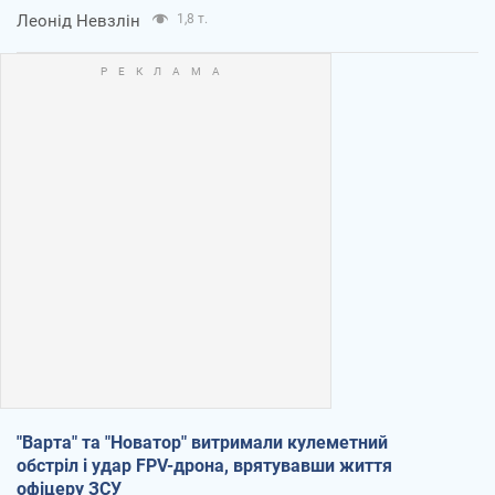
Леонід Невзлін
1,8 т.
"Варта" та "Новатор" витримали кулеметний
обстріл і удар FPV-дрона, врятувавши життя
офіцеру ЗСУ