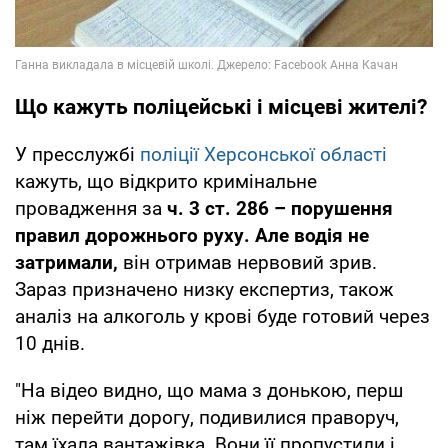
Що кажуть поліцейські і місцеві жителі?
У пресслужбі
поліції Херсонської області
кажуть, що відкрито кримінальне
провадження за
ч. 3 ст. 286 – порушення
правил дорожнього руху. Але водія не
затримали,
він отримав нервовий зрив.
Зараз призначено низку експертиз, також
аналіз на алкоголь у крові буде готовий через
10 днів.
"На відео видно, що мама з донькою, перш
ніж перейти дорогу, подивилися праворуч,
там їхала вантажівка. Вони її пропустили і,