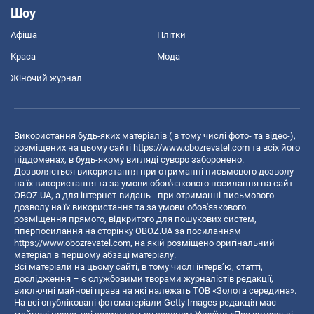
Шоу
Афіша
Плітки
Краса
Мода
Жіночий журнал
Використання будь-яких матеріалів ( в тому числі фото- та відео-),
розміщених на цьому сайті
https://www.obozrevatel.com
та всіх його
піддоменах, в будь-якому вигляді суворо заборонено.
Дозволяється використання при отриманні письмового дозволу
на їх використання та за умови обов'язкового посилання на сайт
OBOZ.UA, а для інтернет-видань - при отриманні письмового
дозволу на їх використання та за умови обов'язкового
розміщення прямого, відкритого для пошукових систем,
гіперпосилання на сторінку OBOZ.UA за посиланням
https://www.obozrevatel.com
, на якій розміщено оригінальний
матеріал в першому абзаці матеріалу.
Всі матеріали на цьому сайті, в тому числі інтерв’ю, статті,
дослідження – є службовими творами журналістів редакції,
виключні майнові права на які належать ТОВ «Золота середина».
На всі опубліковані фотоматеріали Getty Images редакція має