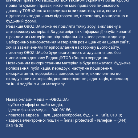
майнові права, які захищаються законом України «Про авторські
права та суміжні права», ніхто не має права без письмового
дозволу ТОВ «Золота середина» їх використовувати, вони не
підлягають подальшому відтворенню, перекладу, поширенню в
будь-якій формі.
Редакція OBOZ.UA може не поділяти точку зору, викладену в
авторському матеріалі. За достовірність інформації, опублікованої
в рекламних матеріалах, відповідальність несе рекламодавець.
Заборонено використання матеріалів розміщених на цьому сайті,
хоч із зазначенням гіперпосилання на сторінку цього сайту,
логотипу OBOZ.UA або будь-якого іншого згадування, але без
письмового дозволу Редакції/ТОВ «Золота середина»
Незаконним використанням матеріалів буде вважатися: будь-яке
копiювання, публiкацiя, передрук, наступне поширення,
використання, переробка з використанням, включенням до
складу інших матеріалів, розповсюдження, адаптація, переклад
та інші подібні зміни матеріалу.
Назва онлайн медіа — «OBOZ.UA»
- суб'єкт у сфері онлайн медіа;
- ідентифікатор медіа — R40-06156;
- поштова адреса — вул. Деревообробна, буд. 7, м. Київ, 01013;
- адреса електронної пошти —
[email protected]
; - телефон — (044)
585 46 20