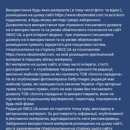
Використання будь-яких матеріалів ( в тому числі фото- та відео-),
розміщених на цьому сайті
https://www.obozrevatel.com
та всіх його
піддоменах, в будь-якому вигляді суворо заборонено.
Дозволяється використання при отриманні письмового дозволу
на їх використання та за умови обов'язкового посилання на сайт
OBOZ.UA, а для інтернет-видань - при отриманні письмового
дозволу на їх використання та за умови обов'язкового
розміщення прямого, відкритого для пошукових систем,
гіперпосилання на сторінку OBOZ.UA за посиланням
https://www.obozrevatel.com
, на якій розміщено оригінальний
матеріал в першому абзаці матеріалу.
Всі матеріали на цьому сайті, в тому числі інтерв’ю, статті,
дослідження – є службовими творами журналістів редакції,
виключні майнові права на які належать ТОВ «Золота середина».
На всі опубліковані фотоматеріали Getty Images редакція має
майнові права, які захищаються законом України «Про авторські
права та суміжні права», ніхто не має права без письмового
дозволу ТОВ «Золота середина» їх використовувати, вони не
підлягають подальшому відтворенню, перекладу, поширенню в
будь-якій формі.
Редакція OBOZ.UA може не поділяти точку зору, викладену в
авторському матеріалі. За достовірність інформації, опублікованої
в рекламних матеріалах, відповідальність несе рекламодавець.
Заборонено використання матеріалів розміщених на цьому сайті,
хоч із зазначенням гіперпосилання на сторінку цього сайту,