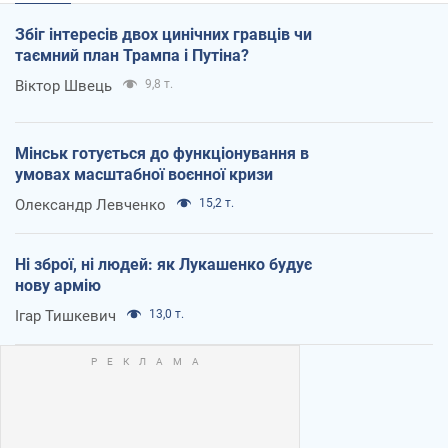
Збіг інтересів двох цинічних гравців чи
таємний план Трампа і Путіна?
Віктор Швець
9,8 т.
Мінськ готується до функціонування в
умовах масштабної воєнної кризи
Олександр Левченко
15,2 т.
Ні зброї, ні людей: як Лукашенко будує
нову армію
Ігар Тишкевич
13,0 т.