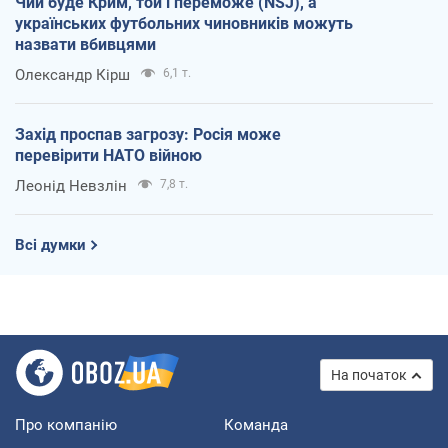
Чий буде Крим, той і переможе (NSJ), а
українських футбольних чиновників можуть
назвати вбивцями
Олександр Кірш
6,1 т.
Захід проспав загрозу: Росія може
перевірити НАТО війною
Леонід Невзлін
7,8 т.
Всі думки
На початок
Про компанію
Команда