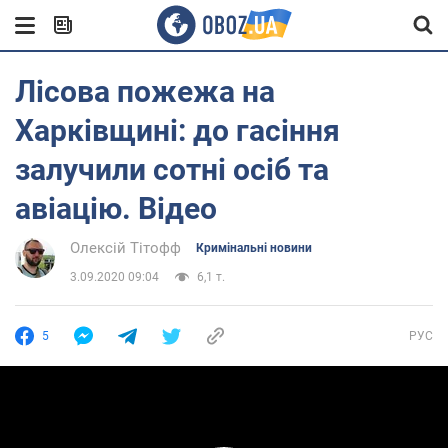
Лісова пожежа на
Харківщині: до гасіння
залучили сотні осіб та
авіацію. Відео
Олексій Тітофф
Кримінальні новини
3.09.2020 09:04
6,1 т.
5
РУС